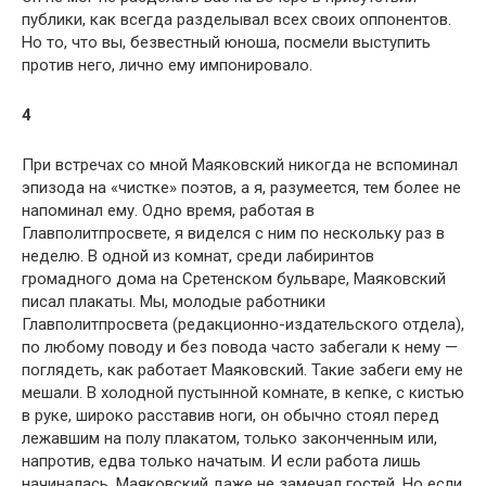
публики, как всегда разделывал всех своих оппонентов.
Но то, что вы, безвестный юноша, посмели выступить
против него, лично ему импонировало.
4
При встречах со мной Маяковский никогда не вспоминал
эпизода на «чистке» поэтов, а я, разумеется, тем более не
напоминал ему. Одно время, работая в
Главполитпросвете, я виделся с ним по нескольку раз в
неделю. В одной из комнат, среди лабиринтов
громадного дома на Сретенском бульваре, Маяковский
писал плакаты. Мы, молодые работники
Главполитпросвета (редакционно-издательского отдела),
по любому поводу и без повода часто забегали к нему —
поглядеть, как работает Маяковский. Такие забеги ему не
мешали. В холодной пустынной комнате, в кепке, с кистью
в руке, широко расставив ноги, он обычно стоял перед
лежавшим на полу плакатом, только законченным или,
напротив, едва только начатым. И если работа лишь
начиналась, Маяковский даже не замечал гостей. Но если