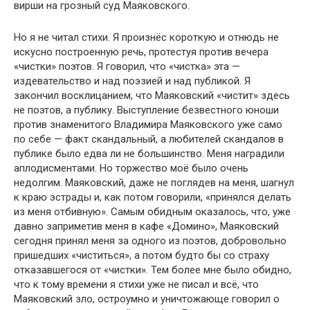
вирши на грозный суд Маяковского.
Но я не читал стихи. Я произнёс короткую и отнюдь не
искусно построенную речь, протестуя против вечера
«чистки» поэтов. Я говорил, что «чистка» эта —
издевательство и над поэзией и над публикой. Я
закончил восклицанием, что Маяковский «чистит» здесь
не поэтов, а публику. Выступление безвестного юноши
против знаменитого Владимира Маяковского уже само
по себе — факт скандальный, а любителей скандалов в
публике было едва ли не большинство. Меня наградили
аплодисментами. Но торжество моё было очень
недолгим. Маяковский, даже не поглядев на меня, шагнул
к краю эстрады и, как потом говорили, «принялся делать
из меня отбивную». Самым обидным оказалось, что, уже
давно заприметив меня в кафе «Домино», Маяковский
сегодня принял меня за одного из поэтов, добровольно
пришедших «чиститься», а потом будто бы со страху
отказавшегося от «чистки». Тем более мне было обидно,
что к тому времени я стихи уже не писал и всё, что
Маяковский зло, остроумно и уничтожающе говорил о