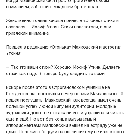
когда Маяковский был просто трогателен своим
вниманием, заботой о младшем брате-поэте.
Женственно тонкий юноша принёс в «Огонёк» стихи и
назвался — Иосиф Уткин. Стихи напечатали, и они
привлекли внимание.
Пришёл в редакцию «Огонька» Маяковский и встретил
Уткина:
— Так это ваши стихи? Хорошо, Иосиф Уткин. Делаете
стихи как надо. Я теперь буду следить за вами.
Вскоре после этого в Строгановском училище на
Рождественке состоялся вечер поэзии Маяковского. Я
пошёл послушать. Маяковский, как всегда, имел очень
большой успех у юной кипучей аудитории. Молодые
художники долго не отпускали его и упрашивали читать
ещё и ещё. Но вот без конца вызываемый
аплодисментами Маяковский вышел на эстраду уже не
один. Положив обе руки на плечи никому не известного