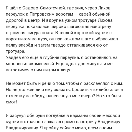
Я шёл с Садово-Самотечной, где жил, через Лихов
переулок к Петровским воротам — своей обычной
дорогой в центр. И вдруг на узком тротуаре Лихова
переулка показалась широко шагающая навстречу
огромная фигура поэта. В тёплой короткой куртке с
воротником кенгуру, он при каждом шаге выбрасывал
палку вперёд и затем твёрдо отталкивался ею от
тротуара.
Увидев его ещё в глубине переулка, я остановился, на
мгновенье окаменелый. Ещё одна, две минуты, и мы
встретимся с ним лицом к лицу.
Не может быть и речи о том, чтобы я раскланялся с ним.
Но не должен ли я ему сказать, бросить что-либо злое в
отместку за обиду, нанесённую мне вчера? Но что бы я
смог!
Я засунул обе руки поглубже в карманы своей меховой
куртки и отчаянно зашагал прямо навстречу Владимиру
Владимировичу. Я пройду сейчас мимо, всем своим