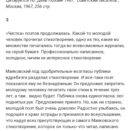
Цитируется по: День Поэзии 1967, “Советский писатель”,
Москва, 1967, 256 стр.
3
«Чистка» поэтов продолжалась. Какой-то молодой
человек прочитал стихотворение, одно из тех, какие во
множестве печатались тогда во всевозможных журналах,
на серой бумаге. Профессионально написанное,
холодное, ничем не интересное стихотворение.
Маяковский под одобрительные возгласы публики
вдребезги разделал стихотворение. И всё-таки поэт
показался ему не безнадёжным. Он предложил запретить
молодому человеку печатать свои стихи в течение трёх
лет, а там… видно будет. Публика снова единогласна: лес
поднятых рук. Предложение принято. Но, как ни странно,
молодой поэт был очень доволен. Радостно улыбаясь, он
подошёл к краю эстрады и признался во всеуслышание,
что надул всех присутствующих и самого Маяковского:
стихотворение, которое он только что читал, написано