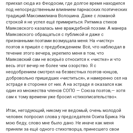
приехал сюда из Феодосии, где долгое время находился
под непосредственным влиянием парнасских поэтических
традиций Максимилиана Волошина. Даже с ломаной
строкой я не успел ещё примириться. Ритмика стихов
Маяковского казалась мне враждебной поэзии. А манера
Маяковского обращаться с публикой и даже с
признанными поэтами возмущала меня. На «чистку»
поэтов я пришёл с предубеждением. Всё, что наблюдал в
течение этого вечера, укрепило меня в том, что
Маяковский сам не всерьёз относится к «чистке» и что
весь этот вечер не более чем озорство. Я с
неодобрением смотрел на безвестных поэтов-юнцов,
добровольно пришедших «чиститься», и намеренно сел на
эстраде в сторонке от них. А на эстраде я оказался как
один из множества членов СОПО — Союза поэтов,— хотя
сам к тому времени уже бросил «стихописательство».
Итак, негодующий, никому не ведомый, очень молодой
человек попросил слова у председателя Осипа Брика. На
мою беду, слово мне было дано. Не иначе как меня
приняли за ещё одного стихотворца, принесшего свои