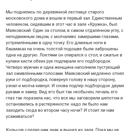
Мы поднялись по деревянной лестнице старого
московского дома и вошли в первый зал. Единственным
человеком, сидевшим в этот час в зале «Кружка», был
Маяковский. Один за столом, в самом отдалённом углу, с
неподвижным лицом, с молчаливо замершими глазами,
устремлёнными в одну точку. Его длинные ноги в
башмаках на очень толстой подошве были заброшены
одна на другую. Локтями он опирался о стол, и сжатые в
кулаки кисти обеих рук подпирали его подбородок.
Четверо мужчин и одна женщина наполнили пустующий
зал оживлёнными голосами. Маяковский медленно отнял
руки от подбородка, повернул голову в нашу сторону,
узнал и молча кивнул. И снова подпер подбородок двумя
руками и замер. Вид его был так необычен, печаль его
глаз так поразила нас, что все мы заговорили шепотом и
остановились в растерянности: надо ли было нам
заходить сюда во втором часу ночи? И стоит ли нам
усаживаться?
Кольцов сделал нам знак и вышел из зала. Пока мы не