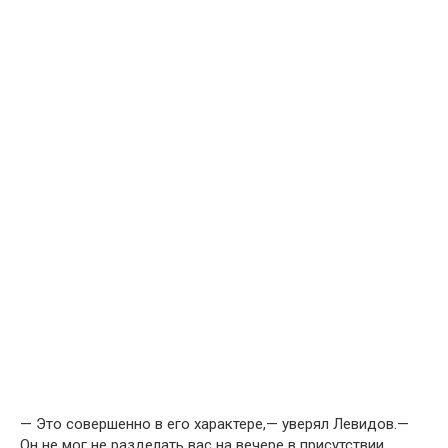
— Это совершенно в его характере,— уверял Левидов.—
Он не мог не разделать вас на вечере в присутствии