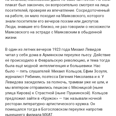
плакат был закончен, он вопросительно смотрел на лица
посетителей, проверяя их впечатление. Сосредоточенный
на работе, он мало походил на Маяковского, которого
знали посетители его вечеров поэзии или диспутов.
Люди, знавшие его близко, не раз говорили о несхожести
Маяковского на эстраде с Маяковским в обыденной
жизни.
В один из летних вечеров 1923 года Михаил Левидов
читал у себя дома в Армянском переулке пьесу. Действие
её происходило в Февральскую революцию, и тема тогда
была ещё модной: интеллигенция и большевики. Нас
было — пять слушателей: Михаил Кольцов, Ефим Зозуля,
журналист Рябинин, поэтесса Евгения Николаева и я. У
Левидова засиделись за полночь, трамваи уже не шли, и
мы впятером отправились пешком с Мясницкой (ныне
улица Кирова) к Страстной (ныне Пушкинской). Кольцов
предложил зайти в «Кружок» — так называли ночной
ресторан литературно-артистического кружка. Он
помещался тогда в Богословском переулке напротив
нынешнего филиала МХАТ.