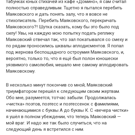
табунках юных стихачей из кафе «Домино», я сам считал
полностью справедливым. Тщетно я пытался перебить
Маяковского и дать понять залу, что я вовсе не
стихописатель. Перебить Маяковского, перекричать
Маяковского?! Шутка сказать, кому бы это было под
силу! Увы, на каждую мою попытку подать реплику
Маяковский отвечал так, что зал покатывался со смеху и
по рядам проносились шквалы аплодисментов. Я попал
под жернова беспощадного остроумия Маяковского, и,
вероятно, только то, что я ещё был полон юношески
уязвимого самолюбия, мешало мне самому аплодировать
Маяковскому.
В несколько минут покончив со мной, Маяковский
триумфатором перешёл к следующим своим жертвам.
Обо мне, разумеется, тотчас забыли. Продолжалась
«чистка» поэтов, поэтесс и поэтессенок с фамилиями,
начинающимися с буквы А до буквы К. С «вечера чистки»
я ушёл в полном убеждении, что теперь Маяковский —
мой враг. И надо же так было случиться, что на
следующий день я встретился с ним.