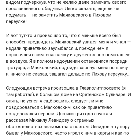
видом подчеркнув, что не желаю даже замечать своего
прославленного обидчика. Легко сказать, ещё легче
подумать — не заметить Маяковского в Лиховом
переулке!
И вот тут-то и произошло то, что я меньше всего был
способен предвидеть. Маяковский увидел меня и узнал —
издали приветливо заулыбался и, прежде чем я
поравнялся с ним, снял кепку и дружественно помахал ею
в воздухе. Я в полном недоумении остановился посреди
тротуара, а Маяковский, подойдя, хлопнул меня по плечу
и, ничего не сказав, зашагал дальше по Лихову переулку…
Следующая встреча произошла в Главполитпросвете (я
там работал), в большом доме на Сретенском бульваре. И
опять, не успел я ещё решить, следует ли мне
поздороваться с Маяковским, как он приветливо
поздоровался первым. Два или три года спустя я
рассказал Михаилу Левидову о странных
обстоятельствах знакомства с поэтом. Левидов в ту пору
бывал у Маяковского, часто играл с ним в карты и как-то