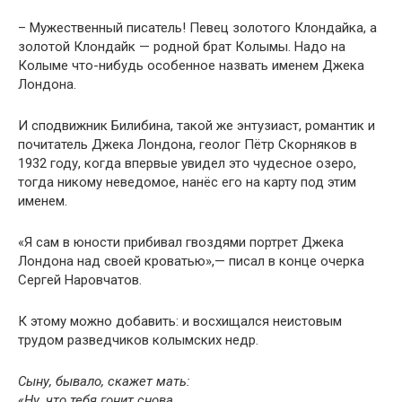
– Мужественный писатель! Певец золотого Клон­дайка, а
золотой Клондайк — родной брат Колымы. На­до на
Колыме что-нибудь особенное назвать именем Джека
Лондона.
И сподвижник Билибина, такой же энтузиаст, роман­тик и
почитатель Джека Лондона, геолог Пётр Скорня­ков в
1932 году, когда впервые увидел это чудесное озе­ро,
тогда никому неведомое, нанёс его на карту под этим
именем.
«Я сам в юности прибивал гвоздями портрет Джека
Лондона над своей кроватью»,— писал в конце очерка
Сергей Наровчатов.
К этому можно добавить: и восхищался неистовым
трудом разведчиков колымских недр.
Сыну, бывало, скажет мать:
«Ну, что тебя гонит снова