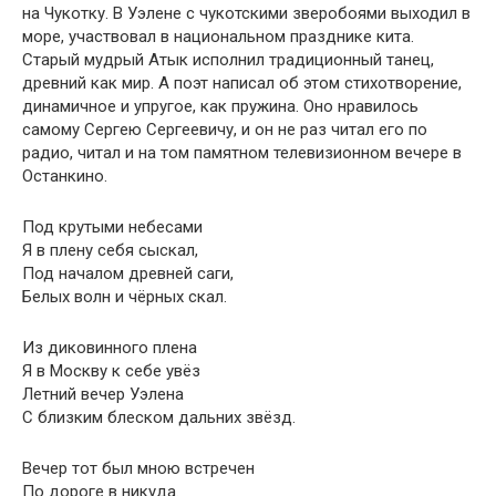
на Чукотку. В Уэлене с чукотскими зверобоями выходил в
море, участвовал в национальном празднике кита.
Старый мудрый Атык исполнил традиционный танец,
древний как мир. А поэт написал об этом стихо­творение,
динамичное и упругое, как пружина. Оно нравилось
самому Сергею Сергеевичу, и он не раз читал его по
радио, читал и на том памятном телевизионном вечере в
Останкино.
Под крутыми небесами
Я в плену себя сыскал,
Под началом древней саги,
Белых волн и чёрных скал.
Из диковинного плена
Я в Москву к себе увёз
Летний вечер Уэлена
С близким блеском дальних звёзд.
Вечер тот был мною встречен
По дороге в никуда.