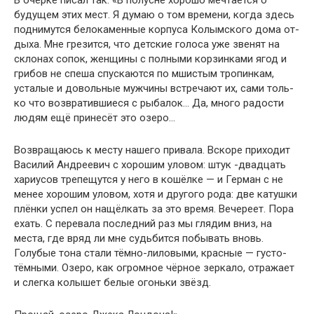
В очерке писал так: «В полусне хорошо мечтается о
будущем этих мест. Я думаю о том времени, когда здесь
поднимутся белокаменные корпуса Колымского дома от­
дыха. Мне грезится, что детские голоса уже звенят на
склонах сопок, женщины с полными корзинками ягод и
грибов не спеша спускаются по мшистым тропинкам,
усталые и довольные мужчины встречают их, сами толь­
ко что возвратившиеся с рыбалок… Да, много радости
людям ещё принесёт это озеро…
Возвращаюсь к месту нашего привала. Вскоре при­ходит
Василий Андреевич с хорошим уловом: штук -двадцать
хариусов трепещутся у него в кошёлке — и Герман с не
менее хорошим уловом, хотя и другого рода: две катушки
плёнки успел он нащёлкать за это время. Вечереет. Пора
ехать. С перевала последний раз мы глядим вниз, на
места, где вряд ли мне судьбится побы­вать вновь.
Голубые тона стали тёмно-лиловыми, крас­ные — густо-
тёмными. Озеро, как огромное чёрное зеркало, отражает
и слегка колышет белые огоньки звёзд.