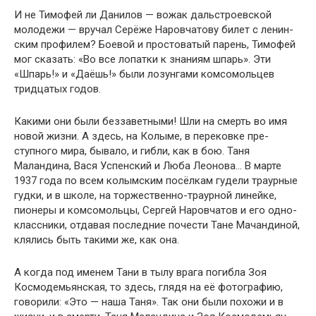
И не Тимофей ли Данилов — вожак дальстроевской
молодежи — вручал Серёже Наровчатову билет с ленин­
ским профилем? Боевой и простоватый парень, Тимофей
мог сказать: «Во все лопатки к знаниям шпарь». Эти
«Шпарь!» и «Даёшь!» были лозунгами комсомольцев
тридцатых годов.
Какими они были беззаветными! Шли на смерть во имя
новой жизни. А здесь, на Колыме, в перековке пре­
ступного мира, бывало, и гибли, как в бою. Таня
Маландина, Вася Успенский и Люба Леонова… В марте
1937 года по всем колымским посёлкам гудели траурные
гудки, и в школе, на торжественно-траурной линейке,
пионеры и комсомольцы, Сергей Наровчатов и его одно­
классники, отдавая последние почести Тане Мачанди­ной,
клялись быть такими же, как она.
А когда под именем Тани в тылу врага погибла Зоя
Космодемьянская, то здесь, глядя на её фотографию,
говорили: «Это — наша Таня». Так они были похожи и в