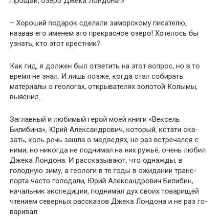
Прощай, озеро Джека Лондона!»
– Хороший подарок сделали заморскому писателю,
назвав его именем это прекрасное озеро! Хотелось бы
узнать, кто этот крестник?
Как гид, я должен был ответить на этот вопрос, но в то
время не знал. И лишь позже, когда стал собирать
материалы о геологах, открывателях золотой Колымы,
выяснил.
Заглавный и любимый герой моей книги «Вексель
Билибина», Юрий Александрович, который, кстати ска­
зать, коль речь зашла о медведях, не раз встречался с
ними, но никогда не поднимал на них ружьё, очень лю­бил
Джека Лондона. И рассказывают, что однажды, в
голодную зиму, а геологи в те годы в ожидании транс­
порта часто голодали, Юрий Александрович Билибин,
начальник экспедиции, поднимал дух своих товарищей
чтением северных рассказов Джека Лондона и не раз го­
варивал: