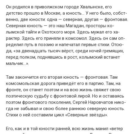
Он родился в приволжском городе Хвалынске, его
детство прошло в Москве, а юность… У него было, собст­
венно, две юности: одна — северная, другая — фронто­вая.
Северная юность — это наш Магадан, просторы ко­
лымской тайги и Охотского моря. Здесь мужал его ха­
рактер. Здесь его приняли в комсомол. Здесь он сам оп­
ределил путь в поэзию и напечатал первые стихи. Отсю­
да, «за двенадцать тысяч вёрст, среди ночей гремящих,
перед полком, поднявшись в рост, колымский встанет
мальчик…».
Там закончится его вторая юность — фронтовая. Там
комсомольская дорога приведёт его в партию. Там, на
фронте, он станет поэтом и на всю жизнь свяжет свою
поэтическую судьбу с фронтовой лирой. Но и оставаясь
поэтом фронтового поколения, Сергей Наровчатов нико­
гда не забывал и свою более раннюю северную юность.
Стихи о ней составили цикл «Северные звёзды».
Его, как и в той юности ранней, всю жизнь манил «ветер