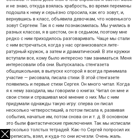
и не знаю, откуда взялась храбрость, во время перемены
подошла к нему и серьёзно спросила, как его зовут, и,
вернувшись в класс, объявила девочкам, что новенького
зовут Сергеем. Так я с ним познакомилась. Мы учились в
разных классах, я в шестом, он в седьмом, поэтому мне
редко с ним приходилось разговаривать. Чаще мы стали
с ним встречаться, когда у нас организовался лите­
ратурный кружок, а затем и драматический. В эти круж­ки
вступали все, кому было интересно там заниматься. Меня
интересовали оба они. Выпускалась стенгазета
общешкольная, в выпуске которой я всегда принимала
участие — рисовала, писала стихи. В этой стенгазете
появились и первые стихи Сергея. Он много читал. Ког­да
я к нему заходила, мы говорили о книгах. Читал он мне и
свои стихи и спрашивал моё мнение о них. Мы с ним
придумали однажды такую игру: сперва он писал
несколько четверостиший, а потом писала я, развивая
события, начатые им, потом снова он и т. д. В основном
это были фантастические приключения. Так мы исписа­ли
несколько толстых тетрадей. Как-то Сергей попросил их
переписать, взял, и куда-то они исчезли. Очень жаль.