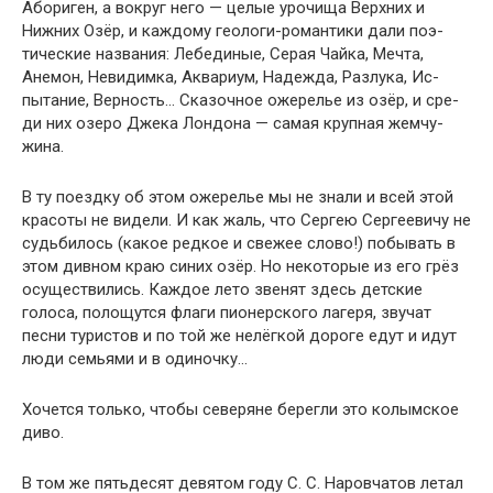
Абориген, а вокруг него — целые урочища Верхних и
Нижних Озёр, и каждому геологи-романтики дали поэ­
тические названия: Лебединые, Серая Чайка, Мечта,
Анемон, Невидимка, Аквариум, Надежда, Разлука, Ис­
пытание, Верность… Сказочное ожерелье из озёр, и сре­
ди них озеро Джека Лондона — самая крупная жемчу­
жина.
В ту поездку об этом ожерелье мы не знали и всей этой
красоты не видели. И как жаль, что Сергею Сергее­вичу не
судьбилось (какое редкое и свежее слово!) побы­вать в
этом дивном краю синих озёр. Но некоторые из его грёз
осуществились. Каждое лето звенят здесь детские
голоса, полощутся флаги пионерского лагеря, звучат
песни туристов и по той же нелёгкой дороге едут и идут
люди семьями и в одиночку…
Хочется только, чтобы северяне берегли это колым­ское
диво.
В том же пятьдесят девятом году С. С. Наровчатов летал