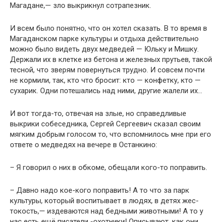
Магадане,— зло выкрикнул сотрапезник.
И всем было понятно, что он хотел сказать. В то вре­мя в
Магаданском парке культуры и отдыха действи­тельно
можно было видеть двух медведей — Юльку и Мишку.
Держали их в клетке из бетона и железных прутьев, такой
тесной, что зверям повернуться трудно. И совсем почти
не кормили, так, кто что бросит: кто — конфетку, кто —
сухарик. Одни потешались над ними, другие жалели их…
И вот тогда-то, отвечая на злые, но справедливые
выкрики собеседника, Сергей Сергеевич сказал своим
мягким добрым голосом то, что вспомнилось мне при его
ответе о медведях на вечере в Останкино:
– Я говорил о них в обкоме, обещали кого-то попра­вить.
– Давно надо кое-кого поправить! А то что за парк
культуры, который воспитывает в людях, в детях жес­
токость,— издеваются над бедными животными! А то у
нас есть ещё писатели -охотники! Описывают, как они