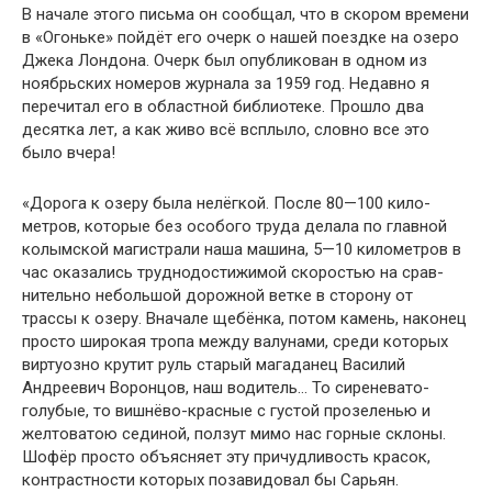
В начале этого письма он сообщал, что в скором вре­мени
в «Огоньке» пойдёт его очерк о нашей поездке на озеро
Джека Лондона. Очерк был опубликован в одном из
ноябрьских номеров журнала за 1959 год. Недавно я
перечитал его в областной библиотеке. Прошло два
десятка лет, а как живо всё всплыло, словно все это
было вчера!
«Дорога к озеру была нелёгкой. После 80—100 кило­
метров, которые без особого труда делала по главной
колымской магистрали наша машина, 5—10 километров в
час оказались труднодостижимой скоростью на срав­
нительно небольшой дорожной ветке в сторону от
трассы к озеру. Вначале щебёнка, потом камень, наконец
просто широкая тропа между валунами, среди которых
виртуоз­но крутит руль старый магаданец Василий
Андреевич Воронцов, наш водитель… То сиреневато-
голубые, то вишнёво-красные с густой прозеленью и
желтоватою сединой, ползут мимо нас горные склоны.
Шофёр просто объясняет эту причудливость красок,
контрастности ко­торых позавидовал бы Сарьян.