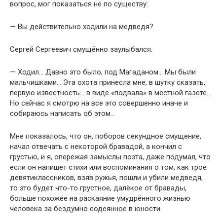
вопрос, мог показаться не по существу:
— Вы действительно ходили на медведя?
Сергей Сергеевич смущённо заулыбался.
— Ходил… Давно это было, под Магаданом… Мы бы­ли
мальчишками… Эта охота принесла мне, в шутку сказать,
первую известность… в виде «подвала» в мест­ной газете…
Но сейчас я смотрю на все это совершенно иначе и
собираюсь написать об этом…
Мне показалось, что он, поборов секундное смуще­ние,
начал отвечать с некоторой бравадой, а кончил с
грустью, и я, опережая замыслы поэта, даже подумал, что
если он напишет стихи или воспоминания о том, как трое
девятиклассников, взяв ружья, пошли и убили медведя,
то это будет что-то грустное, далёкое от брава­ды,
больше похожее на раскаяние умудрённого жизнью
человека за бездумно содеянное в юности.