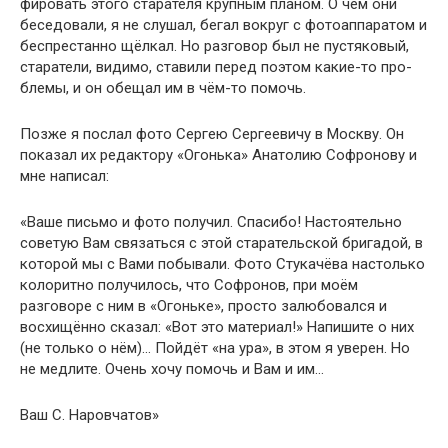
фировать этого старателя крупным планом. О чём они
беседовали, я не слушал, бегал вокруг с фотоаппаратом и
беспрестанно щёлкал. Но разговор был не пустяковый,
старатели, видимо, ставили перед поэтом какие-то про­
блемы, и он обещал им в чём-то помочь.
Позже я послал фото Сергею Сергеевичу в Москву. Он
показал их редактору «Огонька» Анатолию Софронову и
мне написал:
«Ваше письмо и фото получил. Спасибо! Настоятель­но
советую Вам связаться с этой старательской брига­дой, в
которой мы с Вами побывали. Фото Стукачёва настолько
колоритно получилось, что Софронов, при моём
разговоре с ним в «Огоньке», просто залюбовался и
восхищённо сказал: «Вот это материал!» Напиши­те о них
(не только о нём)… Пойдёт «на ура», в этом я уверен. Но
не медлите. Очень хочу помочь и Вам и им…
Ваш С. Наровчатов»