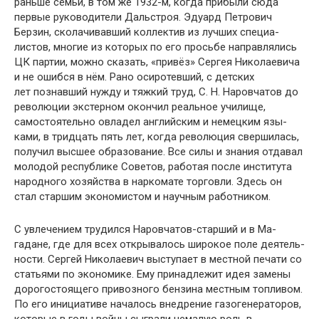
раньше семьи, в том же 1932-м, когда прибыли сюда
первые руководители Дальстроя. Эдуард Петрович
Берзин, сколачивавший коллектив из лучших специа­
листов, многие из которых по его просьбе направлялись
ЦК партии, можно сказать, «привёз» Сергея Николаеви­ча
и не ошибся в нём. Рано осиротевший, с детских
лет познавший нужду и тяжкий труд, С. Н. Наровчатов до
революции экстерном окончил реальное училище,
самостоятельно овладел английским и немецким язы­
ками, в тридцать пять лет, когда революция сверши­лась,
получил высшее образование. Все силы и знания отдавал
молодой республике Советов, работая после института
народного хозяйства в наркомате торговли. Здесь он
стал старшим экономистом и научным ра­ботником.
С увлечением трудился Наровчатов-старший и в Ма­
гадане, где для всех открывалось широкое поле деятель­
ности. Сергей Николаевич выступает в местной печати со
статьями по экономике. Ему принадлежит идея заме­ны
дорогостоящего привозного бензина местным топли­вом.
По его инициативе началось внедрение газогенера­торов,