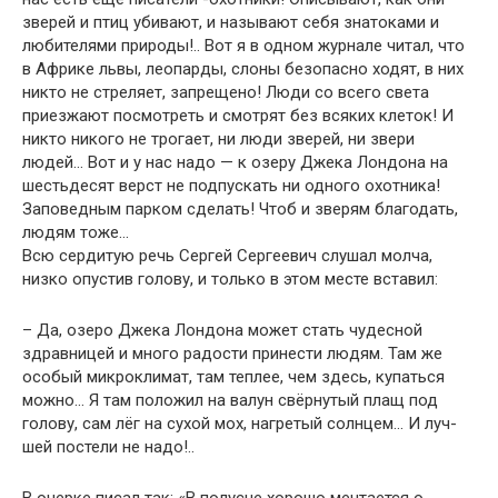
зверей и птиц убивают, и называют себя знатоками и
любителями природы!.. Вот я в одном журнале читал, что
в Африке львы, леопарды, слоны безопасно ходят, в них
никто не стреляет, запрещено! Люди со всего света
приезжают посмотреть и смотрят без всяких клеток! И
никто никого не трогает, ни люди зверей, ни звери
людей… Вот и у нас надо — к озеру Джека Лондона на
шестьдесят верст не подпускать ни одного охотника!
Заповедным парком сделать! Чтоб и зверям благодать,
людям тоже…
Всю сердитую речь Сергей Сергеевич слушал молча,
низко опустив голову, и только в этом месте вставил:
– Да, озеро Джека Лондона может стать чудесной
здравницей и много радости принести людям. Там же
особый микроклимат, там теплее, чем здесь, купаться
можно… Я там положил на валун свёрнутый плащ под
голову, сам лёг на сухой мох, нагретый солнцем… И луч­
шей постели не надо!..