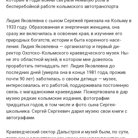
которые в годы войны сыграли немалую роль в
бесперебойной работе колымского автотранспорта.
Лидия Яковлевна с сыном Серёжей приехала на Ко­лыму в
1933 году. Образованная и энергичная женщина, она
сразу же включилась в освоение края, в изучение его
природных богатств, истории и быта коренного насе­
ления. Лидия Яковлевна — организатор и первый ди­
ректор Охотско-Колымского краеведческого музея. Ны­
не это областной музей, в котором мне довелось
прорабо­тать пятнадцать лет. Лидия Яковлевна до
последних дней (умерла она в конце 1981 года, прожив
почти 90 лет) заботилась о своём детище — музее,
интересова­лась его работой, поддерживала постоянную
связь с ма­гаданскими краеведами. Пожертвовала в дар
музею ред­кие колымские издания, фотографии
тридцатых годов, в том числе и фото сына Сергея-
школьника. Сергей Сер­геевич дарил музею свои книги с
автографами.
Краеведческий сектор Дальстроя и музей были, по сути,