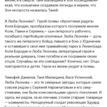
жизни, и в смерти, Таня Маландина и Зоя Космодемьян­
екая, что колымчане создавали легенды и верили, что
Зоя неспроста назвалась Таней.
А Люба Леонова?.. Герой поэмы «Фронтовая радуга»
Коля Бородин, прообразом которого послужили многие
Коли, Павки и Серёжки,— сын питерского рабочего,
погибшего партбойцом ополченья. Люба Леонова — дочь
такого же питерского бойца, павшего в бою с Юденичем
и оставившего своё имя трамвайному парку в Ленин­граде.
Коля Бородин и Люба Леонова, литературный герой и
реальная девушка, тоже погибли и не посрамили своих
отцов. Случайны ли эти совпадения? Конечно, нет. Отцы
повторяются в детях. Герои из жизни уходят в поэмы.
Тимофей Данилов, Таня Маландина, Вася Успен­ский,
Люба Леонова — это те северные звёзды, которые сияли
совсем рядом с Серёжей Наровчатовым и его свер­
стниками, они были комсомольцами одного поколения. И
здесь же рядом, за их плечами, стояли старшие товарищи
— коммунисты. Неподкупный солдат револю­ции Эдуард