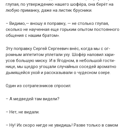
глупая, по утверждению нашего шофёра, она берёт на
любую приманку, даже на листик брусники.
– Видимо,— вношу я поправку, — не столько глу­пая,
сколько не наученная еще горьким опытом постоян­ного
общения с нашим братом».
Эту поправку Сергей Сергеевич внёс, когда мы с ог­
ромным аппетитом уплетали уху. Шофёр наловил хари­
усов большую миску. И в Ягодном, в небольшой гости­
нице, мы щедро угощали случайных соседей аро­матно
дымящейся ухой и рассказывали о чудесном озере.
Один из сотрапезников спросил:
– А медведей там видели?
– Нет, не видали.
– Ну! Их скоро нигде не увидишь! Разве только в самом