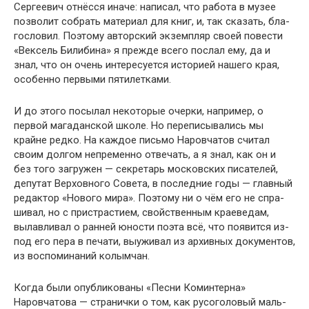
Сергеевич отнёсся иначе: написал, что работа в музее
позволит собрать материал для книг, и, так сказать, бла­
гословил. Поэтому авторский экземпляр своей повести
«Вексель Билибина» я прежде всего послал ему, да и
знал, что он очень интересуется историей нашего края,
особенно первыми пятилетками.
И до этого посылал некоторые очерки, например, о
первой магаданской школе. Но переписывались мы
крайне редко. На каждое письмо Наровчатов считал
своим долгом непременно отвечать, а я знал, как он и
без того загружен — секретарь московских писателей,
депу­тат Верховного Совета, в последние годы — главный
редактор «Нового мира». Поэтому ни о чём его не спра­
шивал, но с пристрастием, свойственным краеведам,
вылавливал о ранней юности поэта всё, что появится из-
под его пера в печати, выуживал из архивных докумен­тов,
из воспоминаний колымчан.
Когда были опубликованы «Песни Коминтерна»
Наровчатова — странички о том, как русоголовый маль­