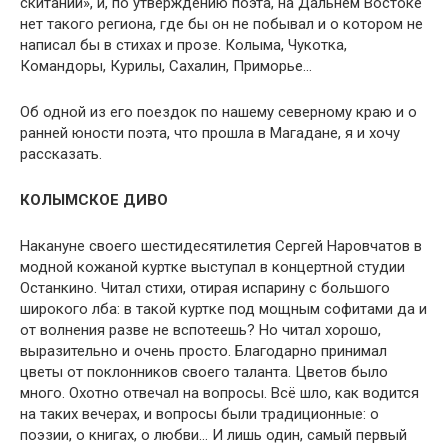
скитаний», и, по утверждению поэта, на Дальнем Востоке
нет такого региона, где бы он не побывал и о котором не
написал бы в стихах и прозе. Колыма, Чукот­ка,
Командоры, Курилы, Сахалин, Приморье…
Об одной из его поездок по нашему северному краю и о
ранней юности поэта, что прошла в Магадане, я и хочу
рассказать.
КОЛЫМСКОЕ ДИВО
Накануне своего шестидесятилетия Сергей Наровчатов в
модной кожаной куртке выступал в концертной студии
Останкино. Читал стихи, отирая испарину с большого
широкого лба: в такой куртке под мощным софитами да и
от волнения разве не вспотеешь? Но читал хорошо,
выразительно и очень просто. Благодарно принимал
цветы от поклонников своего таланта. Цветов было
много. Охотно отвечал на вопросы. Всё шло, как водится
на таких вечерах, и вопросы были традиционные: о
поэзии, о книгах, о любви… И лишь один, самый первый