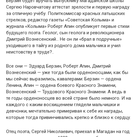
Берзин будет вручать выпускнику Магаданской школы
Сергею Наровчатову аттестат зрелости и первую награду
за отличную учёбу. Политкомиссар красных латышских
стрелков, редактор газеты «Совет­ская Колыма» и
журнала «Колыма» Роберт Апин опуб­ликует первые стихи
будущего поэта. Геолог, сын геоло­га и революционера
Дмитрий Вознесенский… Не он ли «брал в подручные»
уходившего в тайгу из родного дома мальчика и учил
неистовству в труде?..
Все они — Эдуард Берзин, Роберт Апин, Дмитрий
Вознесенский — уже тогда были орденоносцами, как бы
мы сейчас выразились, кавалерами: Берзин — ордена
Ленина, Апин — ордена боевого Красного Знамени,
Вознесенский — Трудового Красного Знамени. А ведь в
те годы орденоносцев во всей стране было немного. И на
каждого с каким восхищением глядели мальчишки и
девчонки, мечтательно примеривая к себе их награды,
которые тогда привинчивались крепко и близко к сердцу.
Отец поэта, Сергей Николаевич, приехал в Магадан на год