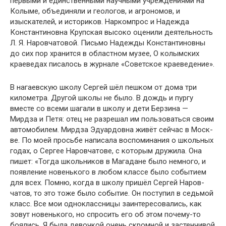
первыми и единственными научными учреждения­ми на
Колыме, объединяли и геологов, и агрономов, и
изыскателей, и историков. Наркомпрос и Надежда
Константиновна Крупская высоко оценили деятельность
Л. Я. Наровчатовой. Письмо Надежды Константиновны
до сих пор хранится в областном музее, О колымских
краеведах писалось в журнале «Советское краеве­дение».
В нагаевскую школу Сергей шёл пешком от дома три
километра. Другой школы не было. В дождь и пургу
вместе со всеми шагали в школу и дети Берзина —
Мирдза и Петя: отец не разрешал им пользоваться своим
автомобилем. Мирдза Эдуардовна живёт сейчас в Моск­
ве. По моей просьбе написала воспоминания о школьных
годах, о Сергее Наровчатове, с которым дружила. Она
пишет: «Тогда школьников в Магадане было немного, и
появление новенького в любом классе было событием
для всех. Помню, когда в школу пришёл Сергей Наров­
чатов, то это тоже было событие. Он поступил в седьмой
класс. Все мои одноклассницы заинтересовались, как
зовут новенького, но спросить его об этом почему-то
боя­лись. Я была девочкой очень скромной и застенчивой