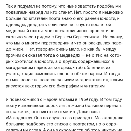
Так я подумал не потому, что ныне хвастать подобны­ми
подвигами навряд ли кто станет. Нет, просто я не­множко
больше почитателей поэта знаю о его ранней юности, и
однажды, двадцать с лишним лет спустя после той
медвежьей охоты, мне посчастливилось провести не­
сколько часов рядом с Сергеем Сергеевичем… Не скажу,
что мы о многом переговорили и что он раскрылся пере­
до мной… Нет, говорили очень мало, но как бы между
прочим он сказал тогда о медведях — не о тех, на кото­
рых охотился в юности, а о других, содержавшихся в
магаданском парке, за которых, чтоб облегчить их
участь, ходил замолвить слово в обком партии. И тогда
он мне вовсе не показался лихим медвежатником, каким
рисуется некоторым его биографам и чита­телям.
Я познакомился с Наровчатовым в 1959 году. В том году
поэту исполнилось сорок лет, в жизни большой перевал,
но, кажется, это никто не отметил. Даже наша
«Магаданка». Она по случаю его приезда в Магадан да­ла
большую подборку его стихов с портретом, но о соро­
калетии ни слова. А он из скромности об этом никому не