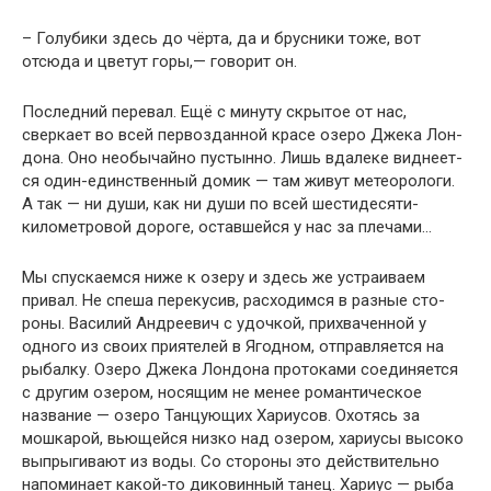
– Голубики здесь до чёрта, да и брусники тоже, вот
отсюда и цветут горы,— говорит он.
Последний перевал. Ещё с минуту скрытое от нас,
сверкает во всей первозданной красе озеро Джека Лон­
дона. Оно необычайно пустынно. Лишь вдалеке виднеет­
ся один-единственный домик — там живут метеорологи.
А так — ни души, как ни души по всей шестидесяти­
километровой дороге, оставшейся у нас за пле­чами…
Мы спускаемся ниже к озеру и здесь же устраиваем
привал. Не спеша перекусив, расходимся в разные сто­
роны. Василий Андреевич с удочкой, прихваченной у
одного из своих приятелей в Ягодном, отправляется на
рыбалку. Озеро Джека Лондона протоками соединяется
с другим озером, носящим не менее романтическое
название — озеро Танцующих Хариусов. Охотясь за
мошкарой, вьющейся низко над озером, хариусы высоко
выпрыгивают из воды. Со стороны это дейст­вительно
напоминает какой-то диковинный танец. Хариус — рыба