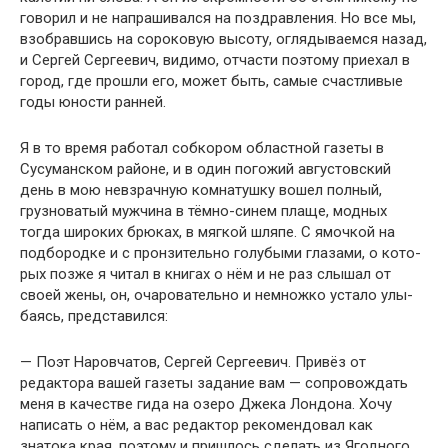
говорил и не напрашивался на поздравления. Но все мы,
взобравшись на сороковую высоту, оглядываемся назад,
и Сергей Сергеевич, видимо, отчасти поэтому приехал в
город, где прошли его, может быть, самые счастливые
годы юности ранней.
Я в то время работал собкором областной газеты в
Сусуманском районе, и в один погожий августовский
день в мою невзрачную комнатушку вошел полный,
грузноватый мужчина в тёмно-синем плаще, модных
тогда широких брюках, в мягкой шляпе. С ямочкой на
подбородке и с пронзительно голубыми глазами, о кото­
рых позже я читал в книгах о нём и не раз слышал от
своей жены, он, очаровательно и немножко устало улы­
баясь, представился:
— Поэт Наровчатов, Сергей Сергеевич. Привёз от
редактора вашей газеты задание вам — сопровождать
меня в качестве гида на озеро Джека Лондона. Хочу
написать о нём, а вас редактор рекомендовал как
знатока края, поэтому и пришлось сделать из Ягодного