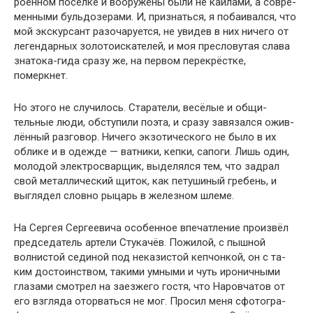
роенном посёлке и вооружены были не кайлами, а совре­
менными бульдозерами. И, признаться, я побаивался, что
мой экскурсант разочаруется, не увидев в них ничего от
легендарных золотоискателей, и моя пресловутая слава
знатока-гида сразу же, на первом перекрёстке,
померкнет.
Но этого не случилось. Старатели, весёлые и общи­
тельные люди, обступили поэта, и сразу завязался ожив­
лённый разговор. Ничего экзотического не было в их
облике и в одежде — ватники, кепки, сапоги. Лишь один,
молодой электросварщик, выделялся тем, что задрал
свой металлический щиток, как петушиный гребень, и
выглядел словно рыцарь в железном шлеме.
На Сергея Сергеевича особенное впечатление произ­вёл
председатель артели Стукачёв. Пожилой, с пышной
волнистой сединой под неказистой кепчонкой, он с та­
ким достоинством, такими умными и чуть ироничными
глазами смотрел на заезжего гостя, что Наровчатов от
его взгляда оторваться не мог. Просил меня сфотогра­