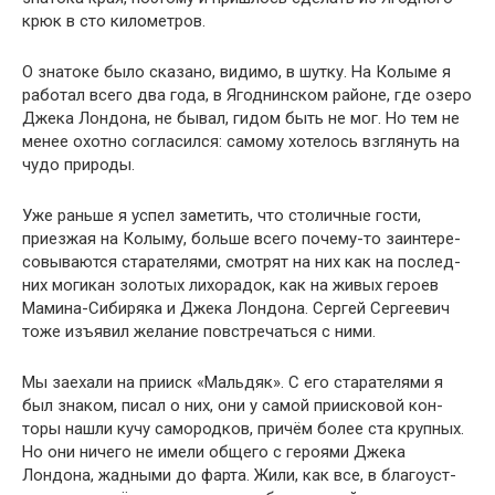
крюк в сто километров.
О знатоке было сказано, видимо, в шутку. На Колы­ме я
работал всего два года, в Ягоднинском районе, где озеро
Джека Лондона, не бывал, гидом быть не мог. Но тем не
менее охотно согласился: самому хотелось взглянуть на
чудо природы.
Уже раньше я успел заметить, что столичные гости,
приезжая на Колыму, больше всего почему-то заинтере­
совываются старателями, смотрят на них как на послед­
них могикан золотых лихорадок, как на живых героев
Мамина-Сибиряка и Джека Лондона. Сергей Сергеевич
тоже изъявил желание повстречаться с ними.
Мы заехали на прииск «Мальдяк». С его старателями я
был знаком, писал о них, они у самой приисковой кон­
торы нашли кучу самородков, причём более ста круп­ных.
Но они ничего не имели общего с героями Джека
Лондона, жадными до фарта. Жили, как все, в благоуст­