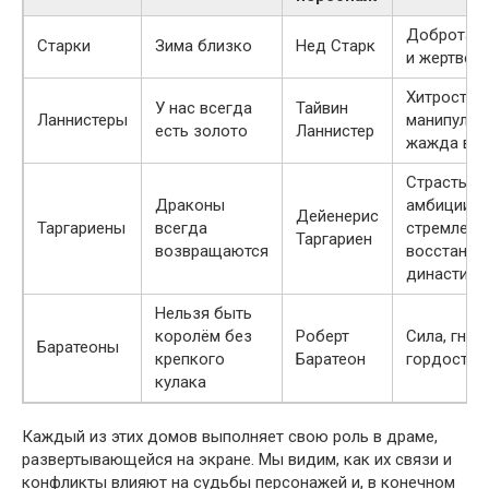
Доброта, 
Старки
Зима близко
Нед Старк
и жертвенн
Хитрость,
У нас всегда
Тайвин
Ланнистеры
манипуляц
есть золото
Ланнистер
жажда вла
Страсть,
Драконы
амбиции и
Дейенерис
Таргариены
всегда
стремлени
Таргариен
возвращаются
восстанов
династии.
Нельзя быть
королём без
Роберт
Сила, гнев
Баратеоны
крепкого
Баратеон
гордость.
кулака
Каждый из этих домов выполняет свою роль в драме,
развертывающейся на экране. Мы видим, как их связи и
конфликты влияют на судьбы персонажей и, в конечном