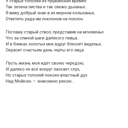
У старых тополей из пушкинских времён
Так зелена листва и так свежо дыханье…
Я вижу добрый знак в их мерном колыханье,
Ответить рада им поклоном на поклон.
Поглажу старый ствол, представив на мгновенье
Что за спиной шаги далёкого певца…
И в бликах золотых мне вдруг блеснёт виденье,
Окрасит счастьем день черты его лица.
Пусть жизнь моя идёт своею чередою,
И далеко не всё вокруг ласкает слух,
Но старых тополей покоен властный дух
Над Мойкою — знакомою рекою…