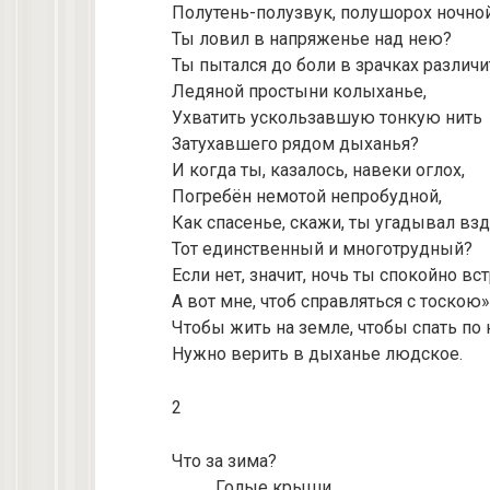
Полутень-полузвук, полушорох ночно
Ты ловил в напряженье над нею?
Ты пытался до боли в зрачках различи
Ледяной простыни колыханье,
Ухватить ускользавшую тонкую нить
Затухавшего рядом дыханья?
И когда ты, казалось, навеки оглох,
Погребён немотой непробудной,
Как спасенье, скажи, ты угадывал взд
Тот единственный и многотрудный?
Если нет, значит, ночь ты спокойно вс
А вот мне, чтоб справляться с тоскою»
Чтобы жить на земле, чтобы спать по 
Нужно верить в дыханье людское.
2
Что за зима?
Голые крыши,