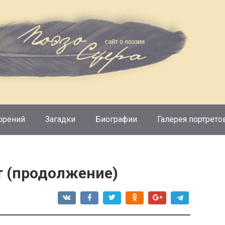
орений
Загадки
Биографии
Галерея портрето
т (продолжение)