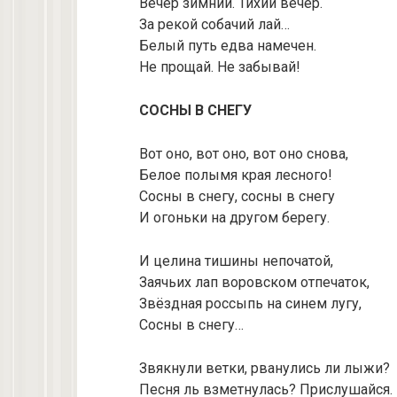
Вечер зимний. Тихий вечер.
За рекой собачий лай…
Белый путь едва намечен.
Не прощай. Не забывай!
СОСНЫ В СНЕГУ
Вот оно, вот оно, вот оно снова,
Белое полымя края лесного!
Сосны в снегу, сосны в снегу
И огоньки на другом берегу.
И целина тишины непочатой,
Заячьих лап воровском отпечаток,
Звёздная россыпь на синем лугу,
Сосны в снегу…
Звякнули ветки, рванулись ли лыжи?
Песня ль взметнулась? Прислушайся.