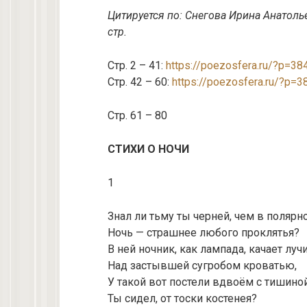
Цитируется по: Снегова Ирина Анатольев
стр.
Стр. 2 – 41:
https://poezosfera.ru/?p=38
Стр. 42 – 60:
https://poezosfera.ru/?p=3
Стр. 61 – 80
СТИХИ О НОЧИ
1
Знал ли тьму ты черней, чем в полярно
Ночь — страшнее любого проклятья?
В ней ночник, как лампада, качает луч
Над застывшей сугробом кроватью,
У такой вот постели вдвоём с тишино
Ты сидел, от тоски костенея?