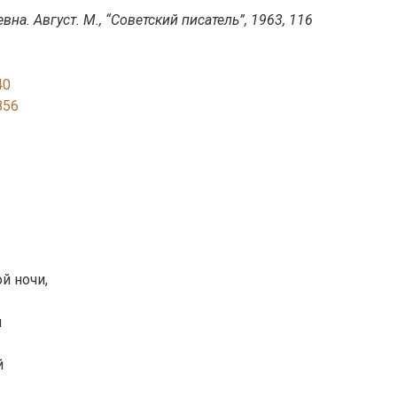
на. Август. М., “Советский писатель”, 1963, 116
40
856
й ночи,
и
й