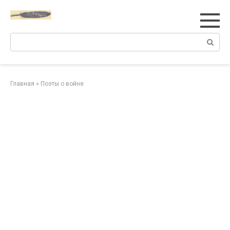
Перейти
к
контенту
Поиск:
Главная
»
Поэты о войне