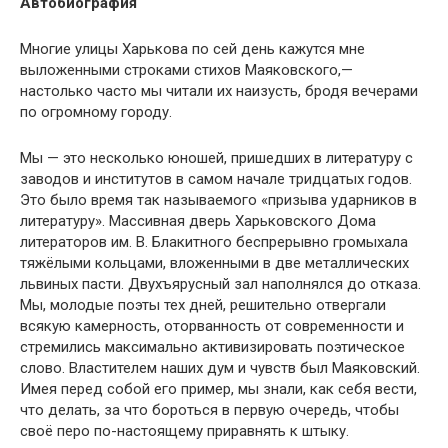
Автобиография
Многие улицы Харькова по сей день кажутся мне
выложенными строками стихов Маяковского,—
настолько часто мы читали их наизусть, бродя вечерами
по огромному городу.
Мы — это несколько юношей, пришедших в литературу с
заводов и институтов в самом начале тридцатых годов.
Это было время так называемого «призыва ударников в
литературу». Массивная дверь Харьковского Дома
литераторов им. В. Блакитного беспрерывно громыхала
тяжёлыми кольцами, вложенными в две металлических
львиных пасти. Двухъярусный зал наполнялся до отказа.
Мы, молодые поэты тех дней, решительно отвергали
всякую камерность, оторванность от современности и
стремились максимально активизировать поэтическое
слово. Властителем наших дум и чувств был Маяковский.
Имея перед собой его пример, мы знали, как себя вести,
что делать, за что бороться в первую очередь, чтобы
своё перо по-настоящему приравнять к штыку.