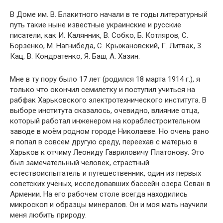
В Доме им. В. Блакитного начали в те годы литературный
путь такие ныне известные украинские и русские
писатели, как И. Калянник, В. Собко, Б. Котляров, С.
Борзенко, М. Нагнибеда, С. Крыжановский, Г. Литвак, 3.
Кац, В. Кондратенко, Я. Баш, А. Хазин.
Мне в ту пору было 17 лет (родился 18 марта 1914 г.), я
только что окончил семилетку и поступил учиться на
рабфак Харьковского электротехнического института. В
выборе института сказалось, очевидно, влияние отца,
который работал инженером на кораблестроительном
заводе в моём родном городе Николаеве. Но очень рано
я попал в совсем другую среду, переехав с матерью в
Харьков к отчиму Леониду Гавриловичу Платонову. Это
был замечательный человек, страстный
естествоиспытатель и путешественник, один из первых
советских учёных, исследовавших бассейн озера Севан в
Армении. На его рабочем столе всегда находились
микроскоп и образцы минералов. Он и моя мать научили
меня любить природу.