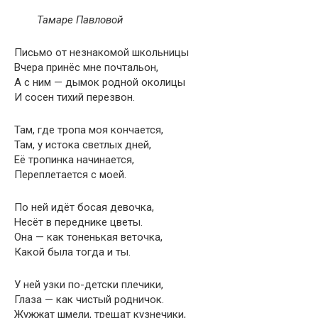
Тамаре Павловой
Письмо от незнакомой школьницы
Вчера принёс мне почтальон,
А с ним — дымок родной околицы
И сосен тихий перезвон.
Там, где тропа моя кончается,
Там, у истока светлых дней,
Её тропинка начинается,
Переплетается с моей.
По ней идёт босая девочка,
Несёт в переднике цветы.
Она — как тоненькая веточка,
Какой была тогда и ты.
У ней узки по-детски плечики,
Глаза — как чистый родничок.
Жужжат шмели, трещат кузнечики,