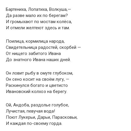
Бартениха, Лопатиха, Волкуша,—
Да разве мало их по берегам?
И громыхают по мостам колёса,
И отмели желтеют здесь и там.
Поилица, кормилица народа,
Свидетельница радостей, скорбей —
От нищего забитого Ивана
До знатного Ивана наших дней.
Он ловит рыбу в омуте глубоком,
Он сено косит на своём лугу, —
Раскинулся богато и цветисто
Ивановский колхоз на берегу.
Ой, Андоба, раздолье голубое,
Лучистая, певучая вода!
Поют Лукерьи, Дарьи, Парасковьи,
И каждая по-своему горда.