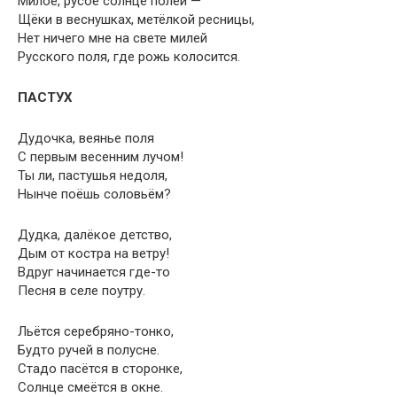
Милое, русое солнце полей —
Щёки в веснушках, метёлкой ресницы,
Нет ничего мне на свете милей
Русского поля, где рожь колосится.
ПАСТУХ
Дудочка, веянье поля
С первым весенним лучом!
Ты ли, пастушья недоля,
Нынче поёшь соловьём?
Дудка, далёкое детство,
Дым от костра на ветру!
Вдруг начинается где-то
Песня в селе поутру.
Льётся серебряно-тонко,
Будто ручей в полусне.
Стадо пасётся в сторонке,
Солнце смеётся в окне.