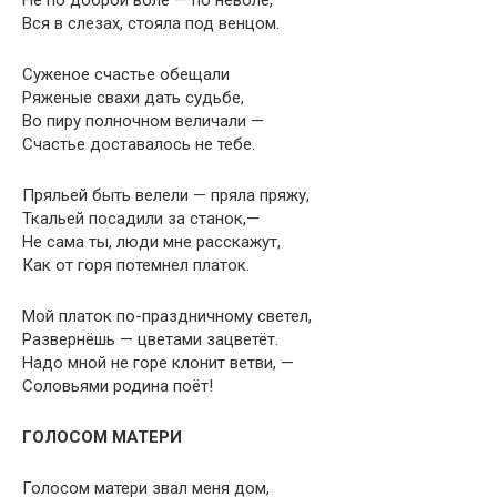
Не по доброй воле — по неволе,
Вся в слезах, стояла под венцом.
Суженое счастье обещали
Ряженые свахи дать судьбе,
Во пиру полночном величали —
Счастье доставалось не тебе.
Пряльей быть велели — пряла пряжу,
Ткальей посадили за станок,—
Не сама ты, люди мне расскажут,
Как от горя потемнел платок.
Мой платок по-праздничному светел,
Развернёшь — цветами зацветёт.
Надо мной не горе клонит ветви, —
Соловьями родина поёт!
ГОЛОСОМ МАТЕРИ
Голосом матери звал меня дом,