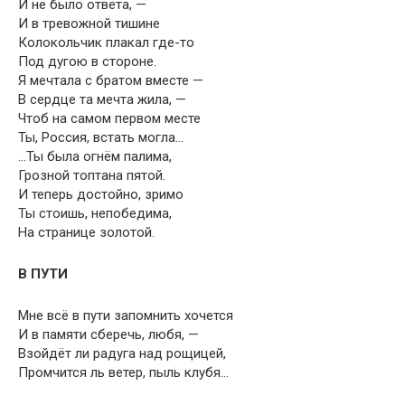
И не было ответа, —
И в тревожной тишине
Колокольчик плакал где-то
Под дугою в стороне.
Я мечтала с братом вместе —
В сердце та мечта жила, —
Чтоб на самом первом месте
Ты, Россия, встать могла…
…Ты была огнём палима,
Грозной топтана пятой.
И теперь достойно, зримо
Ты стоишь, непобедима,
На странице золотой.
В ПУТИ
Мне всё в пути запомнить хочется
И в памяти сберечь, любя, —
Взойдёт ли радуга над рощицей,
Промчится ль ветер, пыль клубя…