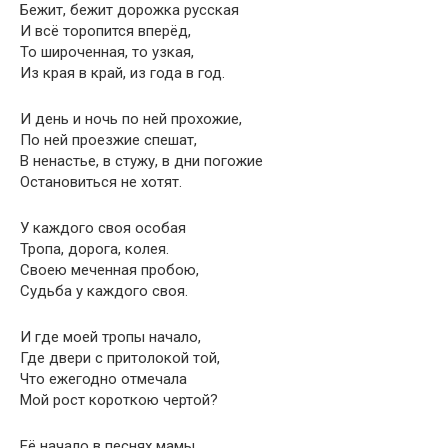
Бежит, бежит дорожка русская
И всё торопится вперёд,
То широченная, то узкая,
Из края в край, из года в год.
И день и ночь по ней прохожие,
По ней проезжие спешат,
В ненастье, в стужу, в дни погожие
Остановиться не хотят.
У каждого своя особая
Тропа, дорога, колея.
Своею меченная пробою,
Судьба у каждого своя.
И где моей тропы начало,
Где двери с притолокой той,
Что ежегодно отмечала
Мой рост короткою чертой?
Её начало в песнях мамы,