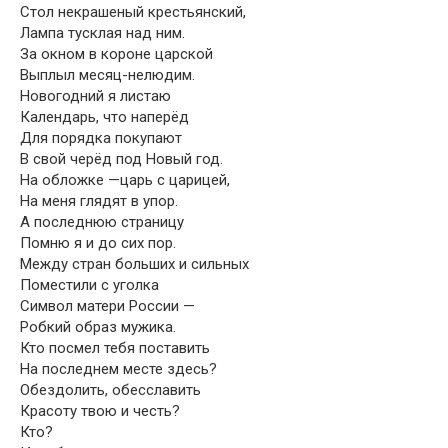
Стол некрашеный крестьянский,
Лампа тусклая над ним.
За окном в короне царской
Выплыл месяц-нелюдим.
Новогодний я листаю
Календарь, что наперёд
Для порядка покупают
В свой черёд под Новый год.
На обложке —царь с царицей,
На меня глядят в упор.
А последнюю страницу
Помню я и до сих пор.
Между стран больших и сильных
Поместили с уголка
Символ матери России —
Робкий образ мужика.
Кто посмел тебя поставить
На последнем месте здесь?
Обездолить, обесславить
Красоту твою и честь?
Кто?