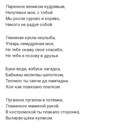
Паренное веником кудрявым,
Непутевое моё, с тобой
Мы росли сурово и коряво,
Никого не радуя собой.
Глиняная кукла-неулыба,
Утварь немудрёная моя,
Не тебе скажу своё спасибо,
Не тебя я позову в друзья.
Буки-веди, азбука-загадка,
Бабкины молитвы шепотком,
Теплило ты свечи да лампадки,
Кое-как повязано платком.
Пуганное пугалом в потёмки,
Глаженное маминой рукой,
В костромской ты плакало сторонке,
Вытирая щёки кулаком.