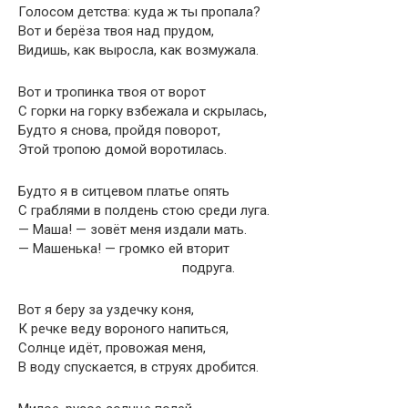
Голосом детства: куда ж ты пропала?
Вот и берёза твоя над прудом,
Видишь, как выросла, как возмужала.
Вот и тропинка твоя от ворот
С горки на горку взбежала и скрылась,
Будто я снова, пройдя поворот,
Этой тропою домой воротилась.
Будто я в ситцевом платье опять
С граблями в полдень стою среди луга.
— Маша! — зовёт меня издали мать.
— Машенька! — громко ей вторит
подруга.
Вот я беру за уздечку коня,
К речке веду вороного напиться,
Солнце идёт, провожая меня,
В воду спускается, в струях дробится.