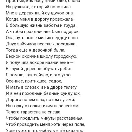
Простые, как насущный хлеб, слова
На рушнике, который положила
Мне в деревянный сундучок она,
Когда меня в дорогу провожала,
В большую жизнь заботы и труда.
А чтобы праздничнее был подарок,
Она, чуть выше милых сердцу слов,
Двух зайчиков весёлых посадила.
Тогда ещё я девочкой была.
Весной окончив школу городскую,
Я получила вскоре назначенье —
В глухой деревне обучать ребят.
Я помню, как сейчас, и это утро
Осеннее, притихшее, седое,
И мать в слезах, и на дворе телегу,
И в ней походный бедный сундучок.
Дорога полем шла, потом лугами,
На горку с горки тихим перелеском
Телега тарахтела не спеша.
Чтобы продлить минуты расставанья,
Чтоб проводить меня хоть через поле,
Успеть хоть что-нибудь ещё сказать,