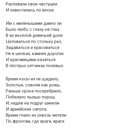
Распевали свои частушки
И невестились по весне.
Им с милёнышами давно ли
Было любо с глазу на глаз.
В их весёлой девичьей доле
Целоваться по стольку раз,
Задаваться и красоваться
Не в шелках, камнях дорогих
И красавицами казаться
В пёстрых ситчиках полевых.
Время косы их не щадило,
Золотые, совсем как рожь,
Раньше срока посеребрило,
Побелило пылью порош.
И, надев на подруг шинели
И армейские сапоги,
Время гнало их сквозь метели
По фронтам, где враги, враги.