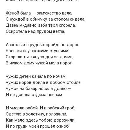
Женой была — замужество вела,
С нуждой в обнимку за столом сидела,
Давным-давно изба твоя сгорела,
Осиротела над прудом ветла.
А сколько трудных пройдено дорог
Босыми неуклюжими ступнями!
Старела ты, тянула дни за днями,
В чужом дому чужой мела порог,
Чужих детей качала по ночам,
Чужих коров доила в добром стойле,
Чужое на базар носила дойло —
И не давала отдыха плечам.
И умерла рабой. И в рабский гроб,
Одетую в холстину, положили.
Как мало здесь тобою дорожили!
И по груди моей прошёл озноб.