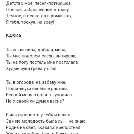
Детство моё, песня-потеряшка,
Поясок, заброшенный в траву,
Тёмное, в осоке да в ромашках,
Я тебя, тоскуя, не зову!
БАБКА
Ты вынянчила, добрая, меня,
Ты мне подолом слёзы вытирала,
Ты на полу постель мне постилала,
Худые руки грела у огня.
Ты в огороде, на забаву мне,
Подсолнухи весёлые растила,
Весной меня в поля ты уводила,
Не о своей ли думая весне?
Была ли юность у тебя и вслед
За нею молодость была ль — не знаю,
Родив на свет, сказали: крепостная.
Живи в скорбях. Терпи. Другого нет.