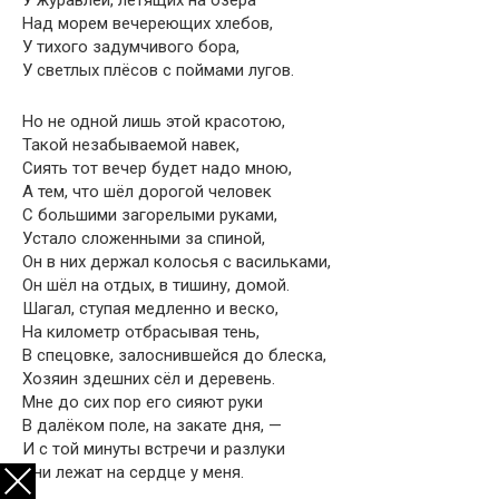
У журавлей, летящих на озёра
Над морем вечереющих хлебов,
У тихого задумчивого бора,
У светлых плёсов с поймами лугов.
Но не одной лишь этой красотою,
Такой незабываемой навек,
Сиять тот вечер будет надо мною,
А тем, что шёл дорогой человек
С большими загорелыми руками,
Устало сложенными за спиной,
Он в них держал колосья с васильками,
Он шёл на отдых, в тишину, домой.
Шагал, ступая медленно и веско,
На километр отбрасывая тень,
В спецовке, залоснившейся до блеска,
Хозяин здешних сёл и деревень.
Мне до сих пор его сияют руки
В далёком поле, на закате дня, —
И с той минуты встречи и разлуки
Они лежат на сердце у меня.