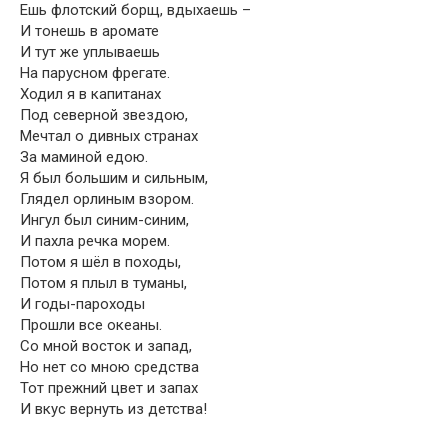
Ешь флотский борщ, вдыхаешь –
И тонешь в аромате
И тут же уплываешь
На парусном фрегате.
Ходил я в капитанах
Под северной звездою,
Мечтал о дивных странах
За маминой едою.
Я был большим и сильным,
Глядел орлиным взором.
Ингул был синим-синим,
И пахла речка морем.
Потом я шёл в походы,
Потом я плыл в туманы,
И годы-пароходы
Прошли все океаны.
Со мной восток и запад,
Но нет со мною средства
Тот прежний цвет и запах
И вкус вернуть из детства!