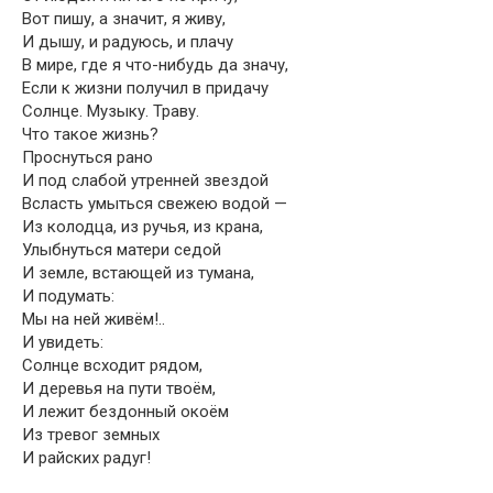
Вот пишу, а значит, я живу,
И дышу, и радуюсь, и плачу
В мире, где я что-нибудь да значу,
Если к жизни получил в придачу
Солнце. Музыку. Траву.
Что такое жизнь?
Проснуться рано
И под слабой утренней звездой
Всласть умыться свежею водой —
Из колодца, из ручья, из крана,
Улыбнуться матери седой
И земле, встающей из тумана,
И подумать:
Мы на ней живём!..
И увидеть:
Солнце всходит рядом,
И деревья на пути твоём,
И лежит бездонный окоём
Из тревог земных
И райских радуг!