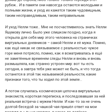
рубеж… И в памяти они навсегда остаются молодыми и
полными жизни, и уход их кажется таким чудовищным,
таким несправедливым, таким неправильным.
И уход Нелли тоже… Мне не посчастливилось знать Нелли
Яшумову лично. Было уже слишком поздно, когда я
открыла для себя мир этого человека на страничках
виртуальных дневников – самой Нелли и её мужа. Помню,
как ещё никак не связываемое с реальностью чужое
горе меня потрясло, помню, как я всматривалась в ещё
не заметённые временем следы Нелли и вновь и вновь
размышляла, как странно устроен мир: вот ты есть
сегодня, а завтра тебя уже может не быть, и что тогда
останется в этой так называемой реальности, какие
признаки того, что ты ходил по этой земле…
А потом случилась космическая цепочка виртуальных
знакомств, короткая переписка, и последовавшая за ней
реальная встреча с мужем Нелли. И как-то за не очень
долгой беседой за чашкой чая пришёл ответ на мои