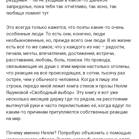
раздумья – ты не уходишь в какое-то далёкое
запределье, пока тебя так отчётливо, так ясно, так
любяще помнят тут.
Это всегда только кажется, что поэты какие-то очень
особенные люди. То есть они, конечно, люди
необыкновенные, но, прежде всего они люди. В их жизни
есть всё то же самое, что у каждого из нас – радости,
печали, мечты, впечатления, достижения, встречи,
расставания, любовь, боль, поиски. Но провода,
связывающие их души с этим миром настолько оголены,
что реакция на всё происходящее, в сотни, тысячу раз
острее, чем у обычного человека. Когда я пишу эти
строки, передо мной лежит книга стихов и прозы Нелли
Яшумовой «Свободный выбор». Эту книгу я вот уже
несколько месяцев держу где-то рядом, на расстоянии
вытянутой руки и часто перелистываю её, когда вдруг по
каким-то причинам притупляются собственные реакции
на мир.
Почему именно Нелли? Попробую объяснить с помощью