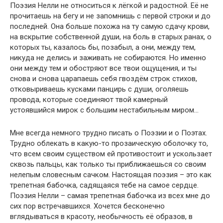
Поэзия Нелли не относиться к лёгкой и радостной. Её не
прочитаешь на бегу и не запомнишь с первой строки и до
последней. Она больше похожа на ту самую сдачу крови,
на вскрытие собственной души, на боль в старых ранах, о
которых ты, казалось бы, позабыл, а они, между тем,
никуда не делись и заживать не собираются. Но именно
они между тем и обостряют все твои ощущения, и ты
снова и снова царапаешь себя гвоздём строк стихов,
отковыриваешь кусками панцирь с души, оголяешь
провода, которые соединяют твой камерный
устоявшийся мирок с большим нестабильным миром…
Мне всегда немного трудно писать о Поэзии и о Поэтах.
Трудно облекать в какую-то прозаическую оболочку то,
что всем своим существом ей противостоит и ускользает
сквозь пальцы, как только ты приближаешься со своим
нелепым словесным сачком. Настоящая поэзия – это как
трепетная бабочка, садящаяся тебе на самое сердце.
Поэзия Нелли – самая трепетная бабочка из всех мне до
сих пор встречавшихся. Хочется бесконечно
вглядываться в красоту, необычность её образов, в