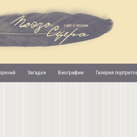
орений
Загадки
Биографии
Галерея портрето