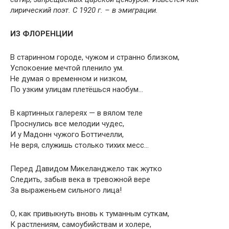
лирический поэт. С 1920 г. – в эмиграции.
ИЗ ФЛОРЕНЦИИ
В старинном городе, чужом и странно близком,
Успокоение мечтой пленило ум.
Не думая о временном и низком,
По узким улицам плетёшься наобум…
В картинных галереях — в вялом теле
Проснулись все мелодии чудес,
И у Мадонн чужого Боттичелли,
Не веря, служишь столько тихих месс…
Перед Давидом Микеланджело так жутко
Следить, забыв века в тревожной вере
За выраженьем сильного лица!
О, как привыкнуть вновь к туманным суткам,
К растлениям, самоубийствам и холере,