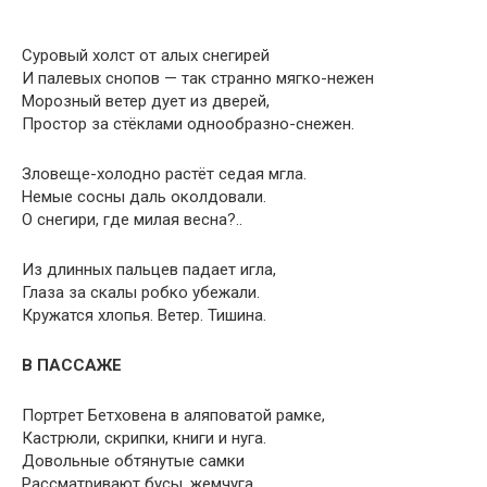
Суровый холст от алых снегирей
И палевых снопов — так странно мягко-нежен
Морозный ветер дует из дверей,
Простор за стёклами однообразно-снежен.
Зловеще-холодно растёт седая мгла.
Немые сосны даль околдовали.
О снегири, где милая весна?..
Из длинных пальцев падает игла,
Глаза за скалы робко убежали.
Кружатся хлопья. Ветер. Тишина.
В ПАССАЖЕ
Портрет Бетховена в аляповатой рамке,
Кастрюли, скрипки, книги и нуга.
Довольные обтянутые самки
Рассматривают бусы, жемчуга.