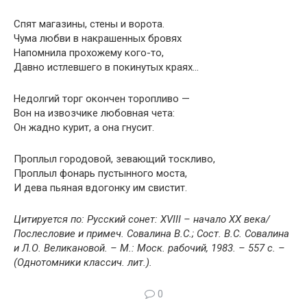
Спят магазины, стены и ворота.
Чума любви в накрашенных бровях
Напомнила прохожему кого-то,
Давно истлевшего в покинутых краях…
Недолгий торг окончен торопливо —
Вон на извозчике любовная чета:
Он жадно курит, а она гнусит.
Проплыл городовой, зевающий тоскливо,
Проплыл фонарь пустынного моста,
И дева пьяная вдогонку им свистит.
Цитируется по: Русский сонет: XVIII – начало XX века/
Послесловие и примеч. Совалина В.С.; Сост. В.С. Совалина
и Л.О. Великановой. – М.: Моск. рабочий, 1983. – 557 с. –
(Однотомники классич. лит.).
0