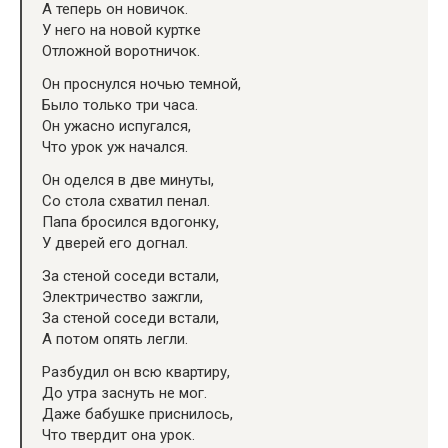
А теперь он новичок.
У него на новой куртке
Отложной воротничок.
Он проснулся ночью темной,
Было только три часа.
Он ужасно испугался,
Что урок уж начался.
Он оделся в две минуты,
Со стола схватил пенал.
Папа бросился вдогонку,
У дверей его догнал.
За стеной соседи встали,
Электричество зажгли,
За стеной соседи встали,
А потом опять легли.
Разбудил он всю квартиру,
До утра заснуть не мог.
Даже бабушке приснилось,
Что твердит она урок.