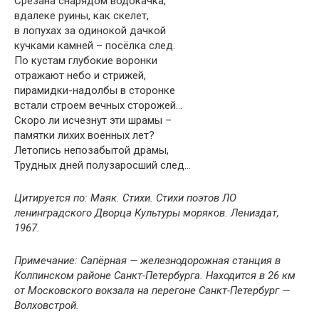
Срезана снарядом водокачка,
вдалеке руины, как скелет,
в лопухах за одинокой дачкой
кучками камней – посёлка след.
По кустам глубокие воронки
отражают небо и стрижей,
пирамидки-надолбы в сторонке
встали строем вечных сторожей…
Скоро ли исчезнут эти шрамы –
памятки лихих военных лет?
Летопись непозабытой драмы,
Трудных дней полузаросший след…
Цитируется по: Маяк. Стихи. Стихи поэтов ЛО
ленинградского Дворца Культуры моряков. Лениздат,
1967.
Примечание: Сапёрная — железнодорожная станция в
Колпинском районе Санкт-Петербурга. Находится в 26 км
от Московского вокзала на перегоне Санкт-Петербург —
Волховстрой.