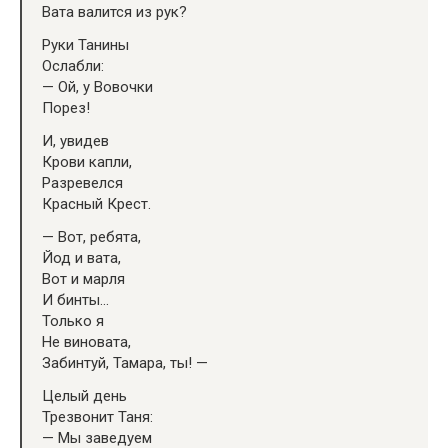
Вата валится из рук?
Руки Танины
Ослабли:
— Ой, у Вовочки
Порез!
И, увидев
Крови капли,
Разревелся
Красный Крест.
— Вот, ребята,
Йод и вата,
Вот и марля
И бинты…
Только я
Не виновата,
Забинтуй, Тамара, ты! —
Целый день
Трезвонит Таня:
— Мы заведуем