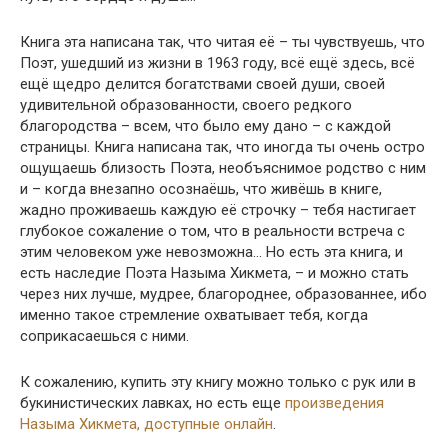
Книга эта написана так, что читая её – ты чувствуешь, что
Поэт, ушедший из жизни в 1963 году, всё ещё здесь, всё
ещё щедро делится богатствами своей души, своей
удивительной образованности, своего редкого
благородства – всем, что было ему дано – с каждой
страницы. Книга написана так, что иногда ты очень остро
ощущаешь близость Поэта, необъяснимое родство с ним
и – когда внезапно осознаёшь, что живёшь в книге,
жадно проживаешь каждую её строчку – тебя настигает
глубокое сожаление о том, что в реальности встреча с
этим человеком уже невозможна… Но есть эта книга, и
есть наследие Поэта Назыма Хикмета, – и можно стать
через них лучше, мудрее, благороднее, образованнее, ибо
именно такое стремление охватывает тебя, когда
соприкасаешься с ними.
К сожалению, купить эту книгу можно только с рук или в
букинистических лавках, но есть еще
произведения
Назыма Хикмета, доступные онлайн
.