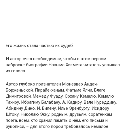
Его жизнь стала частью их судеб.
И автор счёл необходимым, чтобы в зтом первом
наброске биографии Назыма Хикмета читатель услышал
их голоса.
Автор глубоко признателен Мюневвер Андач-
Борженьской, Пирайе-ханым, Фатьме Ялчи, Благе
Димитровой, Мемеду Фуаду, Орхану Кемалю, Кемалю
Тахиру, Ибрагиму Балабану, A. Кадиру, Вале Нуреддину,
Абидину Дино, И. Билену, Илье Эренбургу, Исидоpу
Штоку, Николаю Экку, родным, друзьям, соратникам
поэта, всем, кто хранил память о нём, его письма и
рукописи, – для зтого порой требовалось немалое