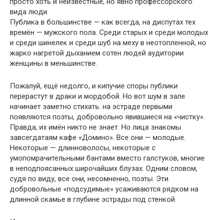
просто хоть и неизвестные, но явно профессорского
вида люди.
Публика в большинстве — как всегда, на диспутах тех
времён — мужского пола. Среди старых и среди молодых
и среди шинелек и среди шуб на меху в неотопленной, но
жарко нагретой дыханием сотен людей аудитории
женщины в меньшинстве.
Пожалуй, ещё недолго, и кипучие споры публики
перерастут в драки и мордобой. Но вот шум в зале
начинает заметно стихать: на эстраде первыми
появляются поэты, добровольно явившиеся на «чистку».
Правда, их имён никто не знает. Но лица знакомы
завсегдатаям кафе «Домино». Все они — молодые.
Некоторые — длинноволосы, некоторые с
умопомрачительными бантами вместо галстуков, многие
в неподпоясанных широчайших блузах. Одним словом,
судя по виду, все они, несомненно, поэты. Эти
добровольные «подсудимые» усаживаются рядком на
длинной скамье в глубине эстрады под стенкой.