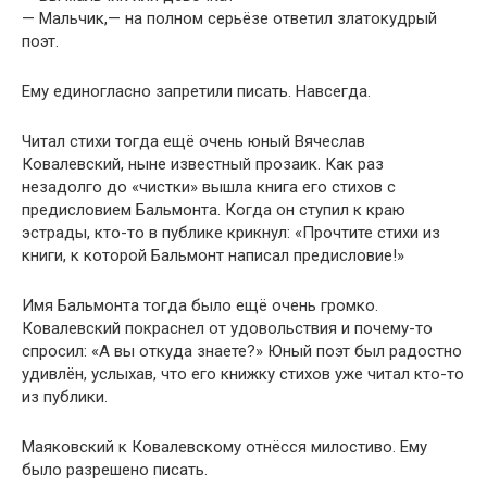
— Мальчик,— на полном серьёзе ответил златокудрый
поэт.
Ему единогласно запретили писать. Навсегда.
Читал стихи тогда ещё очень юный Вячеслав
Ковалевский, ныне известный прозаик. Как раз
незадолго до «чистки» вышла книга его стихов с
предисловием Бальмонта. Когда он ступил к краю
эстрады, кто-то в публике крикнул: «Прочтите стихи из
книги, к которой Бальмонт написал предисловие!»
Имя Бальмонта тогда было ещё очень громко.
Ковалевский покраснел от удовольствия и почему-то
спросил: «А вы откуда знаете?» Юный поэт был радостно
удивлён, услыхав, что его книжку стихов уже читал кто-то
из публики.
Маяковский к Ковалевскому отнёсся милостиво. Ему
было разрешено писать.