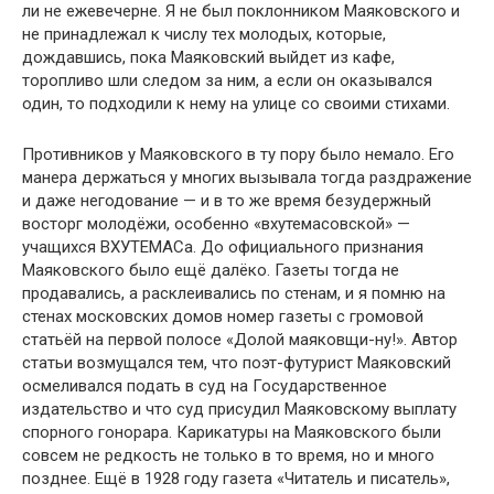
ли не ежевечерне. Я не был поклонником Маяковского и
не принадлежал к числу тех молодых, которые,
дождавшись, пока Маяковский выйдет из кафе,
торопливо шли следом за ним, а если он оказывался
один, то подходили к нему на улице со своими стихами.
Противников у Маяковского в ту пору было немало. Его
манера держаться у многих вызывала тогда раздражение
и даже негодование — и в то же время безудержный
восторг молодёжи, особенно «вхутемасовской» —
учащихся ВХУТЕМАСа. До официального признания
Маяковского было ещё далёко. Газеты тогда не
продавались, а расклеивались по стенам, и я помню на
стенах московских домов номер газеты с громовой
статьёй на первой полосе «Долой маяковщи-ну!». Автор
статьи возмущался тем, что поэт-футурист Маяковский
осмеливался подать в суд на Государственное
издательство и что суд присудил Маяковскому выплату
спорного гонорара. Карикатуры на Маяковского были
совсем не редкость не только в то время, но и много
позднее. Ещё в 1928 году газета «Читатель и писатель»,