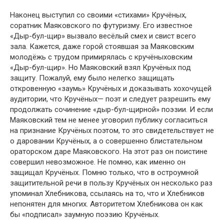
Наконец выступил со своими «стихами» Кручёных,
соратник Маяковского по футуризму. Его известное
«Дыр-бул-щир» вызвало весёлый смех и свист всего
зала. Кажется, даже горой стоявшая за Маяковским
молодёжь с трудом примирялась с кручёныховским
«Дыр-бул-щир». Но Маяковский взял Кручёных под
защиту. Пожалуй, ему было нелегко защищать
откровенную «заумь» Кручёных и доказывать хохочущей
аудитории, что Кручёных— поэт и следует разрешить ему
продолжать сочинение «дыр-бул-щирной» поэзии. И если
Маяковский тем не менее уговорил публику согласиться
на признание Кручёных поэтом, то это свидетельствует не
о даровании Кручёных, а о совершенно блистательном
ораторском даре Маяковского. На этот раз он поистине
совершил невозможное. Не помню, как именно он
защищал Кручёных. Помню только, что в остроумной
защитительной речи в пользу Кручёных он несколько раз
упоминал Хлебникова, ссылаясь на то, что и Хлебников
непонятен для многих. Авторитетом Хлебникова он как
бы «подписал» заумную поэзию Кручёных.