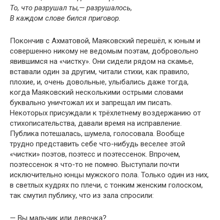
То, что разрушал ты,— разрушалось,
В каждом слове бился приговор.
Покончив с Ахматовой, Маяковский перешёл, к юным и
совершенно никому не ведомым поэтам, добровольно
явившимся на «чистку». Они сидели рядом на скамье,
вставали один за другим, читали стихи, как правило,
плохие, и, очень довольные, улыбались даже тогда,
когда Маяковский несколькими острыми словами
буквально уничтожал их и запрещал им писать.
Некоторых присуждали к трёхлетнему воздержанию от
стихописательства, давали время на исправление.
Публика потешалась, шумела, голосовала. Вообще
трудно представить себе что-нибудь веселее этой
«чистки» поэтов, поэтесс и поэтессенок. Впрочем,
поэтессенок я что-то не помню. Выступали почти
исключительно юнцы мужского пола. Только один из них,
в светлых кудрях по плечи, с тонким женским голоском,
так смутил публику, что из зала спросили:
— Вы мальчик или девочка?