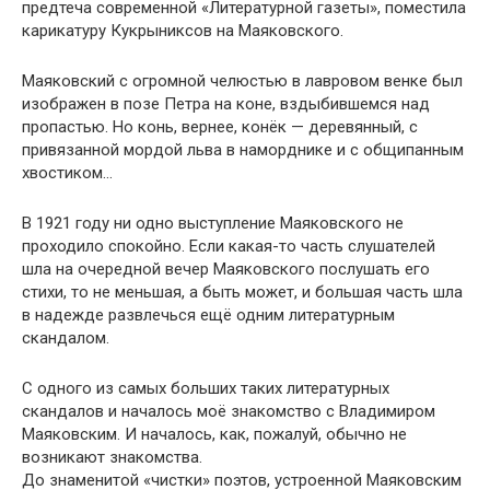
предтеча современной «Литературной газеты», поместила
карикатуру Кукрыниксов на Маяковского.
Маяковский с огромной челюстью в лавровом венке был
изображен в позе Петра на коне, вздыбившемся над
пропастью. Но конь, вернее, конёк — деревянный, с
привязанной мордой льва в наморднике и с общипанным
хвостиком…
В 1921 году ни одно выступление Маяковского не
проходило спокойно. Если какая-то часть слушателей
шла на очередной вечер Маяковского послушать его
стихи, то не меньшая, а быть может, и большая часть шла
в надежде развлечься ещё одним литературным
скандалом.
С одного из самых больших таких литературных
скандалов и началось моё знакомство с Владимиром
Маяковским. И началось, как, пожалуй, обычно не
возникают знакомства.
До знаменитой «чистки» поэтов, устроенной Маяковским