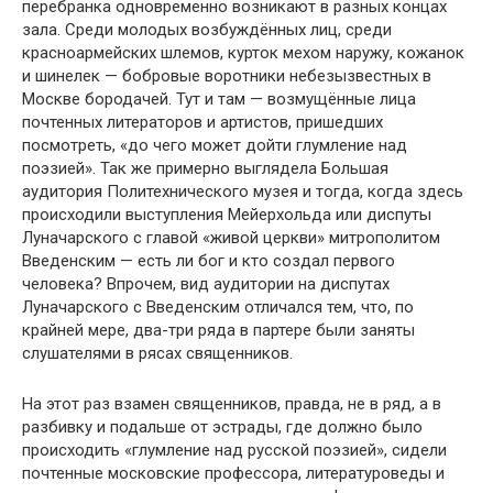
перебранка одновременно возникают в разных концах
зала. Среди молодых возбуждённых лиц, среди
красноармейских шлемов, курток мехом наружу, кожанок
и шинелек — бобровые воротники небезызвестных в
Москве бородачей. Тут и там — возмущённые лица
почтенных литераторов и артистов, пришедших
посмотреть, «до чего может дойти глумление над
поэзией». Так же примерно выглядела Большая
аудитория Политехнического музея и тогда, когда здесь
происходили выступления Мейерхольда или диспуты
Луначарского с главой «живой церкви» митрополитом
Введенским — есть ли бог и кто создал первого
человека? Впрочем, вид аудитории на диспутах
Луначарского с Введенским отличался тем, что, по
крайней мере, два-три ряда в партере были заняты
слушателями в рясах священников.
На этот раз взамен священников, правда, не в ряд, а в
разбивку и подальше от эстрады, где должно было
происходить «глумление над русской поэзией», сидели
почтенные московские профессора, литературоведы и