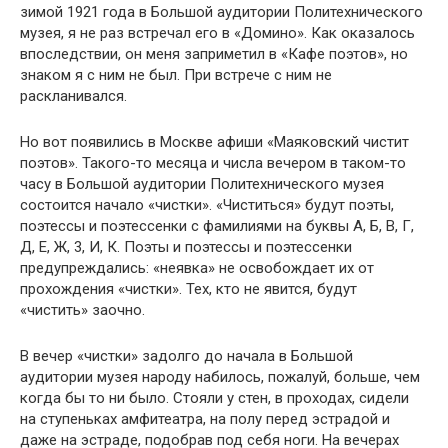
зимой 1921 года в Большой аудитории Политехнического
музея, я не раз встречал его в «Домино». Как оказалось
впоследствии, он меня заприметил в «Кафе поэтов», но
знаком я с ним не был. При встрече с ним не
раскланивался.
Но вот появились в Москве афиши «Маяковский чистит
поэтов». Такого-то месяца и числа вечером в таком-то
часу в Большой аудитории Политехнического музея
состоится начало «чистки». «Чиститься» будут поэты,
поэтессы и поэтессенки с фамилиями на буквы А, Б, В, Г,
Д, Е, Ж, 3, И, К. Поэты и поэтессы и поэтессенки
предупреждались: «неявка» не освобождает их от
прохождения «чистки». Тех, кто не явится, будут
«чистить» заочно.
В вечер «чистки» задолго до начала в Большой
аудитории музея народу набилось, пожалуй, больше, чем
когда бы то ни было. Стояли у стен, в проходах, сидели
на ступеньках амфитеатра, на полу перед эстрадой и
даже на эстраде, подобрав под себя ноги. На вечерах