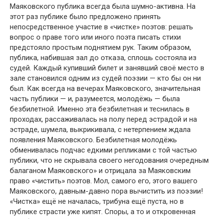
Маяковского публика всегда была шумно-активна. На
этот раз публике было предложено принять
непосредственное участие в «чистке» поэтов: решать
вопрос о праве того или иного поэта писать стихи
предстояло простым поднятием рук. Таким образом,
публика, набившая зал до отказа, сплошь состояла из
судей. Каждый купивший билет и занявший своё место в
зале становился одним из судей поэзии — кто бы он ни
был. Как всегда на вечерах Маяковского, значительная
часть публики — и, разумеется, молодёжь — была
безбилетной. Именно эта безбилетная и теснилась в
проходах, рассаживалась на полу перед эстрадой и на
эстраде, шумела, выкрикивала, с нетерпением ждала
появления Маяковского. Безбилетная молодёжь
обменивалась подчас едкими репликами с той частью
публики, что не скрывала своего негодования очередным
балаганом Маяковского» и отрицала за Маяковским
право «чистить» поэтов. Мол, самого его, этого вашего
Маяковского, давным-давно пора вычистить из поэзии!
«Чистка» ещё не началась, трибуна ещё пуста, но в
публике страсти уже кипят. Споры, а то и откровенная