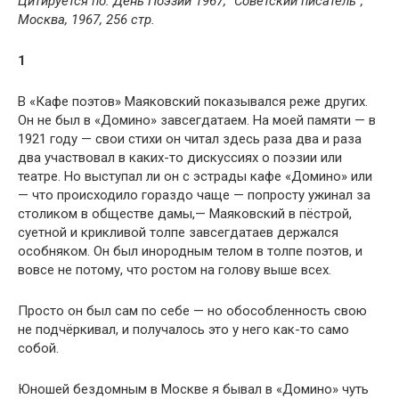
Цитируется по: День Поэзии 1967, “Советский писатель”,
Москва, 1967, 256 стр.
1
В «Кафе поэтов» Маяковский показывался реже других.
Он не был в «Домино» завсегдатаем. На моей памяти — в
1921 году — свои стихи он читал здесь раза два и раза
два участвовал в каких-то дискуссиях о поэзии или
театре. Но выступал ли он с эстрады кафе «Домино» или
— что происходило гораздо чаще — попросту ужинал за
столиком в обществе дамы,— Маяковский в пёстрой,
суетной и крикливой толпе завсегдатаев держался
особняком. Он был инородным телом в толпе поэтов, и
вовсе не потому, что ростом на голову выше всех.
Просто он был сам по себе — но обособленность свою
не подчёркивал, и получалось это у него как-то само
собой.
Юношей бездомным в Москве я бывал в «Домино» чуть