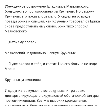
Убеждённое остроумием Владимира Маяковского,
большинство проголосовало за Кручёных. Но самому
Кручёных это показалось мало. Я сидел на эстраде
позади Брика и слышал, как Кручёных требовал от Брика
снова предоставить ему слово. Брик тихо спросил
Маяковского:
— Дать ему слово?
Маяковский недовольно шепнул Кручёных:
— Я уже сказал о тебе, и хватит. Ничего больше не надо.
Молчи.
Кручёных угомонился.
И вдруг из-за кулис на эстраду вышли три резко
дисгармонирующие с окружающей обстановкой фигуры
поэтов-ничевоков. Все — в высоких крахмальных
воротничках, с белыми накрахмаленными манишками, в