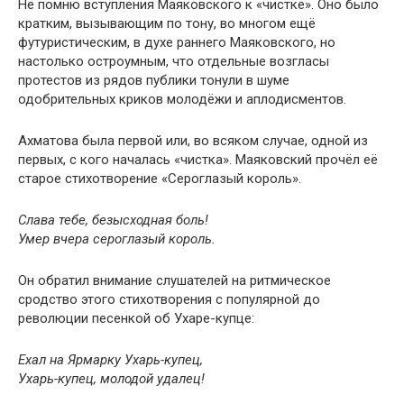
Не помню вступления Маяковского к «чистке». Оно было
кратким, вызывающим по тону, во многом ещё
футуристическим, в духе раннего Маяковского, но
настолько остроумным, что отдельные возгласы
протестов из рядов публики тонули в шуме
одобрительных криков молодёжи и аплодисментов.
Ахматова была первой или, во всяком случае, одной из
первых, с кого началась «чистка». Маяковский прочёл её
старое стихотворение «Сероглазый король».
Слава тебе, безысходная боль!
Умер вчера сероглазый король.
Он обратил внимание слушателей на ритмическое
сродство этого стихотворения с популярной до
революции песенкой об Ухаре-купце:
Ехал на Ярмарку Ухарь-купец,
Ухарь-купец, молодой удалец!