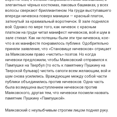
элегантных чёрных костюмах, лаковых башмаках, у всех
волосы сверкают бриллиантином. На груди выступавшего
впереди ничевока поверх манишки — красный платок,
заткнутый за крахмальный воротничок. В зале поднялся
вой. Однако по мере того, как ничевок с красным
платком на груди читал манифест ничевоков, вой и шум в
зале стихал. Как ни потешны были эти три ничевока, кое-
что в их манифесте понравилось публике. Одобрительно
приняли заявление, что «Становище ничевоков» отрицает
за Маяковским право «чистить» поэтов. Но когда
ничевоки предложили, чтобы Маяковский отправился к
Пампушке на Твербул (то есть к памятнику Пушкину на
Тверской бульвар) чистить сапоги всем желающим, вой и
шум снова усилились. Враждующие между собой части
публики объединились против ничевоков. Одна часть
была возмущена выступлением ничевоков против
Маяковского, другая тем, что ничевоки посмели назвать
памятник Пушкину «Пампушкой».
Маяковский с неулыбчивым строгим лицом поднял руку.