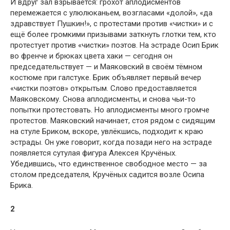
И вдруг зал взрывается: грохот аплодисментов
перемежается с улюлюканьем, возгласами «долой», «да
здравствует Пушкин!», с протестами против «чистки» и с
ещё более громкими призывами заткнуть глотки тем, кто
протестует против «чистки» поэтов. На эстраде Осип Брик
во френче и брюках цвета хаки — сегодня он
председательствует — и Маяковский в своём тёмном
костюме при галстуке. Брик объявляет первый вечер
«чистки поэтов» открытым. Слово предоставляется
Маяковскому. Снова аплодисменты, и снова чьи-то
попытки протестовать. Но аплодисменты много громче
протестов. Маяковский начинает, стоя рядом с сидящим
на стуле Бриком, вскоре, увлёкшись, подходит к краю
эстрады. Он уже говорит, когда позади него на эстраде
появляется сутулая фигура Алексея Кручёных.
Убедившись, что единственное свободное место — за
столом председателя, Кручёных садится возле Осипа
Брика.
2