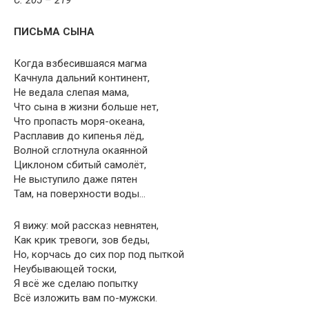
С. 205 – 219
ПИСЬМА СЫНА
Когда взбесившаяся магма
Качнула дальний континент,
Не ведала слепая мама,
Что сына в жизни больше нет,
Что пропасть моря-океана,
Расплавив до кипенья лёд,
Волной сглотнула окаянной
Циклоном сбитый самолёт,
Не выступило даже пятен
Там, на поверхности воды…
Я вижу: мой рассказ невнятен,
Как крик тревоги, зов беды,
Но, корчась до сих пор под пыткой
Неубывающей тоски,
Я всё же сделаю попытку
Всё изложить вам по-мужски.