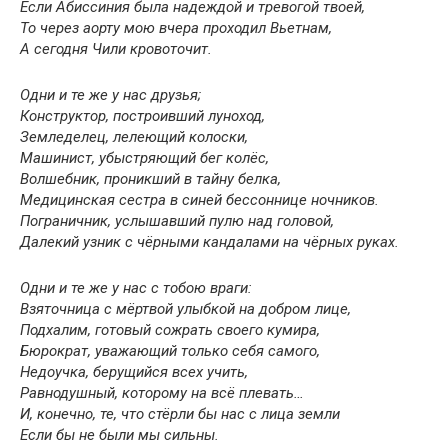
Если Абиссиния была надеждой и тревогой твоей,
То через аорту мою вчера проходил Вьетнам,
А сегодня Чили кровоточит.
Одни и те же у нас друзья;
Конструктор, построивший луноход,
Земледелец, лелеющий колоски,
Машинист, убыстряющий бег колёс,
Волшебник, проникший в тайну белка,
Медицинская сестра в синей бессоннице ночников.
Пограничник, услышавший пулю над головой,
Далекий узник с чёрными кандалами на чёрных руках.
Одни и те же у нас с тобою враги:
Взяточница с мёртвой улыбкой на добром лице,
Подхалим, готовый сожрать своего кумира,
Бюрократ, уважающий только себя самого,
Недоучка, берущийся всех учить,
Равнодушный, которому на всё плевать…
И, конечно, те, что стёрли бы нас с лица земли
Если бы не были мы сильны.