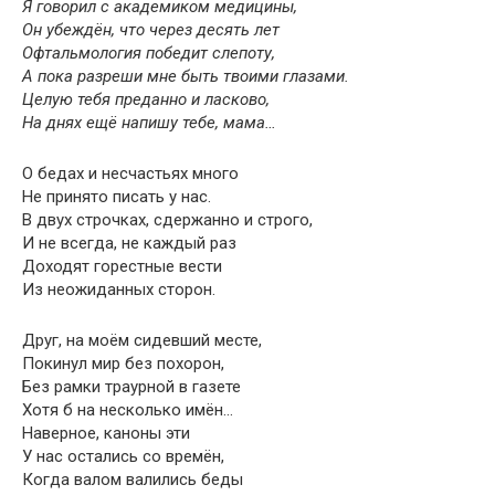
Я говорил с академиком медицины,
Он убеждён, что через десять лет
Офтальмология победит слепоту,
А пока разреши мне быть твоими глазами.
Целую тебя преданно и ласково,
На днях ещё напишу тебе, мама…
О бедах и несчастьях много
Не принято писать у нас.
В двух строчках, сдержанно и строго,
И не всегда, не каждый раз
Доходят горестные вести
Из неожиданных сторон.
Друг, на моём сидевший месте,
Покинул мир без похорон,
Без рамки траурной в газете
Хотя б на несколько имён…
Наверное, каноны эти
У нас остались со времён,
Когда валом валились беды