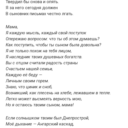
Твердил бы снова и опять.
Я за него сегодня должен
В сыновних письмах честно лгать.
Мама,
Я каждую мысль, каждый свой поступок
Опережаю вопросом: что ты об этом думаешь?
Как поступить, чтобы ты сыном была довольна?
Я не только похож на тебя лицом,
Я наследник твоих душевных богатств.
Вы с отцом считали радость страны
Счастьем нашей семьи,
Каждую её беду —
Личным своим горем.
Знаю, что циник и сноб,
Возникший, как плесень на хлебе, лежавшем в тепле.
Легко может высмеять верность мою,
Но я остаюсь твоим сыном, мама!
Если солнышком твоим был Днепрострой,
Моё дыхание — Ангарский каскад,