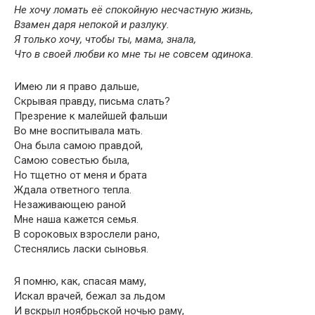
Не хочу ломать её спокойную несчастную жизнь,
Взамен даря непокой и разлуку.
Я только хочу, чтобы ты, мама, знала,
Что в своей любви ко мне ты не совсем одинока.
Имею ли я право дальше,
Скрывая правду, письма слать?
Презрение к малейшей фальши
Во мне воспитывала мать.
Она была самою правдой,
Самою совестью была,
Но тщетно от меня и брата
Ждала ответного тепла.
Незаживающею раной
Мне наша кажется семья.
В сороковых взрослели рано,
Стеснялись ласки сыновья.
Я помню, как, спасая маму,
Искал врачей, бежал за льдом
И вскрыл ноябрьской ночью раму,