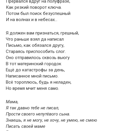
Прервался вдруг на полуфразе,
Как резкий поворот ключа.
Потом был поиск безуспешный
И на волнах и в небесах…
Я должен вам признаться, грешный,
Что раньше взял да написал
Письмо, как обязался другу,
Стараясь приспособить слог.
Оно отправилось сквозь вьюгу
В тот материнский городок
Ещё до катастрофы за день,
Написанное мной письмо.
Всё тороплюсь, будь я неладен,
Но время мчит меня само.
Мама,
Я так давно тебе не писал,
Прости своего непутёвого сына.
Знаешь, я не могу, не хочу, не умею, не смею
Писать своей маме