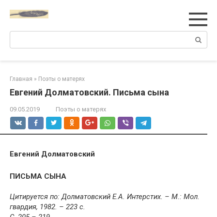
Перейти
к
контенту
Поиск:
Главная
»
Поэты о матерях
Евгений Долматовский. Письма сына
09.05.2019
Поэты о матерях
Евгений Долматовский
ПИСЬМА СЫНА
Цитируется по: Долматовский Е.А. Интерстих. – М.: Мол.
гвардия, 1982. – 223 с.