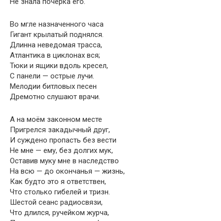
Не знала почерка его.
Во мгле назначенного часа
Гигант крылатый поднялся.
Длинна неведомая трасса,
Атлантика в циклонах вся;
Тюки и ящики вдоль кресел,
С панели — острые лучи.
Мелодии битловых песен
Дремотно слушают врачи.
А на моём законном месте
Пригрелся закадычный друг,
И суждено пропасть без вести
Не мне — ему, без долгих мук,
Оставив муку мне в наследство
На всю — до окончанья — жизнь,
Как будто это я ответствен,
Что столько гибелей и тризн.
Шестой сеанс радиосвязи,
Что длился, ручейком журча,