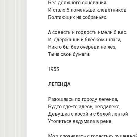
Без должного основанья
И стало б поменьше клеветников,
Болтающих на собраньях.
А совесть и гордость имели б вес.
И, сдержанный блеском шпаги,
Никто бы без очереди не лез,
Тыча свои бумаги.
1955
ЛЕГЕНДА
Разошлась по городу легенда,
Будто где-то здесь, невдалеке,
Девушка с косой и с белой лентой
Утопиться вздумала в реке.
Мол, спозналась с горестью душевной