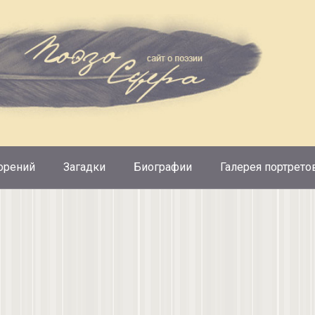
орений
Загадки
Биографии
Галерея портрето