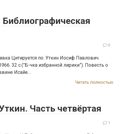
. Библиографическая
0
авка Цитируется по: Уткин Иосиф Павлович.
1966. 32 с.(”Б-чка избранной лирики”). Повесть о
аввине Исайе…
Читать полностью
Уткин. Часть четвёртая
1