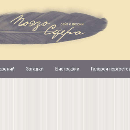
орений
Загадки
Биографии
Галерея портрето