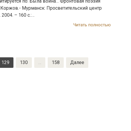
итируется по: Была война… Фронтовая поэзия
Д. Коржов.- Мурманск: Просветительский центр
004. – 160 с.:…
Читать полностью
129
130
…
158
Далее