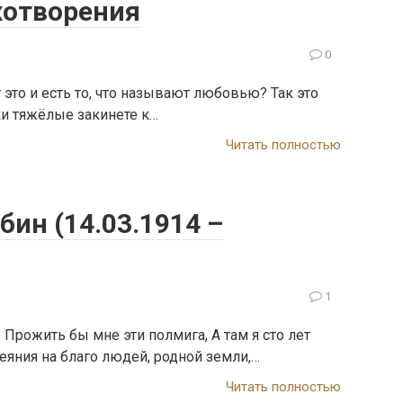
хотворения
0
 это и есть то, что называют любовью? Так это
уки тяжёлые закинете к…
Читать полностью
ин (14.03.1914 –
1
 Прожить бы мне эти полмига, A там я сто лет
яния на блaго людей, родной земли,…
Читать полностью