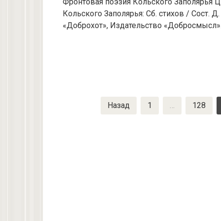
Фронтовая поэзия Кольского Заполярья Ц
Кольского Заполярья: Сб. стихов / Сост. 
«Доброхот», Издательство «Добросмысл». 2
Пагинация
Назад
1
…
128
записей