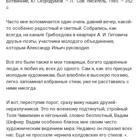
Ботвинник, Ю. Скородумов. – Л.: Сов. писатель, 1985. – 352
с.
Часто мне вспоминается один очень давний вечер, какой-
то особенно радостный и светлый. Собрались, как
всегда, на канале Грибоедова в квартире А. И. Гитовича
друзья-поэты, участники молодого объединения,
которым Александр Ильич руководил.
Всё это были также и мои товарищи, богато одарённые
люди, я любил их, всех до одного. Сам я, как это присуще
молодым художникам, был влюблён в высокую поэзию,
легко запоминал избранные стихи, уже не расставаясь с
ними никогда.
И вот, переступив порог, сразу вижу наших друзей-
неразлучников. Это по-военному подтянутый, стройный
Толя Чивилихин и лёгонький, словно бесплотный, Вадим
Шефнер. Вадим особенно близок мне своим чисто
художническим видением мира. Недавно он поразил всех
нас. Ещё не просохли чернила колдовских его стихов: «..