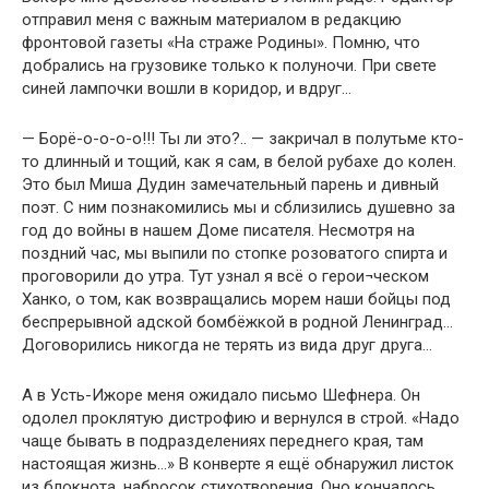
отправил меня с важным материалом в редакцию
фронтовой газеты «На страже Родины». Помню, что
добрались на грузовике только к полуночи. При свете
синей лампочки вошли в коридор, и вдруг…
— Борё-о-о-о-о!!! Ты ли это?.. — закричал в полутьме кто-
то длинный и тощий, как я сам, в белой рубахе до колен.
Это был Миша Дудин замечательный парень и дивный
поэт. С ним познакомились мы и сблизились душевно за
год до войны в нашем Доме писателя. Несмотря на
поздний час, мы выпили по стопке розоватого спирта и
проговорили до утра. Тут узнал я всё о герои¬ческом
Ханко, о том, как возвращались морем наши бойцы под
беспрерывной адской бомбёжкой в родной Ленинград…
Договорились никогда не терять из вида друг друга…
А в Усть-Ижоре меня ожидало письмо Шефнера. Он
одолел проклятую дистрофию и вернулся в строй. «Надо
чаще бывать в подразделениях переднего края, там
настоящая жизнь…» В конверте я ещё обнаружил листок
из блокнота, набросок стихотворения. Оно кончалось