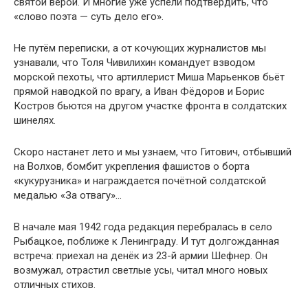
святой верой. И многие уже успели подтвердить, что
«слово поэта — суть дело его».
Не путём переписки, а от кочующих журналистов мы
узнавали, что Толя Чивилихин командует взводом
морской пехоты, что артиллерист Миша Марьенков бьёт
прямой наводкой по врагу, а Иван Фёдоров и Борис
Костров бьются на другом участке фронта в солдатских
шинелях.
Скоро настанет лето и мы узнаем, что Гитович, отбывший
на Волхов, бомбит укрепления фашистов о борта
«кукурузника» и награждается почётной солдатской
медалью «За отвагу»…
В начале мая 1942 года редакция перебралась в село
Рыбацкое, поближе к Ленинграду. И тут долгожданная
встреча: приехал на денёк из 23-й армии Шефнер. Он
возмужал, отрастил светлые усы, читал много новых
отличных стихов.