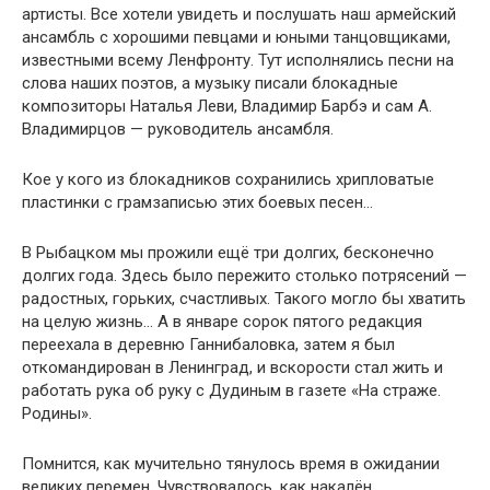
артисты. Все хотели увидеть и послушать наш армейский
ансамбль с хорошими певцами и юными танцовщиками,
известными всему Ленфронту. Тут исполнялись песни на
слова наших поэтов, а музыку писали блокадные
композиторы Наталья Леви, Владимир Барбэ и сам А.
Владимирцов — руководитель ансамбля.
Кое у кого из блокадников сохранились хрипловатые
пластинки с грамзаписью этих боевых песен…
В Рыбацком мы прожили ещё три долгих, бесконечно
долгих года. Здесь было пережито столько потрясений —
радостных, горьких, счастливых. Такого могло бы хватить
на целую жизнь… А в январе сорок пятого редакция
переехала в деревню Ганнибаловка, затем я был
откомандирован в Ленинград, и вскорости стал жить и
работать рука об руку с Дудиным в газете «На страже.
Родины».
Помнится, как мучительно тянулось время в ожидании
великих перемен. Чувствовалось, как накалён