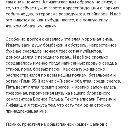
там они и ночуют. А пишут главным образом не стихи, а
то, что сейчас нужно газете: корреспонденции о горячих
событиях дня, о героизме разведчиков, снайперов. И всё
это пишется не как-нибудь наспех, а в полную силу,
языком образным, ярким.
Особенно долгой оказалась эта злая морозная зима.
Изматывали душу бомбёжки и обстрелы, непрестанное
буханье снарядов, ночная трескотня пулёметов,
доносящаяся с переднего края… И всё же сколько
создавалось именно тогда написанных кровью сердца
стихов, поэм, боевых песен. Как сразу же широко
распространился по всем нашим полкам, батальонам и
ротам «Гимн 55-й армии»: «Гневом объятая, среди снегов,
Пятьдесят пятая громит врагов…» Крепко запомнилась
тревожная, героическая музыка нашего блокадного
композитора Бориса Гольца. Текст написали Гитович и
Лифшиц, а я горжусь тем, что есть там одна строчка,
принадлежащая мне…
Помню, прикатил на обшарпанной «эмке» Саянов с