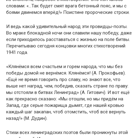
словами: «…Так будет смят врага бетонный пояс, и мы с
боями двинемся вперёд!» Поистине пророческие строки.
И ведь какой удивительный народ эти провидцы-поэты.
Во мраке блокадной ночи они славили нашу победу, даже
если приходилось расставаться с жизнью на поле битвы.
Перечитываю сегодня концовки многих стихотворений
1941 года.
«Клянёмся всем счастьем и горем народа, что мы без
победы домой не вернёмся. Клянёмся! (А. Прокофьев).
«Ещё не время говорить про славу, но знают все, что
выше нет наград, чем, победив, сказать стране по праву:
мы отстояли в битвах Ленинград» (А. Гитович). И вот ещё
как прекрасно сказано: «Мы отошли, но мы придём на
Запад, где серые пожарища дымят, где нашей кровью
каждый шаг закапан, чтоб отомстить, чтоб всё вернуть
назад!» (М. Дудин).
Стихи всех ленинградских поэтов были проникнуты этой