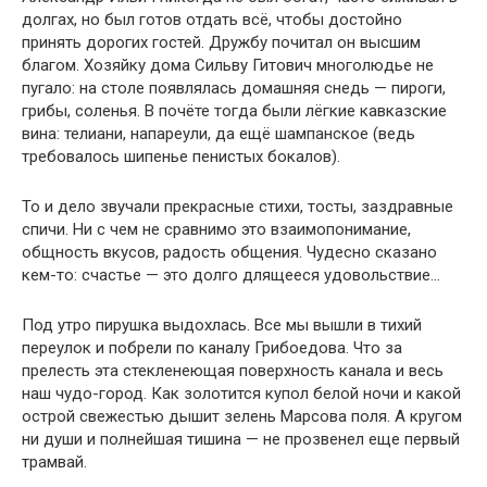
долгах, но был готов отдать всё, чтобы достойно
принять дорогих гостей. Дружбу почитал он высшим
благом. Хозяйку дома Сильву Гитович многолюдье не
пугало: на столе появлялась домашняя снедь — пироги,
грибы, соленья. В почёте тогда были лёгкие кавказские
вина: телиани, напареули, да ещё шампанское (ведь
требовалось шипенье пенистых бокалов).
То и дело звучали прекрасные стихи, тосты, заздравные
спичи. Ни с чем не сравнимо это взаимопонимание,
общность вкусов, радость общения. Чудесно сказано
кем-то: счастье — это долго длящееся удовольствие…
Под утро пирушка выдохлась. Все мы вышли в тихий
переулок и побрели по каналу Грибоедова. Что за
прелесть эта стекленеющая поверхность канала и весь
наш чудо-город. Как золотится купол белой ночи и какой
острой свежестью дышит зелень Марсова поля. А кругом
ни души и полнейшая тишина — не прозвенел еще первый
трамвай.