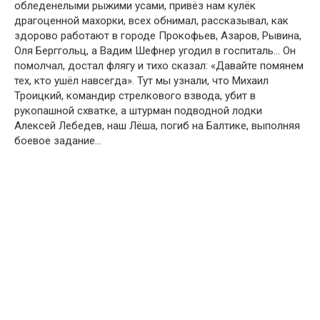
обледенелыми рыжими усами, привёз нам кулёк
драгоценной махорки, всех обнимал, рассказывал, как
здорово работают в городе Прокофьев, Азаров, Рывина,
Оля Берггольц, а Вадим Шефнер угодил в госпиталь… Он
помолчал, достал флягу и тихо сказал: «Давайте помянем
тех, кто ушёл навсегда». Тут мы узнали, что Михаил
Троицкий, командир стрелкового взвода, убит в
рукопашной схватке, а штурман подводной лодки
Алексей Лебедев, наш Лёша, погиб на Балтике, выполняя
боевое задание…