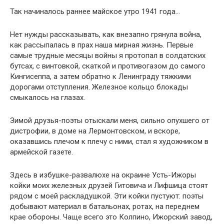
Так начиналось раннее майское утро 1941 года…
Нет нужды рассказывать, как внезапно грянула война,
как рассыпалась в прах наша мирная жизнь. Первые
самые трудные месяцы войны я протопал в солдатских
бутсах, с винтовкой, скаткой и противогазом до самого
Кингисеппа, а затем обратно к Ленинграду тяжкими
дорогами отступления. Железное кольцо блокады
смыкалось на глазах.
Зимой друзья-поэты отыскали меня, сильно опухшего от
дистрофии, в доме на Лермонтовском, и вскоре,
оказавшись плечом к плечу с ними, стал я художником в
армейской газете.
Здесь в избушке-развалюхе на окраине Усть-Ижоры
койки моих железных друзей Гитовича и Лифшица стоят
рядом с моей раскладушкой. Эти койки пустуют: поэты
добывают материал в батальонах, ротах, на переднем
крае обороны. Чаще всего это Колпино, Ижорский завод,