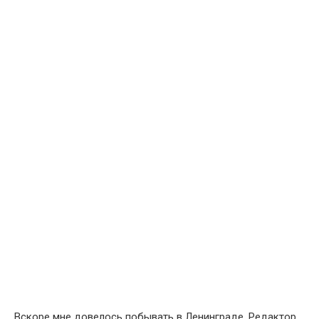
Вскоре мне довелось побывать в Ленинграде. Редактор