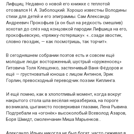
Лифщиц. Недавно о новой его книжке с теплотой
отозвался Н. А. Заболоцкий. Хорошо известны Володины
стихи для детей и его эпиграммы. Сам Александр
Андреевич Прокофьев (а он был на редкость смешлив)
хохотал до слёз над концовкой пародии Лифшица на его,
прокофьевскую, «пряжку-потеряшку»: «…сзади хвостик,
словно гвоздик, — как посмотришь, так торчит».
В сегодняшнем собрании поэтов есть и совсем ещё
молодые люди: восторженный, шустрый «оруженосец»
Гитовича Толя Клещенко, застенчивый Ваня Фёдоров и
ещё — грустноватый юноша с лицом Антиноя, Эрик
Горлин, превосходный переводчик поэзии Киплинга.
И ещё помню, как в хлопотливый момент, когда вокруг
накрытого стола шла весёлая неразбериха, на пороге
возникала, цыганисто посверкивая глазами, Лена Рывина.
Подгребали на «огонёк» высоколобый Всеволод Азаров,
Боря Шмидт, смоленчанин Миша Марьенков…
Александр Ильич никогда не был богат, часто сиживал в