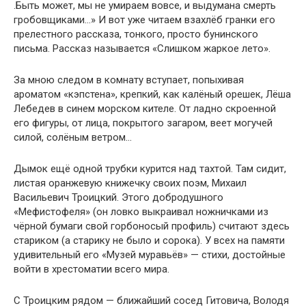
.Быть может, мы не умираем вовсе, и выдумана смерть
гробовщиками…» И вот уже читаем взахлёб гранки его
прелестного рассказа, тонкого, просто бунинского
письма. Рассказ называется «Слишком жаркое лето».
За мною следом в комнату вступает, попыхивая
ароматом «кэпстена», крепкий, как калёный орешек, Лёша
Лебедев в синем морском кителе. От ладно скроенной
его фигуры, от лица, покрытого загаром, веет могучей
силой, солёным ветром…
Дымок ещё одной трубки курится над тахтой. Там сидит,
листая оранжевую книжечку своих поэм, Михаил
Васильевич Троицкий. Этого добродушного
«Мефистофеля» (он ловко выкраивал ножничками из
чёрной бумаги свой горбоносый профиль) считают здесь
стариком (а старику не было и сорока). У всех на памяти
удивительный его «Музей муравьёв» — стихи, достойные
войти в хрестоматии всего мира.
С Троицким рядом — ближайший сосед Гитовича, Володя