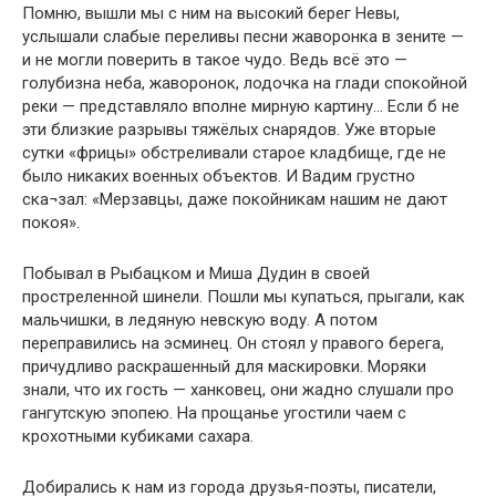
Помню, вышли мы с ним на высокий берег Невы,
услышали слабые переливы песни жаворонка в зените —
и не могли поверить в такое чудо. Ведь всё это —
голубизна неба, жаворонок, лодочка на глади спокойной
реки — представляло вполне мирную картину… Если б не
эти близкие разрывы тяжёлых снарядов. Уже вторые
сутки «фрицы» обстреливали старое кладбище, где не
было никаких военных объектов. И Вадим грустно
ска¬зал: «Мерзавцы, даже покойникам нашим не дают
покоя».
Побывал в Рыбацком и Миша Дудин в своей
простреленной шинели. Пошли мы купаться, прыгали, как
мальчишки, в ледяную невскую воду. А потом
переправились на эсминец. Он стоял у правого берега,
причудливо раскрашенный для маскировки. Моряки
знали, что их гость — ханковец, они жадно слушали про
гангутскую эпопею. На прощанье угостили чаем с
крохотными кубиками сахара.
Добирались к нам из города друзья-поэты, писатели,