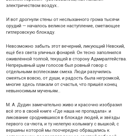
электричеством воздух…
И вот дрогнули стены от неслыханного грома тысячи
орудий — началось великое наступление, сметающее
гитлеровскую блокаду.
Невозможно забыть этот вечерний, ликующий Невский,
ещё без света уличных фонарей. Он тесно заполнился
оживлённой толпой, текущей в сторону Адмиралтейства.
Непрерывный шум голосов был ровный говор с
отдельными всплесками смеха. Люди разучились
смеяться вовсю, от души, и радость была негромкой,
многие здесь плакали от счастья, что пришёл конец
невыносимым мученьям…
М. А. Дудин замечательно живо и красочно изобразил
всё это в своей книге «Где наша не пропадала»: и
ликование сроднившихся в блокаде людей, и звёзды
первого са¬люта, и ту нелепую колымагу с вышкой, с
вершины которой мы поочередно обращались к