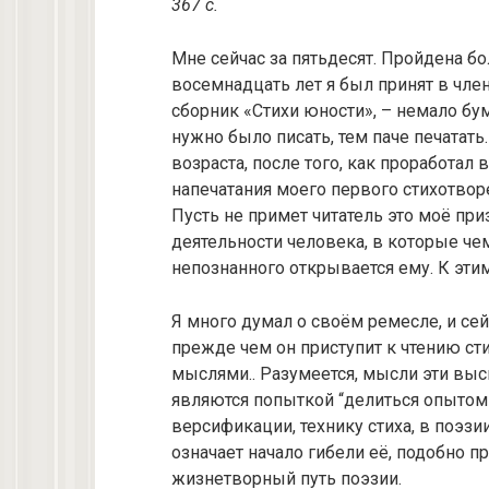
367 с.
Мне сейчас за пятьдесят. Пройдена бол
восемнадцать лет я был принят в чл
сборник «Стихи юности», – немало бума
нужно было писать, тем паче печатать
возраста, после того, как проработал
напечатания моего первого стихотворе
Пусть не примет читатель это моё при
деятельности человека, в которые че
непознанного открывается ему. К эти
Я много думал о своём ремесле, и сей
прежде чем он приступит к чтению ст
мыслями.. Разумеется, мысли эти вы
являются попыткой “делитьcя опытом”
версификации, технику стиха, в поэзи
означает начало гибели её, подобно 
жизнетворный путь поэзии.