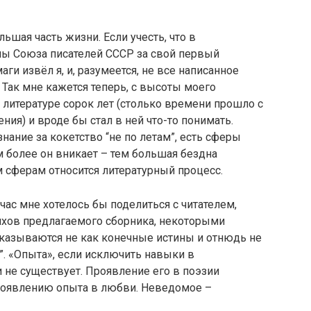
ьшая часть жизни. Если учесть, что в
ены Союза писателей СССР за свой первый
ги извёл я, и, разумеется, не все написанное
. Так мне кажется теперь, с высоты моего
 в литературе сорок лет (столько времени прошло с
ния) и вроде бы стал в ней что-то понимать.
знание за кокетство “не по летам”, есть сферы
м более он вникает – тем большая бездна
м сферам относится литературный процесс.
час мне хотелось бы поделиться с читателем,
ихов предлагаемого сборника, некоторыми
сказываются не как конечные истины и отнюдь не
. «Опыта», если исключить навыки в
и не существует. Проявление его в поэзии
проявлению опыта в любви. Неведомое –