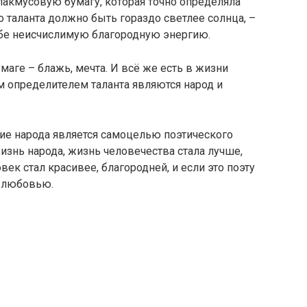
лакмусовую бумагу, которая точно определяла
во таланта должно быть гораздо светлее солнца, –
себе неисчислимую благородную энергию.
маге – блажь, мечта. И всё же есть в жизни
м определителем таланта являются народ и
ие народа является самоцелью поэтического
 жизнь народа, жизнь человечества стала лучше,
век стал красивее, благородней, и если это поэту
и любовью.