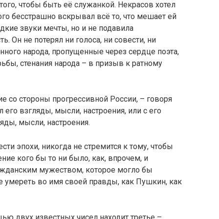
того, чтобы быть её служанкой. Некрасов хотел
ого бесстрашно вскрывал всё то, что мешает ей
дкие звуки мечты, но и не подавила
 Он не потерял ни голоса, ни совести, ни
нного народа, пропущенные через сердце поэта,
ьбы, стенания народа – в призыв к ратному
е со стороны прогрессивной России, – говоря
 его взгляды, мысли, настроения, или с его
яды, мысли, настроения.
ти эпохи, никогда не стремится к тому, чтобы
ие кого бы то ни было, как, впрочем, и
ажданским мужеством, которое могло бы
же умереть во имя своей правды, как Пушкин, как
ью двух известных чисел находит третье –