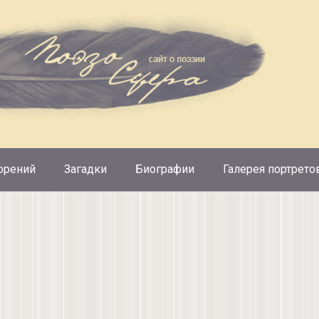
орений
Загадки
Биографии
Галерея портрето