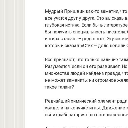
Мудрый Пришвин как-то замeтил, что в
все учатся друг у друга. Это высказ
глубокая истина. Если бы в литератур
бы получить специальность писателя.
истина: «талант – редкость». Эту ист
который сказал: «Стих – дело невелик
Все признают, что только наличие тал
Разумеется, если он его развивает. Н
множества людей найдена правда, что 
не может заменить: ни огромное желан
такое талант?
Редчайший химический элемент радий
увидели на кончике иглы. Движение 
своих лабораториях, но есть ли челов