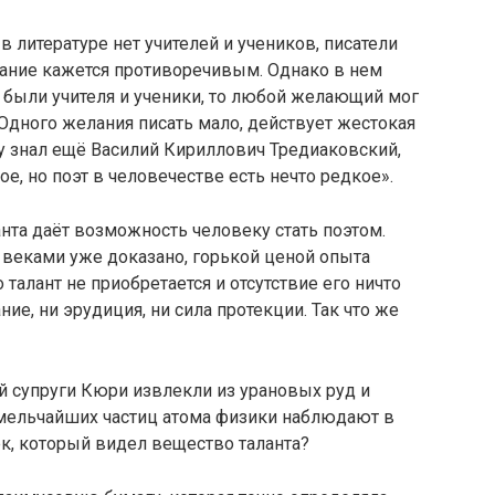
 литературе нет учителей и учеников, писатели
ывание кажется противоречивым. Однако в нем
е были учителя и ученики, то любой желающий мог
 Одного желания писать мало, действует жестокая
ину знал ещё Василий Кириллович Тредиаковский,
ое, но поэт в человечестве есть нечто редкое».
анта даёт возможность человеку стать поэтом.
о веками уже доказано, горькой ценой опыта
талант не приобретается и отсутствие его ничто
ие, ни эрудиция, ни сила протекции. Так что же
 супруги Кюри извлекли из урановых руд и
мельчайших частиц атома физики наблюдают в
ек, который видел вещество таланта?