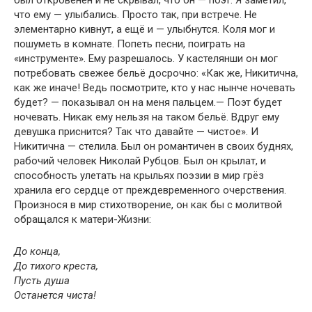
был откровенен и не скрывал, что он — поэт. Я заметил,
что ему — улыбались. Просто так, при встрече. Не
элементарно кивнут, а ещё и — улыбнутся. Коля мог и
пошуметь в комнате. Попеть песни, поиграть на
«инструменте». Ему разрешалось. У кастелянши он мог
потребовать свежее бельё досрочно: «Как же, Никитична,
как же иначе! Ведь посмотрите, кто у нас нынче ночевать
будет? — показывал он на меня пальцем.— Поэт будет
ночевать. Никак ему нельзя на таком бельё. Вдруг ему
девушка приснится? Так что давайте — чистое». И
Никитична — стелила. Был он романтичен в своих буднях,
рабочий человек Николай Рубцов. Был он крылат, и
способность улетать на крыльях поэзии в мир грёз
хранила его сердце от преждевременного очерствения.
Произнося в мир стихотворение, он как бы с молитвой
обращался к матери-Жизни:
До конца,
До тихого креста,
Пусть душа
Останется чиста!