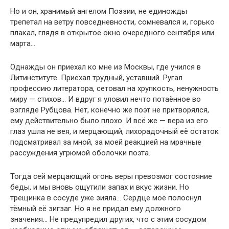
Но и он, хранимый ангелом Поэзии, не единожды
трепетал на ветру повседневности, сомневался и, горько
плакал, глядя в открытое окно очередного сентября или
марта…
Однажды он приехал ко мне из Москвы, где учился в
Литинституте. Приехал трудный, уставший. Ругал
профессию литератора, сетовал на хрупкость, ненужность
миру — стихов… И вдруг я уловил нечто потаённое во
взгляде Рубцова. Нет, конечно же поэт не притворялся,
ему действительно было плохо. И всё же — вера из его
глаз ушла не вея, и мерцающий, лихорадочный её остаток
подсматривал за мной, за моей реакцией на мрачные
рассуждения угрюмой оболочки поэта.
Тогда сей мерцающий огонь веры превозмог состояние
беды, и мы вновь ощутили запах и вкус жизни. Но
трещинка в сосуде уже зияла… Сердце моё полоснул
тёмный её зигзаг. Но я не придал ему должного
значения… Не предупредил других, что с этим сосудом