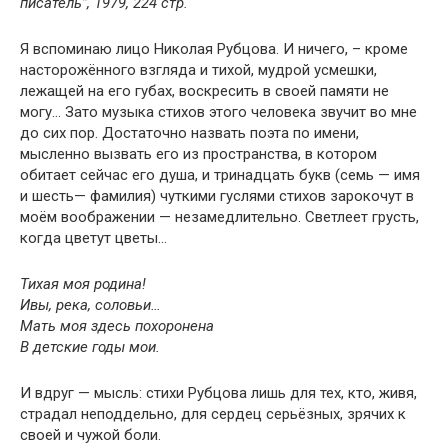
писатель”, 1979, 224 стр.
Я вспоминаю лицо Николая Рубцова. И ничего, – кроме
насторожённого взгляда и тихой, мудрой усмешки,
лежащей на его губах, воскресить в своей памяти не
могу… Зато музыка стихов этого человека звучит во мне
до сих пор. Достаточно назвать поэта по имени,
мысленно вызвать его из пространства, в котором
обитает сейчас его душа, и тринадцать букв (семь — имя
и шесть— фамилия) чуткими гуслями стихов зарокочут в
моём воображении — незамедлительно. Светлеет грусть,
когда цветут цветы…
Тихая моя родина!
Ивы, река, соловьи…
Мать моя здесь похоронена
В детские годы мои.
И вдруг — мысль: стихи Рубцова лишь для тех, кто, живя,
страдал неподдельно, для сердец серьёзных, зрячих к
своей и чужой боли.