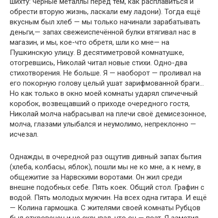
шихту: чёрные металлы перед тем, как расплавиться и
обрести вторую жизнь, ласкали ему ладони). Тогда ещё
вкусным был хлеб — мы только начинали зарабатывать
деньги,— запах свежеиспечённой булки втягивал нас в
магазин, и мы, кое-что обретя, шли ко мне— на
Пушкинскую улицу. В десятиметровой комнатушке,
отогревшись, Николай читал новые стихи. Одно-два
стихотворения. Не больше. Я — наоборот — проливал на
его покорную голову целый ушат зарифмованной браги…
Но как только в окно моей комнаты ударял спичечный
коробок, возвещавший о приходе очередного гостя,
Николай молча набрасывал на плечи своё демисезонное,
молча, глазами улыбался и неумолимо, непреклонно —
исчезал.
Однажды, в очередной раз ощутив дивный запах бытия
(хлеба, колбасы, яблок), пошли мы не ко мне, а к нему, в
общежитие за Нарвскими воротами. Он жил среди
внешне подобных себе. Пять коек. Общий стол. Графин с
водой. Пять молодых мужчин. На всех одна гитара. И ещё
— Колина гармошка. С жителями своей комнаты Рубцов