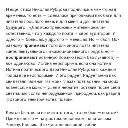
И ещё: стихи Николая Рубцова поднялись в чём-то над
временем, то есть — сделались пригодными как бы и для
читателя прошлого века, и для меня, и для читателя
будущего… «Для всех тревожных жителей земли».
Естественно, что у каждого поэта — своя аудитория. У
одного — большая, у другого — меньшая. Но — своя. По-
разному
принимают
того или иного поэта читатели
«интеллектуального» и «эмоционального» рядов, но —
воспринимают
истинную поэзию (если без лукавого) —
всё одинаково. Истина неоспорима, если она истина.
Истина поэтического дара Николая Рубцова с каждым
годом всё неоспоримей. И это радует. Радует меня как
свидетеля явления. На моих глазах поэт возник, на моих
вознёсся, на моих — ушёл в небытие, оставив после себя
светящийся след непридуманной, природной, как разряд
грозового электричества, поэзии…
Кем он был, если не считать того, что он был — поэтом?
Прежде всего — патриотом, человеком, почитавшим
Родину, Россию. Это чувство высокой любви