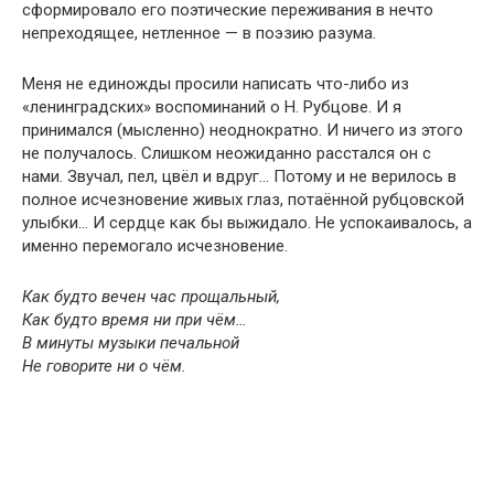
сформировало его поэтические переживания в нечто
непреходящее, нетленное — в поэзию разума.
Меня не единожды просили написать что-либо из
«ленинградских» воспоминаний о Н. Рубцове. И я
принимался (мысленно) неоднократно. И ничего из этого
не получалось. Слишком неожиданно расстался он с
нами. Звучал, пел, цвёл и вдруг… Потому и не верилось в
полное исчезновение живых глаз, потаённой рубцовской
улыбки… И сердце как бы выжидало. Не успокаивалось, а
именно перемогало исчезновение.
Как будто вечен час прощальный,
Как будто время ни при чём…
В минуты музыки печальной
Не говорите ни о чём.