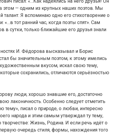
ович писал: «…Как надеялись на него друзья! Он
 в этом — одним из крупных наших поэтов. Мы
й талант. Я вспоминаю одно его стихотворение о
 «…в тот ранний час, когда поэты спят». Сам
в в сутки, только ближайшие его друзья знали
ностях И. Фёдорова высказывал и Борис
 стал бы значительным поэтом, к этому имелись
 художественным вкусом, искал свою тему,
, которые сохранились, отличаются серьёзностью
орову люди, хорошо знавшие его, достаточно
вою лаконичность. Особенно следует отметить
ю тему», писал о природе, о любви, интересно
его народа и этим самым утверждал ту тему,
о творчестве: Жизнь, Родина. И если речь идёт о
в первую очередь стиля, формы, нахождения того