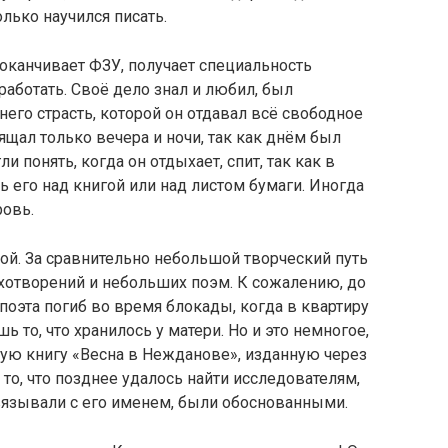
олько научился писать.
 оканчивает ФЗУ, получает специальность
работать. Своё дело знал и любил, был
его страсть, которой он отдавал всё свободное
вящал только вечера и ночи, так как днём был
и понять, когда он отдыхает, спит, так как в
 его над книгой или над листом бумаги. Иногда
ровь.
ой. За сравнительно небольшой творческий путь
хотворений и небольших поэм. К сожалению, до
поэта погиб во время блокады, когда в квартиру
 то, что хранилось у матери. Но и это немногое,
ную книгу «Весна в Нежданове», изданную через
 то, что позднее удалось найти исследователям,
вязывали с его именем, были обоснованными.