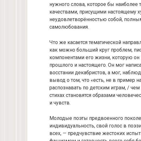
нужного слова, которое бы наиболее 
качествами, присущими настоящему 
неудовлетворённостью собой, полным
самолюбования.
Что же касается тематической направле
как можно больший круг проблем, писа
компонентами его жизни, которую он н
прошлого и настоящего. Он мог написа
восстании декабристов, а мог, наблюд
вывод о том, что «есть, не в пример н
распознавать по детским играм, / чем
стихах становятся образами человеч
и чувств.
Молодые поэты предвоенного поколен
индивидуальность, свой голос в поэзии
всех, — предчувствие жестоких испыт
фашизмом и готовность всего себя без