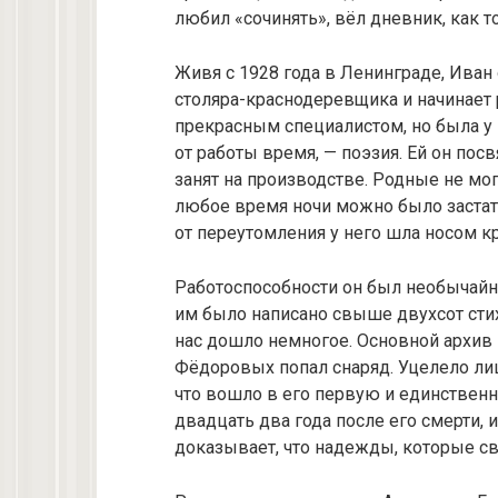
любил «сочинять», вёл дневник, как т
Живя с 1928 года в Ленинграде, Иван
столяра-краснодеревщика и начинает 
прекрасным специалистом, но была у н
от работы время, — поэзия. Ей он пос
занят на производстве. Родные не могл
любое время ночи можно было застать
от переутомления у него шла носом к
Работоспособности он был необычайн
им было написано свыше двухсот сти
нас дошло немногое. Основной архив 
Фёдоровых попал снаряд. Уцелело лишь
что вошло в его первую и единствен
двадцать два года после его смерти, и
доказывает, что надежды, которые с