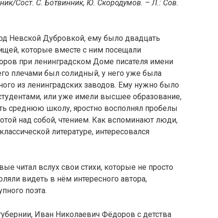
ик/Сост. С. Ботвинник, Ю. Скородумов. – Л.: Сов.
 под Невской Дубровкой, ему было двадцать
ищей, которые вместе с ним посещали
оров при ленинградском Доме писателя имени
го плечами был солидный, у него уже была
дного из ленинградских заводов. Ему нужно было
 студентами, или уже имели высшее образование,
ть среднюю школу, яростно восполнял пробелы
отой над собой, чтением. Как вспоминают люди,
классической литературе, интересовался
рвые читал вслух свои стихи, которые не просто
ляли видеть в нём интересного автора,
пного поэта.
убернии, Иван Николаевич Фёдоров с детства