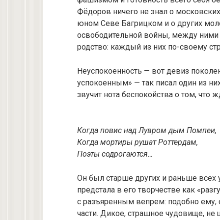
Фёдоров ничего не знал о московских
юном Севе Багрицком и о других моло
освободительной войны, между ними 
родство: каждый из них по-своему стр
Неуспокоенность — вот девиз поколе
успокоенным» — так писал один из ни
звучит нота беспокойства о том, что ж
Когда повис над Лувром дым Помпеи,
Когда мортиры рушат Роттердам,
Поэты содрогаются…
Он был старше других и раньше всех у
предстала в его творчестве как «разгу
с разъяренным вепрем: подобно ему, о
части. Дикое, страшное чудовище, не 