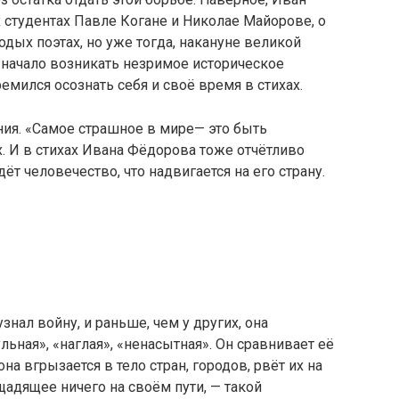
 студентах Павле Когане и Николае Майорове, о
дых поэтах, но уже тогда, накануне великой
начало возникать незримое историческое
емился осознать себя и своё время в стихах.
ния. «Самое страшное в мире— это быть
х. И в стихах Ивана Фёдорова тоже отчётливо
дёт человечество, что надвигается на его страну.
знал войну, и раньше, чем у других, она
льная», «наглая», «ненасытная». Он сравнивает её
на вгрызается в тело стран, городов, рвёт их на
щадящее ничего на своём пути, — такой