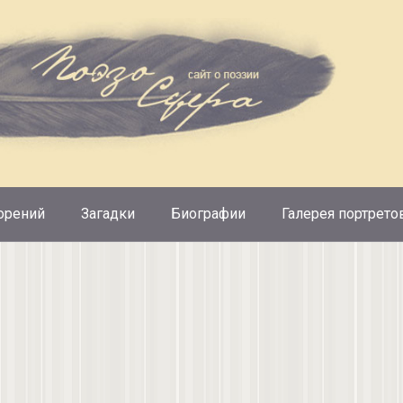
орений
Загадки
Биографии
Галерея портрето