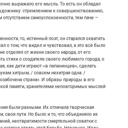
точно выражало его мысль. То есть он обладал
художнику: стремлением к совершенствованию,
 отсутствием самоуспокоенности, тем паче —
нности, то, истинный поэт, он старался охватить
л о том, что видел и чувствовал, а это всё было
е отделял от жизни своего народа, от его
ть стихи о создателе своего любимого города, о
ая, как дети играют «в папанинцев», сделать
аукам хитрым, / совсем нехитрая одна: /
 озабочена страна». И образы природы в его
еской памяти, хранителями неповторимых мыслей
ия были разными. Их отличала творческая
, свои пути. Но было и то, что объединяло их
аний, неотвратимости смертельной схватки с
 остатка отдать этой борьбе. Наверное, Иван