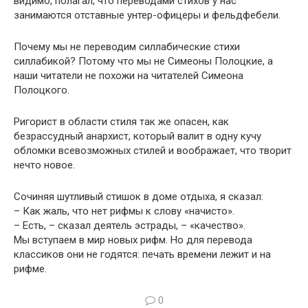
видимо, полагал, что переводами стихов у нас
занимаются отставные унтер-офицеры и фельдфeбели.
Почему мы не переводим силлабические стихи
силлабикой? Потому что мы не Симеоны Полоцкие, a
наши читатели не похожи на читателей Симеона
Полоцкого.
Ригорист в области стиля так же опасен, как
безрассудный анархист, который валит в одну кучу
обломки всевозможныx стилей и воображает, что творит
нечто новое.
Сочиняя шутливый стишок в доме отдыха, я сказал:
– Как жаль, что нет рифмы к слову «начисто».
– Есть, – сказал деятель эстрады, – «качество».
Мы вступаем в мир новых рифм. Но для перевода
классиков они не годятся: печать времени лежит и на
рифме.
0