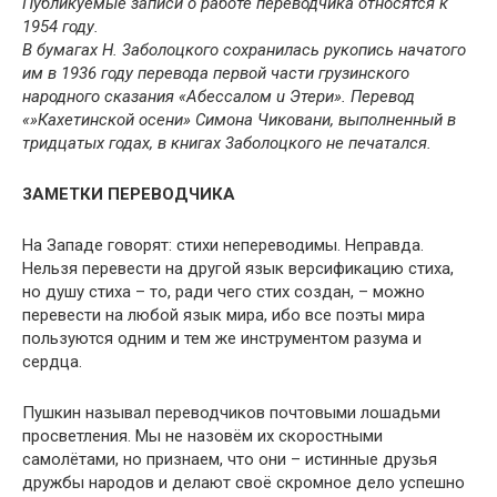
Публикуемые записи о работе переводчика относятся к
1954 году.
В бумагах H. 3аболоцкого сохранилась рукопись начатого
им в 1936 году перевода первой части грузинского
народного сказания «Абессалом u Этери». Перевод
«»Кахетинской осени» Симона Чиковани, выполненный в
тридцатых годах, в книгах 3аболоцкого не печатался.
3АМЕТКИ ПЕРЕВОДЧИКА
На Западе говорят: стихи непереводимы. Неправда.
Нельзя перевести на другой язык версификацию стиха,
но душу стиха – то, ради чего стих создан, – можно
перевести на любой язык мира, ибо все поэты мира
пользуются одним и тем же инструментом разума и
сердца.
Пушкин называл переводчиков почтовыми лошадьми
просветления. Мы не назовём их скоростными
самолётами, но признаем, что они – истинные друзья
дружбы народов и делают своё скромное дело успешно