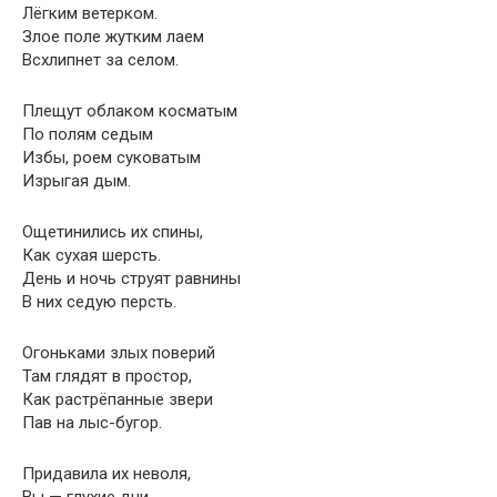
Лёгким ветерком.
Злое поле жутким лаем
Всхлипнет за селом.
Плещут облаком косматым
По полям седым
Избы, роем суковатым
Изрыгая дым.
Ощетинились их спины,
Как сухая шерсть.
День и ночь струят равнины
В них седую персть.
Огоньками злых поверий
Там глядят в простор,
Как растрёпанные звери
Пав на лыс-бугор.
Придавила их неволя,