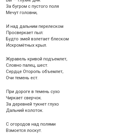
Вы — глухие дни.
За бугром с пустого поля
Мечут головни,
И над дальним перелеском
Просверкает пыл:
Будто змей взлетает блеском
Искромётных крыл.
Журавель кривой подъемлет,
Словно палец, шест.
Сердце Оторопь объемлет,
Очи темень ест.
При дороге в темень сухо
Чиркает сверчок.
За деревней тукнет глухо
Дальний колоток.
С огородов над полями
Взмоется лоскут.