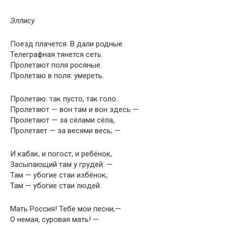
Эллису
Поезд плачется. В дали родные
Телеграфная тянется сеть.
Пролетают поля росяные.
Пролетаю в поля: умереть.
Пролетаю: так пусто, так голо…
Пролетают — вон там и вон здесь —
Пролетают — за сёлами сёла,
Пролетает — за весями весь; —
И кабак, и погост, и ребёнок,
Засыпающий там у грудей: —
Там — убогие стаи избёнок,
Там — убогие стаи людей.
Мать Россия! Тебе мои песни,—
О немая, суровая мать! —