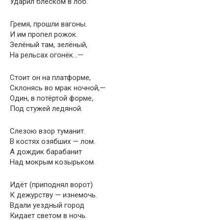
Ударил блеском в лоб.
Гремя, прошли вагоны.
И им пропел рожок.
Зелёный там, зелёный,
На рельсах огонёк…—
Стоит он на платформе,
Склонясь во мрак ночной,—
Один, в потёртой форме,
Под стужей ледяной.
Слезою взор туманит.
В костях озябших — лом.
А дождик барабанит
Над мокрым козырьком.
Идёт (приподнял ворот)
К дежурству — изнемочь.
Вдали уездный город
Кидает светом в ночь.