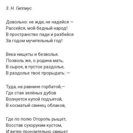
3. Н. Гиппиус
Довольно: не жди, не надейся —
Рассейся, мой бедный народ!
В пространство пади и разбейся
За годом мучительный год!
Века нищеты и безволья.
Позволь же, о родина мать,
В сырое, в пустое раздолье,
В раздолье твоё прорыдать: —
Туда, на равнине горбатой,—
Где стая зелёных дубов
Волнуется купой подъятой,
В косматый свинец облаков,
Где по полю Оторопь рыщет,
Восстав сухоруким кустом,
И ветер пронзительно свищет