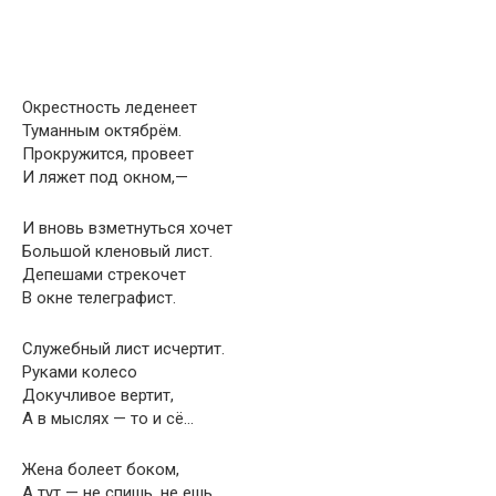
Окрестность леденеет
Туманным октябрём.
Прокружится, провеет
И ляжет под окном,—
И вновь взметнуться хочет
Большой кленовый лист.
Депешами стрекочет
В окне телеграфист.
Служебный лист исчертит.
Руками колесо
Докучливое вертит,
А в мыслях — то и сё…
Жена болеет боком,
А тут — не спишь, не ешь,