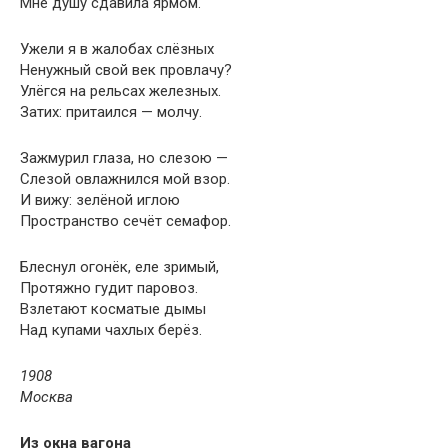
Мне душу сдавила ярмом.
Ужели я в жалобах слёзных
Ненужный свой век провлачу?
Улёгся на рельсах железных.
Затих: притаился — молчу.
Зажмурил глаза, но слезою —
Слезой овлажнился мой взор.
И вижу: зелёной иглою
Пространство сечёт семафор.
Блеснул огонёк, еле зримый,
Протяжно гудит паровоз.
Взлетают косматые дымы
Над купами чахлых берёз.
1908
Москва
Из окна вагона