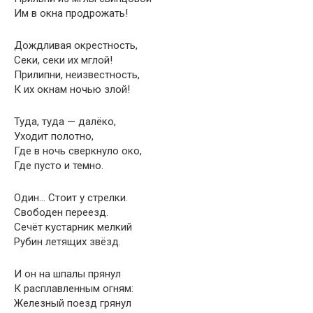
Им в окна продрожать!
Дождливая окрестность,
Секи, секи их мглой!
Прилипни, неизвестность,
К их окнам ночью злой!
Туда, туда — далёко,
Уходит полотно,
Где в ночь сверкнуло око,
Где пусто и темно.
Один… Стоит у стрелки.
Свободен переезд.
Сечёт кустарник мелкий
Рубин летящих звёзд.
И он на шпалы прянул
К расплавленным огням:
Железный поезд грянул