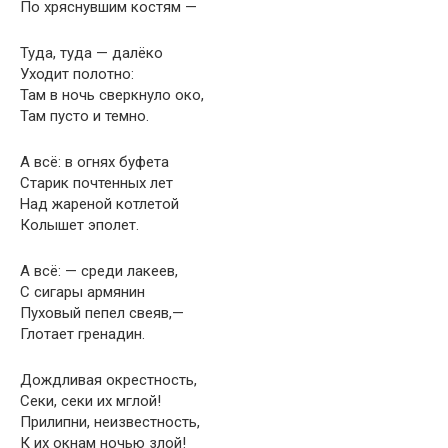
По хряснувшим костям —
Туда, туда — далёко
Уходит полотно:
Там в ночь сверкнуло око,
Там пусто и темно.
А всё: в огнях буфета
Старик почтенных лет
Над жареной котлетой
Колышет эполет.
А всё: — среди лакеев,
С сигары армянин
Пуховый пепел свеяв,—
Глотает гренадин.
Дождливая окрестность,
Секи, секи их мглой!
Прилипни, неизвестность,
К их окнам ночью злой!