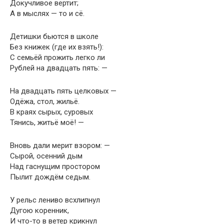
Докучливое вертит;
А в мыслях — то и сё.
Детишки бьются в школе
Без книжек (где их взять!):
С семьёй прожить легко ли
Рублей на двадцать пять: —
На двадцать пять целковых —
Одёжа, стол, жильё.
В краях сырых, суровых
Тянись, житьё моё! —
Вновь дали мерит взором: —
Сырой, осенний дым
Над гаснущим простором
Пылит дождём седым.
У рельс лениво всхлипнул
Дугою коренник,
И что-то в ветер крикнул