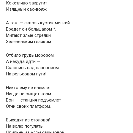
Кокетливо закрутит
Изящный сак-вояж.
А там: — сквозь кустик мелкий
Бредёт он большаком *.
Мигают злые стрелки
Зелёненьким глазком.
Отбило грудь морозом,
А некуда идти:—
Склонись над паровозом
На рельсовом пути!
Никто ему не внемлет.
Нигде не сыщет корм.
Вон: — станция подъемлет
Огни своих платформ.
Выходят из столовой
На волю погулять.
Прильни из мглы свинцовой