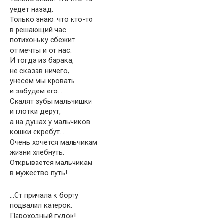
уедет назад.
Только знаю, что кто-то
в решающий час
потихоньку сбежит
от мечты и от нас.
И тогда из барака,
не сказав ничего,
унесём мы кровать
и забудем его…
Скалят зубы мальчишки
и глотки дерут,
а на душах у мальчиков
кошки скребут…
Очень хочется мальчикам
жизни хлебнуть.
Открывается мальчикам
в мужество путь!
…От причала к борту
подвалил катерок.
Пароходный гудок!