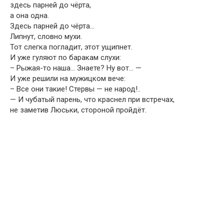
здесь парней до чёрта,
а она одна.
Здесь парней до чёрта…
Липнут, словно мухи.
Тот слегка погладит, этот ущипнет.
И уже гуляют по баракам слухи:
– Рыжая-то наша… Знаете? Ну вот… —
И уже решили на мужицком вече:
– Все они такие! Стервы — не народ!..
— И чубатый парень, что краснел при встречах,
не заметив Люськи, стороной пройдёт.