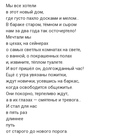
Мы все хотели
в этот новый дом,
где густо пахло досками и мелом…
В бараке старом, тёмном и сыром
нам за два года так осточертело!
Мечтали мы
в цехах, на сейнерах
о самых светлых комнатах на свете,
о ванной, о покрашенных полах
и, извините, тёплом туалете.
И вот пришёл он, долгожданный час!
Ещё с утра увязаны пожитки,
ждут новички, усевшись на баркас,
когда освободится общежитье.
Они покорно, терпеливо ждут,
а в их глазах — смятенье и тревога…
И стал для нас
в пять раз
длиннее
путь
от старого до нового порога.