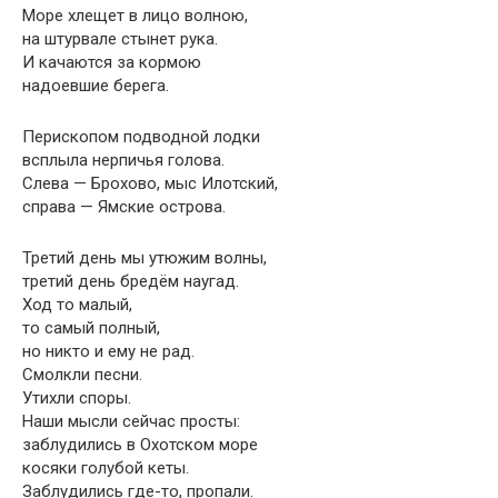
Море хлещет в лицо волною,
на штурвале стынет рука.
И качаются за кормою
надоевшие берега.
Перископом подводной лодки
всплыла нерпичья голова.
Слева — Брохово, мыс Илотский,
справа — Ямские острова.
Третий день мы утюжим волны,
третий день бредём наугад.
Ход то малый,
то самый полный,
но никто и ему не рад.
Смолкли песни.
Утихли споры.
Наши мысли сейчас просты:
заблудились в Охотском море
косяки голубой кеты.
Заблудились где-то, пропали.