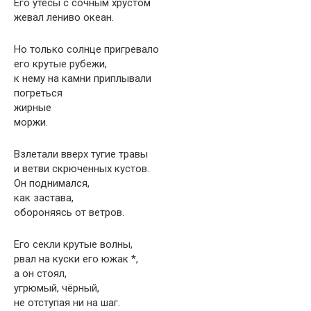
Его утёсы с сочным хрустом
жевал лениво океан.
Но только солнце пригревало
его крутые рубежи,
к нему на камни приплывали
погреться
жирные
моржи.
Взлетали вверх тугие травы
и ветви скрюченных кустов.
Он поднимался,
как застава,
обороняясь от ветров.
Его секли крутые волны,
рвал на куски его южак *,
а он стоял,
угрюмый, чёрный,
не отступая ни на шаг.