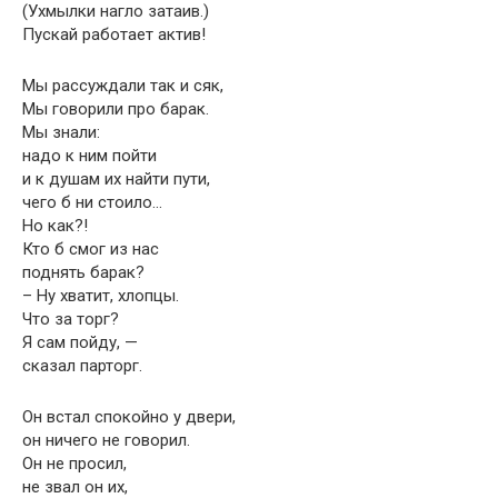
(Ухмылки нагло затаив.)
Пускай работает актив!
Мы рассуждали так и сяк,
Мы говорили про барак.
Мы знали:
надо к ним пойти
и к душам их найти пути,
чего б ни стоило…
Но как?!
Кто б смог из нас
поднять барак?
– Ну хватит, хлопцы.
Что за торг?
Я сам пойду, —
сказал парторг.
Он встал спокойно у двери,
он ничего не говорил.
Он не просил,
не звал он их,