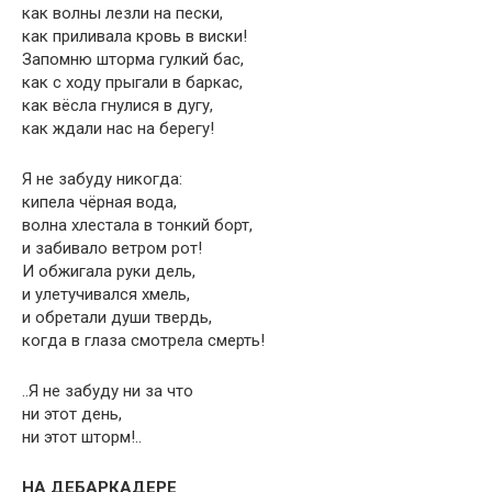
как волны лезли на пески,
как приливала кровь в виски!
Запомню шторма гулкий бас,
как с ходу прыгали в баркас,
как вёсла гнулися в дугу,
как ждали нас на берегу!
Я не забуду никогда:
кипела чёрная вода,
волна хлестала в тонкий борт,
и забивало ветром рот!
И обжигала руки дель,
и улетучивался хмель,
и обретали души твердь,
когда в глаза смотрела смерть!
..Я не забуду ни за что
ни этот день,
ни этот шторм!..
НА ДЕБАРКАДЕРЕ