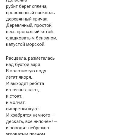
где волна
рубит берег сплеча,
просоленный насквозь
деревянный причал.
Деревянный, простой,
весь пропахший кетой,
сладковатым бензином,
капустой морской.
Расцвела, разметалась
над бухтой заря.
В золотистую воду
летят якоря.
И выходят ребята
из тесных кают,
и стоят,
и молчат,
сигаретки жуют.
И храбрятся немного —
дескать, все нипочём! —
и поводят небрежно
угловатым плечом,