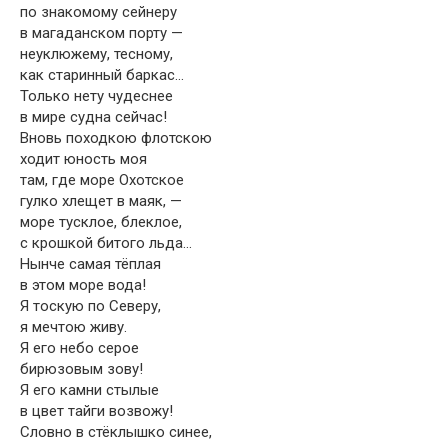
по знакомому сейнеру
в магаданском порту —
неуклюжему, тесному,
как старинный баркас…
Только нету чудеснее
в мире судна сейчас!
Вновь походкою флотскою
ходит юность моя
там, где море Охотское
гулко хлещет в маяк, —
море тусклое, блеклое,
с крошкой битого льда…
Нынче самая тёплая
в этом море вода!
Я тоскую по Северу,
я мечтою живу.
Я его небо серое
бирюзовым зову!
Я его камни стылые
в цвет тайги возвожу!
Словно в стёклышко синее,