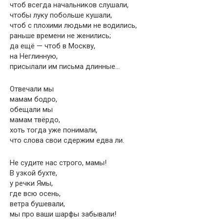
чтоб всегда начальников слушали,
чтобы луку побольше кушали,
чтоб с плохими людьми не водились,
раньше времени не женились;
да ещё — чтоб в Москву,
на Неглинную,
присылали им письма длинные…
Отвечали мы
мамам бодро,
обещали мы
мамам твёрдо,
хоть тогда уже понимали,
что слова свои сдержим едва ли.
Не судите нас строго, мамы!
В узкой бухте,
у речки Ямы,
где всю осень,
ветра бушевали,
мы про ваши шарфы забывали!