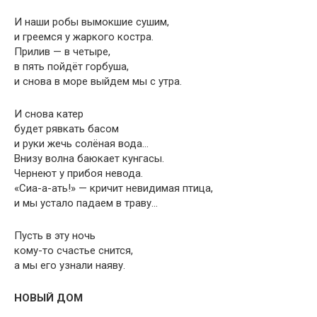
И наши робы вымокшие сушим,
и греемся у жаркого костра.
Прилив — в четыре,
в пять пойдёт горбуша,
и снова в море выйдем мы с утра.
И снова катер
будет рявкать басом
и руки жечь солёная вода…
Внизу волна баюкает кунгасы.
Чернеют у прибоя невода.
«Сиа-а-ать!» — кричит невидимая птица,
и мы устало падаем в траву…
Пусть в эту ночь
кому-то счастье снится,
а мы его узнали наяву.
НОВЫЙ ДОМ