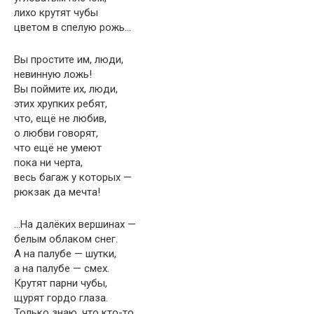
лихо крутят чубы
цветом в спелую рожь…
Вы простите им, люди,
невинную ложь!
Вы поймите их, люди,
этих хрупких ребят,
что, ещё не любив,
о любви говорят,
что ещё не умеют
пока ни черта,
весь багаж у которых —
рюкзак да мечта!
…На далёких вершинах —
белым облаком снег.
А на палубе — шутки,
а на палубе — смех.
Крутят парни чубы,
щурят гордо глаза.
Только знаю, что кто-то