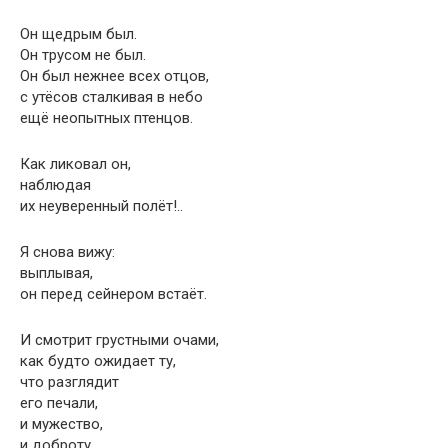
Он щедрым был.
Он трусом не был.
Он был нежнее всех отцов,
с утёсов сталкивая в небо
ещё неопытных птенцов.
Как ликовал он,
наблюдая
их неуверенный полёт!..
Я снова вижу:
выплывая,
он перед сейнером встаёт.
И смотрит грустными очами,
как будто ожидает ту,
что разглядит
его печали,
и мужество,
и доброту…