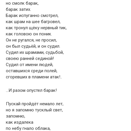
но смолк барак,
барак затих.
Барак испуганно смотрел,
как шрам на шее багровел,
как тронул щёку нервный тик,
как головою он поник.
Он не ругался, не просил,
он был судьёй, и он судил.
Судил их шрамами, судьбой,
своею ранней сединой!
Судил от имени людей,
оставшихся среди полей,
сгоревших в пламени атак!..
…И разом опустел барак!
Пускай пройдёт немало лет,
но я запомню тусклый свет,
запомню,
как издалека
по небу гнало облака,