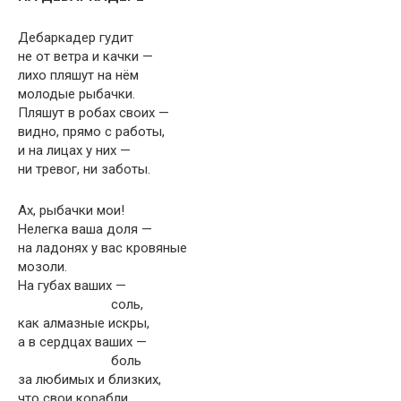
Дебаркадер гудит
не от ветра и качки —
лихо пляшут на нём
молодые рыбачки.
Пляшут в робах своих —
видно, прямо с работы,
и на лицах у них —
ни тревог, ни заботы.
Ах, рыбачки мои!
Нелегка ваша доля —
на ладонях у вас кровяные
мозоли.
На губах ваших —
соль,
как алмазные искры,
а в сердцах ваших —
боль
за любимых и близких,
что свои корабли