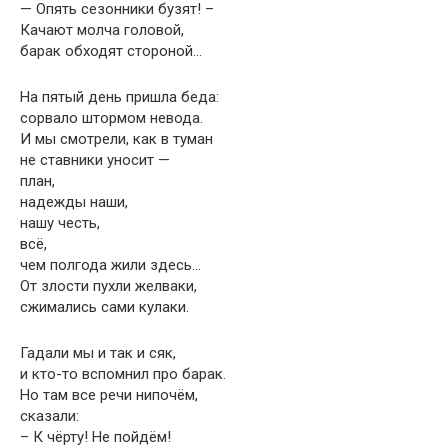
— Опять сезонники бузят! –
Качают молча головой,
барак обходят стороной…
На пятый день пришла беда:
сорвало штормом невода.
И мы смотрели, как в туман
не ставники уносит —
план,
надежды наши,
нашу честь,
всё,
чем полгода жили здесь…
От злости пухли желваки,
сжимались сами кулаки.
Гадали мы и так и сяк,
и кто-то вспомнил про барак.
Но там все речи нипочём,
сказали:
– К чёрту! Не пойдём!