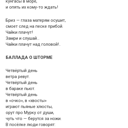
кунгасы в море,
и опять их кому-то ждать!
Бриз — глаза матерям осушит,
смоет след на песке прибой.
Чайки плачут!
Замри и слушай…
Чайки плачут над головой!..
БАЛЛАДА О ШТОРМЕ
Четвёртый день
ветра ревут.
Четвёртый день
в бараке пьют.
Четвёртый день
в «очко», в «хвосты»
играют пьяные хлюсты,
орут про Мурку от души,
чуть что — берутся за ножи.
В посёлке люди говорят: