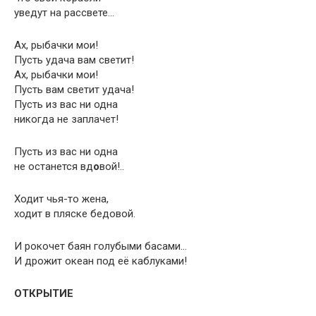
уведут на рассвете…
Ах, рыбачки мои!
Пусть удача вам светит!
Ах, рыбачки мои!
Пусть вам светит удача!
Пусть из вас ни одна
никогда не заплачет!
Пусть из вас ни одна
не останется вд
о
вой!..
Ходит чья-то жена,
ходит в пляске бедовой.
И рокочет баян голубыми басами…
И дрожит океан под её каблуками!
ОТКРЫТИЕ