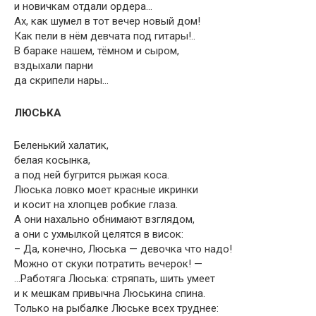
и новичкам отдали ордера…
Ах, как шумел в тот вечер новый дом!
Как пели в нём девчата под гитары!..
В бараке нашем, тёмном и сыром,
вздыхали парни
да скрипели нары…
ЛЮСЬКА
Беленький халатик,
белая косынка,
а под ней бугрится рыжая коса.
Люська ловко моет красные икринки
и косит на хлопцев робкие глаза.
А они нахально обнимают взглядом,
а они с ухмылкой целятся в висок:
– Да, конечно, Люська — девочка что надо!
Можно от скуки потратить вечерок! —
…Работяга Люська: стряпать, шить умеет
и к мешкам привычна Люськина спина.
Только на рыбалке Люське всех труднее: