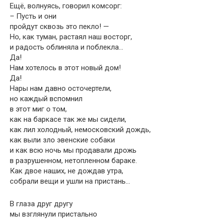
Ещё, волнуясь, говорил комсорг:
– Пусть и они
пройдут сквозь это пекло! —
Но, как туман, растаял наш восторг,
и радость облиняла и поблекла…
Да!
Нам хотелось в этот новый дом!
Да!
Нары нам давно осточертели,
но каждый вспомнил
в этот миг о том,
как на баркасе так же мы сидели,
как лил холодный, немосковский дождь,
как выли зло эвенские собаки
и как всю ночь мы продавали дрожь
в разрушенном, нетопленном бараке.
Как двое наших, не дождав утра,
собрали вещи и ушли на пристань…
В глаза друг другу
мы взглянули пристально