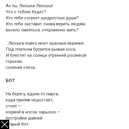
Ах ты, Люська-Люська!
Что с тобою будет?
Кто тебя согреет щедростью души?
Кто тебя заставит снова верить людям,
весело смеяться, откровенно жить?
…Люська ловко моет красные икринки.
Под платком бугрится рыжая коса.
И блестит на солнце утренней росинкой
горькая,
солёная слеза…
БОТ
На берегу, вдали от пирса,
куда прилив недостаёт,
стоит —
кормой в носок зарылся —
постройки давней
старый бот.