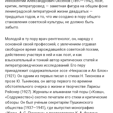
Иннокентий Александрович Оксёнов (1897—1942), поэт,
критик, литературовед — заметная фигура на общем фоне
ленинградской литературной жизни двадцатых —
тридцатых годов, и то, что им создано в пору общего
становления советской культуры, не должно быть
забыто.
Молодой в ту пору врач-рентгенолог, он, наряду с
основной своей профессией, с увлечением отдавал
свободное время зарождавшейся советской поэзии,
действенно участвуя в ней и как поэт, и как
взыскательный и тонкий автор критических статей и
литературоведческих исследований. Его перу
принадлежит содержательное эссе «Некрасов и Ал. Блок»
(1921). Он одним из первых писал о стихах Н. Тихонова и
прозе Ю. Тынянова, он автор первого по времени
обстоятельного очерка о жизни и творчестве Ларисы
Рейснер (1927). Журналы и альманахи той поры («Ковш»,
«Содружество») охотно печатали его стихи и критические
обзоры. Он был учёным секретарём Пушкинского
общества (1937—1941), где выпустил монографию