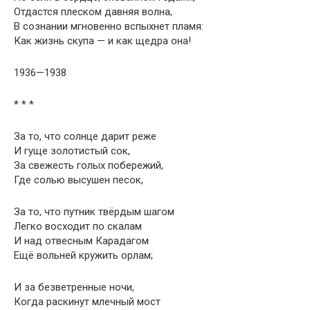
Отдастся плеском давняя волна,
В сознании мгновенно вспыхнет пламя:
Как жизнь скупа — и как щедра она!
1936—1938
* * *
За то, что солнце дарит реже
И гуще золотистый сок,
За свежесть голых побережий,
Где солью высушен песок,
За то, что путник твёрдым шагом
Легко восходит по скалам
И над отвесным Карадагом
Ещё вольней кружить орлам;
И за безветренные ночи,
Когда раскинут млечный мост