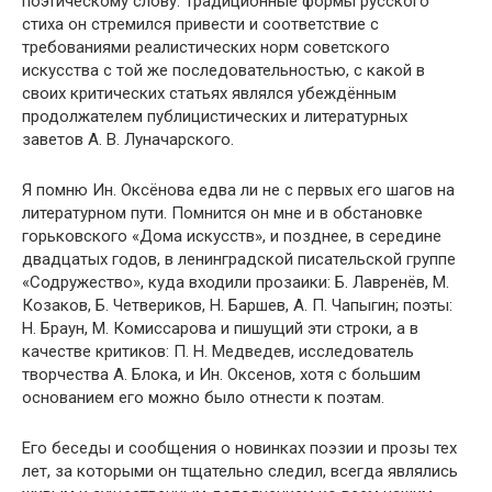
поэтическому слову. Традиционные формы русского
стиха он стремился привести и соответствие с
требованиями реалистических норм советского
искусства с той же последовательностью, с какой в
своих критических статьях являлся убеждённым
продолжателем публицистических и литературных
заветов А. В. Луначарского.
Я помню Ин. Оксёнова едва ли не с первых его шагов на
литературном пути. Помнится он мне и в обстановке
горьковского «Дома искусств», и позднее, в середине
двадцатых годов, в ленинградской писательской группе
«Содружество», куда входили прозаики: Б. Лавренёв, М.
Козаков, Б. Четвериков, Н. Баршев, А. П. Чапыгин; поэты:
Н. Браун, М. Комиссарова и пишущий эти строки, а в
качестве критиков: П. Н. Медведев, исследователь
творчества А. Блока, и Ин. Оксенов, хотя с большим
основанием его можно было отнести к поэтам.
Его беседы и сообщения о новинках поэзии и прозы тех
лет, за которыми он тщательно следил, всегда являлись