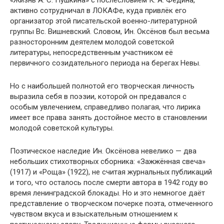
«Жизнь А. С. Пушкина» с послесловием К. А. Федина,
активно сотрудничал в ЛОКАФе, куда привлёк его
организатор этой писательской военно-литературной
группы Вс. Вишневский. Словом, Ин. Оксёнов был весьма
разносторонним деятелем молодой советской
литературы, непосредственным участником её
первичного созидательного периода на берегах Невы.
Но с наибольшей полнотой его творческая личность
выразила себя в поэзии, которой он предавался с
особым увлечением, справедливо полагая, что лирика
имеет все права занять достойное место в становлении
молодой советской культуры.
Поэтическое наследие Ин. Оксёнова невелико — два
небольших стихотворных сборника: «Зажжённая свеча»
(1917) и «Роща» (1922), не считая журнальных публикаций
и того, что осталось после смерти автора в 1942 году во
время ленинградской блокады. Но и это немногое даёт
представление о творческом почерке поэта, отмеченного
чувством вкуса и взыскательным отношением к