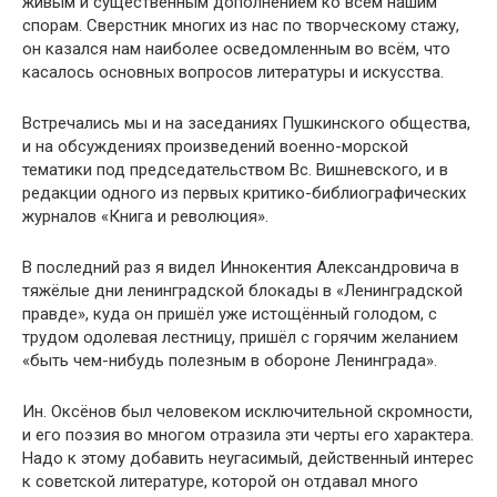
живым и существенным дополнением ко всем нашим
спорам. Сверстник многих из нас по творческому стажу,
он казался нам наиболее осведомленным во всём, что
касалось основных вопросов литературы и искусства.
Встречались мы и на заседаниях Пушкинского общества,
и на обсуждениях произведений военно-морской
тематики под председательством Вс. Вишневского, и в
редакции одного из первых критико-библиографических
журналов «Книга и революция».
В последний раз я видел Иннокентия Александровича в
тяжёлые дни ленинградской блокады в «Ленинградской
правде», куда он пришёл уже истощённый голодом, с
трудом одолевая лестницу, пришёл с горячим желанием
«быть чем-нибудь полезным в обороне Ленинграда».
Ин. Оксёнов был человеком исключительной скромности,
и его поэзия во многом отразила эти черты его характера.
Надо к этому добавить неугасимый, действенный интерес
к советской литературе, которой он отдавал много