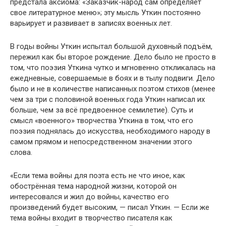
предстала аксиома: «Заказчик-народ сам определяет
свое литературное меню»; эту мысль Уткин постоянно
варьирует и развивает в записях военных лет.
В годы войны Уткин испытал большой духовный подъём,
пережил как бы второе рождение. Дело было не просто в
том, что поэзия Уткина чутко и мгновенно откликалась на
ежедневные, совершаемые в боях и в тылу подвиги. Дело
было и не в количестве написанных поэтом стихов (менее
чем за три с половиной военных года Уткин написал их
больше, чем за всё предвоенное семилетие). Суть и
смысл «военного» творчества Уткина в том, что его
поэзия поднялась до искусства, необходимого народу в
самом прямом и непосредственном значении этого
слова.
«Если тема войны для поэта есть не что иное, как
обострённая тема народной жизни, которой он
интересовался и жил до войны, качество его
произведений будет высоким, — писал Уткин. — Если же
тема войны входит в творчество писателя как