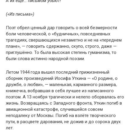
А их ещё… письмом убьют!
(«Из письма»)
Поэт обрел ценный дар говорить о всей безмерности
боли человеческой, о «будничных», повседневных
трагедиях, свершающихся незаметно и не на «переднем
плане», — говорить сдержанно, скупо, строго, даже —
приглушённо. То была высокая степень гуманизма, то
были слова истинно народной поэзии.
Летом 1944 года вышел последний прижизненный
сборник произведений Иосифа Уткина — «О родине, о
дружбе, о любви», — маленькая, карманного размера,
книжечка, вобравшая в себя лучшее из написанного
поэтом. А 13 ноября трагически и нелепо оборвалась его
жизнь. Возвращаясь с Западного фронта, Уткин погиб в
авиационной катастрофе, случившейся совсем
неподалеку от Москвы. Погиб на взлёте творческого
пути, в расцвете дарования, не дожив и до сорока двух
лет.