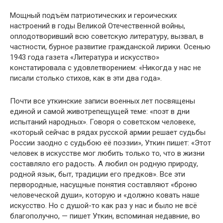
Мощный подъём патриотических и героических
настроений в годы Великой Отечественной войны,
оплодотворивший всю советскую литературу, вызвал, в
частности, бурное развитие гражданской лирики. Осенью
1943 года газета «Литература и искусство»
констатировала с удовлетворением: «Никогда у нас не
писали столько стихов, как в эти два года».
Почти все уткинские записи военных лет посвящены
единой и самой животрепещущей теме: «поэт в дни
испытаний народных». Говоря о советском человеке,
«который сейчас в рядах русской армии решает судьбы
России заодно с судьбою её поэзии», Уткин пишет: «Этот
человек в искусстве мог любить только то, что в жизни
составляло его радость. А любил он родную природу,
родной язык, быт, традиции его предков». Все эти
первородные, насущные понятия составляют «броню
человеческой души», которую и «должно ковать наше
искусство. Но с душой-то как раз у нас и было не всё
благополучно, — пишет Уткин, вспоминая недавние, во