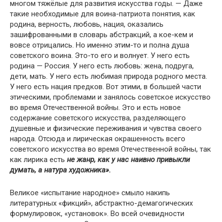
многом тяжёлые для развития искусства годы. — Даже
такие необходимые для воина-патриота понятия, как
родина, верность, любовь, нация, оказались
зашифрованными в словарь абстракций, а кое-кем и
вовсе отрицались. Но именно этим-то и полна душа
советского воина. Это-то его и волнует. У него есть
родина — Россия. У него есть любовь: жена, подруга,
дети, мать. У него есть любимая природа родного места.
У него есть нация предков. Вот этими, в большей части
этическими, проблемами и занялось советское искусство
во время Отечественной войны. Это и есть новое
содержание советского искусства, разделяющего
душевные и физические переживания и чувства своего
народа. Отсюда и лирическая окрашенность всего
советского искусства во время Отечественной войны, так
как лирика есть
не жанр, как у нас наивно привыкли
думать, а натура художника».
Великое «испытание народное» смыло накипь
литературных «фикций», абстрактно-демагогических
формулировок, «установок». Во всей очевидности