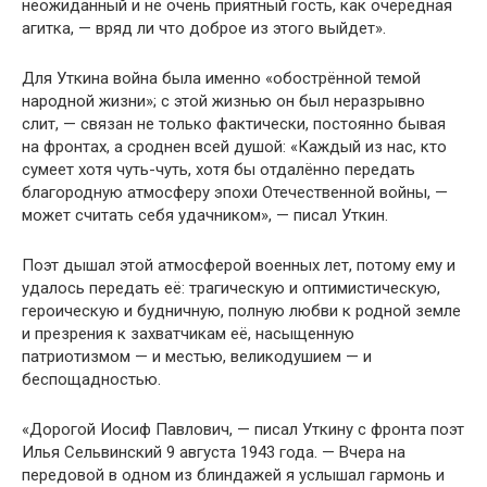
неожиданный и не очень приятный гость, как очередная
агитка, — вряд ли что доброе из этого выйдет».
Для Уткина война была именно «обострённой темой
народной жизни»; с этой жизнью он был неразрывно
слит, — связан не только фактически, постоянно бывая
на фронтах, а сроднен всей душой: «Каждый из нас, кто
сумеет хотя чуть-чуть, хотя бы отдалённо передать
благородную атмосферу эпохи Отечественной войны, —
может считать себя удачником», — писал Уткин.
Поэт дышал этой атмосферой военных лет, потому ему и
удалось передать её: трагическую и оптимистическую,
героическую и будничную, полную любви к родной земле
и презрения к захватчикам её, насыщенную
патриотизмом — и местью, великодушием — и
беспощадностью.
«Дорогой Иосиф Павлович, — писал Уткину с фронта поэт
Илья Сельвинский 9 августа 1943 года. — Вчера на
передовой в одном из блиндажей я услышал гармонь и