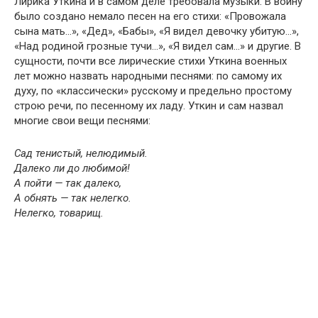
Лирика Уткина и в самом деле требовала музыки. В войну
было создано немало песен на его стихи: «Провожала
сына мать…», «Дед», «Бабы», «Я видел девочку убитую…»,
«Над родиной грозные тучи…», «Я видел сам…» и другие. В
сущности, почти все лирические стихи Уткина военных
лет можно назвать народными песнями: по самому их
духу, по «классически» русскому и предельно простому
строю речи, по песенному их ладу. Уткин и сам назвал
многие свои вещи песнями:
Сад тенистый, нелюдимый.
Далеко ли до любимой!
А пойти — так далеко,
А обнять — так нелегко.
Нелегко, товарищ.