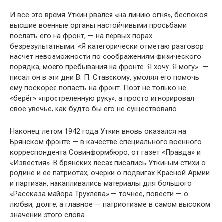
И всё это время Уткин рвался «на линию огня», беспокоя
высшие военные органы настойчивыми просьбами
послать его на фронт, — на первых порах
безрезультатными. «Я категорически отметаю разговор
насчёт невозможности по соображениям физического
порядка, моего пребывания на фронте. Я хочу. Я могу» —
писал он в эти дни В. П. Ставскому, умоляя его помочь
ему поскорее попасть на фронт. Поэт не только не
«берёг» «простреленную руку», а просто игнорировал
своё увечье, как будто бы его не существовало.
Наконец летом 1942 года Уткин вновь оказался на
Брянском фронте — в качестве специального военного
корреспондента Совинформбюро, от газет «Правда» и
«Известия». В брянских лесах писались Уткиным стихи о
родине и её патриотах; очерки о подвигах Красной Армии
и партизан, накапливались материалы для большого
«Рассказа майора Трухлёва» — точнее, повести — о
любви, долге, а главное — патриотизме в самом высоком
значении этого слова.