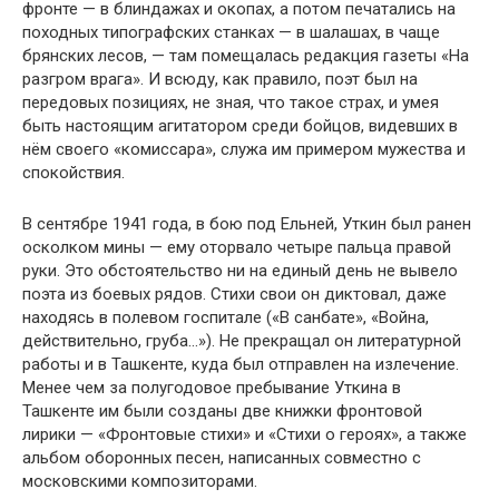
фронте — в блиндажах и окопах, а потом печатались на
походных типографских станках — в шалашах, в чаще
брянских лесов, — там помещалась редакция газеты «На
разгром врага». И всюду, как правило, поэт был на
передовых позициях, не зная, что такое страх, и умея
быть настоящим агитатором среди бойцов, видевших в
нём своего «комиссара», служа им примером мужества и
спокойствия.
В сентябре 1941 года, в бою под Ельней, Уткин был ранен
осколком мины — ему оторвало четыре пальца правой
руки. Это обстоятельство ни на единый день не вывело
поэта из боевых рядов. Стихи свои он диктовал, даже
находясь в полевом госпитале («В санбате», «Война,
действительно, груба…»). Не прекращал он литературной
работы и в Ташкенте, куда был отправлен на излечение.
Менее чем за полугодовое пребывание Уткина в
Ташкенте им были созданы две книжки фронтовой
лирики — «Фронтовые стихи» и «Стихи о героях», а также
альбом оборонных песен, написанных совместно с
московскими композиторами.