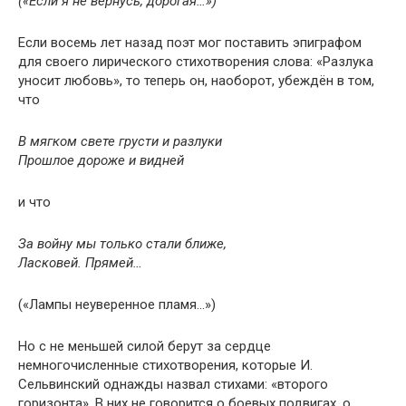
(«Если я не вернусь, дорогая…»)
Если восемь лет назад поэт мог поставить эпиграфом
для своего лирического стихотворения слова: «Разлука
уносит любовь», то теперь он, наоборот, убеждён в том,
что
В мягком свете грусти и разлуки
Прошлое дороже и видней
и что
За войну мы только стали ближе,
Ласковей. Прямей…
(«Лампы неуверенное пламя…»)
Но с не меньшей силой берут за сердце
немногочисленные стихотворения, которые И.
Сельвинский однажды назвал стихами: «второго
горизонта». В них не говорится о боевых подвигах, о