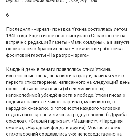
изд-ва “Советский писатель”, 1966, стр. 384.
6
Последняя «мирная» поездка Yткина состоялась летом
1941 годa. Ещё в июне поэт выступал в Севастополе на
встрече с редакцией газеты «Маяк коммуны», а в августе
он оказался в брянских лесах – в качестве работника
фронтовой газеты «На разгром врага».
Каждый день в печати появлялись стихи Уткина,
исполненные гнева, ненависти к врагу и, начиная уже с
первого стихотворения, написанного на следующий день
после объявления войны («Гнев миллионов»),
непоколебимой убеждённости в победе. Уткин писал о
подвигах наших лётчиков, партизан, машинистов, о
народной смекалке, о готовности каждого человека
отдать свою кровь и жизнь за родную землю («Дружба
соколов», «Старый партизан», «Машинист», «Народная
сметка», «Народный фонд» и другие). Многие из этих
стихотворений создавались уже непосредственно на