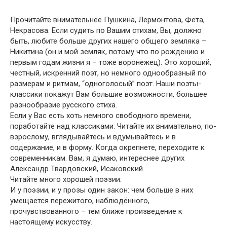
Прочитайте внимательнее Пушкина, Лермонтова, Фета,
Некрасова. Если судить по Вашим стихам, Вы, должно
быть, любите больше других нашего общего земляка –
Никитина (он и мой земляк, потому что по рождению и
первым годам жизни я – тоже воронежец). Это хороший,
честный, искренний поэт, но немного однообразный по
размерам и ритмам, “одноголосый” поэт. Наши поэты-
классики покажут Вам большие возможности, большее
разнообразие русского стиха.
Если у Вас есть хоть немного свободного времени,
поработайте над классиками. Читайте их внимательно, по-
взрослому, вглядывайтесь и вдумывайтесь и в
содержание, и в форму. Когда окрепнете, переходите к
современникам. Вам, я думаю, интереснее других
Александр Твардовский, Исаковский.
Читайте много хорошей поэзии.
И у поэзии, и у прозы один закон: чем больше в них
умещается пережитого, наблюдённого,
прочувствованного – тем ближе произведение к
настоящему искусству.