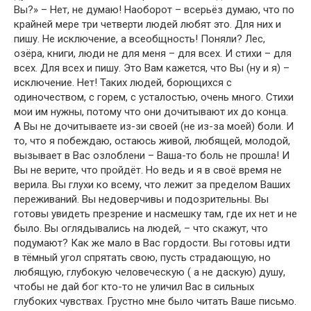
Вы?» – Нет, не думаю! Наоборот – всерьёз думаю, что по
крайней мере три четверти людей любят это. Для них и
пишу. Не исключение, а всеобщность! Поняли? Лес,
озёра, книги, люди не для меня – для всех. И стихи – для
всех. Для всех и пишу. Это Вам кажется, что Вы (ну и я) –
исключение. Нет! Таких людей, борющихся с
одиночеством, с горем, с усталостью, очень много. Стихи
мои им нужны, потому что они дочитывают их до конца.
А Вы не дочитываете из-зи своей (не из-за моей) боли. И
то, что я побеждаю, остаюсь живой, любящей, молодой,
вызывает в Вас озлоблени – Ваша-то боль не прошла! И
Вы не верите, что пройдёт. Но ведь и я в своё время не
верила. Вы глухи ко всему, что лежит за пределом Ваших
переживаний. Вы недоверчивы и подозрительны. Вы
готовы увидеть презрение и насмешку там, где их нет и не
было. Вы оглядывались на людей, – что скажут, что
подумают? Как же мало в Вас гордости. Вы готовы идти
в тёмный угол спрятать свою, пусть страдающую, но
любящую, глубокую человеческую ( а не даскую) душу,
чтобы не дай бог кто-то не уличил Вас в сильных
глубоких чувствах. Грустно мне было читать Ваше письмо.