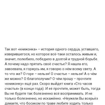
Так вот «книжонка» – история одного сердца, уставшего,
изверившегося, но которое всё-таки осталось живым и,
значит, полюбило, победило в долгой и трудной борьбе.
А почему надо прятать своё счастье? Я нашла его,
завоевала, я горжусь им, я говорю о нём всему свету. А
то что же? О горе – нельзя! О счастье – нельзя! А о чём
же можно? О благополучии? О чём прошу – прочтите
«книжонку» ещё раз. Скоро выйдет книга «Сто часов
счастья» (в конце года). И её прочтите, может быть, тогда
Вы не будете так болезненно всё воспринимать. И не
только болезненно, но искажённо. «Неужели Вы всерьёз
думаете, что босиком по траве любите ходить только