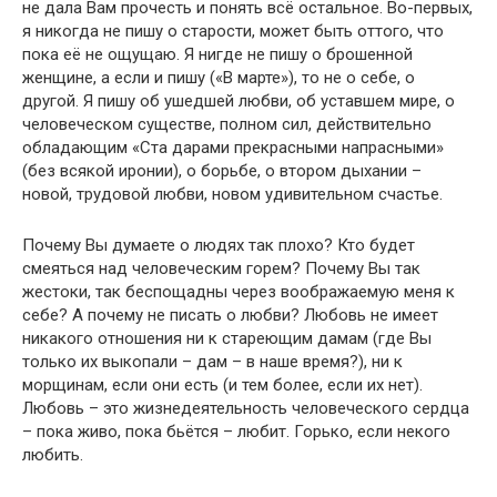
не дала Вам прочесть и понять всё остальное. Во-первых,
я никогда не пишу о старости, может быть оттого, что
пока её не ощущаю. Я нигде не пишу о брошенной
женщине, а если и пишу («В марте»), то не о себе, о
другой. Я пишу об ушедшей любви, об уставшем мире, о
человеческом существе, полном сил, действительно
обладающим «Ста дарами прекрасными напрасными»
(без всякой иронии), о борьбе, о втором дыхании –
новой, трудовой любви, новом удивительном счастье.
Почему Вы думаете о людях так плохо? Кто будет
смеяться над человеческим горем? Почему Вы так
жестоки, так беспощадны через воображаемую меня к
себе? А почему не писать о любви? Любовь не имеет
никакого отношения ни к стареющим дамам (где Вы
только их выкопали – дам – в наше время?), ни к
морщинам, если они есть (и тем более, если их нет).
Любовь – это жизнедеятельность человеческого сердца
– пока живо, пока бьётся – любит. Горько, если некого
любить.