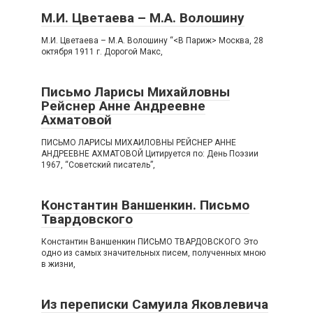
М.И. Цветаева – М.А. Волошину
М.И. Цветаева – М.А. Волошину “<В Париж> Москва, 28
октября 1911 г. Дорогой Макс,
Письмо Ларисы Михайловны
Рейснер Анне Андреевне
Ахматовой
ПИСЬМО ЛАРИСЫ МИХАИЛОВНЫ РЕЙСНЕР АННЕ
АНДРЕЕВНЕ АХМАТОВОЙ Цитируется по: День Поэзии
1967, “Советский писатель”,
Константин Ваншенкин. Письмо
Твардовского
Константин Ваншенкин ПИСЬМО ТВАРДОВСКОГО Это
одно из самых значительных писем, полученных мною
в жизни,
Из переписки Самуила Яковлевича