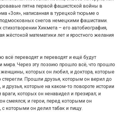
 кровавые пятна первой фашистской войны в
эма «3оя», написанная в турецкой тюрьме о
 подмосковных снегов немецкими фашистами.
 стихотворении Хикмета – его автобиография,
ная жёстокой математики лет и яростного желания
ую всё переводят и переводят и ещё будут
и мира. Через эту поэзию прошло всё, что прошло
 женщины, которых он любил, и доктора, которые
о стерегли. Прошли друзья, которым он верил до
 и друзья, которые на каком-то повороте истории
 враги, которых он ненавидел и презирал; и
он смеялся; и герои, перед которыми он
, с которыми он делил табак и пищу.