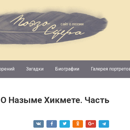
орений
Загадки
Биографии
Галерея портрето
 О Назыме Хикмете. Часть