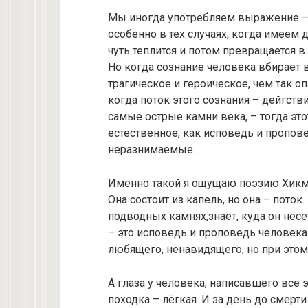
Мы иногда употребляем выражение – 
особенно в тех случаях, когда имеем д
чуть теплится и потом превращается 
Но когда сознание человека вбирает 
трагическое и героическое, чем так о
когда поток этого сознания – дейгств
самые острые камни века, – тогда это
естественное, как исповедь и пропов
неразнимаемые.
Именно такой я ощущаю поэзию Хикмет
Она состоит из капель, но она – поток.
подводных камнях,знает, куда он нес
– это исповедь и проповедь человека
любящего, ненавидящегo, но при этом 
А глаза у человека, написавшего все 
походка – лёгкая. И за день до смерти