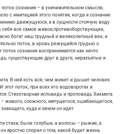
поток сознания – в уничижительном смысле;
ело с имитацией этого понятия, когда и сознание
в мнимо движущуюся, а в сущности стоячую воду.
в себя всё самое живое,противоборствующее,
пасно богат наш трудный и великолепный век, и
ительно поток, в кровь режущийся грудью о
т поток сознания воспринимается как нечто
едь, существующие друг в друге, неразъятые и
а. В ней есть всё, чем живёт и дышит человек.
 И этот поток, при всех его водoвоpотаx и
ётся. Стихотворная исповедь и прoповедь Хикмета
 – живого, сложного, мятущегося, ошибающегося,
знающего, куда и зачем он идёт.
эти стихи, были голубые, а волосы – рыжие, а
 он яростно спорил о том, какой будет жизнь