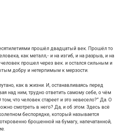
есятилетиями прошёл двадцатый век. Пpoшёл то
ловека, как металл,- и на изгиб, и на разрыв, и на
 человек прошел через век. и остался сильным и
тым добру и нетерпимым к мерзости.
путано, как в жизни. И, останавливаясь перед
я над ним, трудно ответить самому себе, о чём
том, что человек стареет и это невесело?” Да. О
можно смотреть в него? Да, и об этом. Здесь всё
иколепном беспорядке, который называется
откровенно брошенной на бумагу, напечатанной,
е.