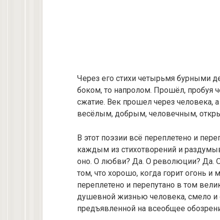
Через его стихи четырьмя бурными д
боком, то напролом. Прошёл, прoбуя че
сжатие. Век прошел через человека, а
весёлым, добрым, челoвечным, откры
В этот поэзии всё переплетено и пере
каждым из стихотворений и раздумыва
оно. О любви? Да. О революции? Да. О 
том, что хорошо, когда горит огонь и 
переплетено и перепутано в том вел
душевной жизнью человека, смело и 
предъявленной на всеобщее обозрени