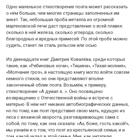
Одно маленькое стихотворение поэта может рассказать
о нём больше, чем многие страницы заполненных им
анкет. Так, небольшая проба металла из огромной
мартеновской печи даст представление о всей плавке:
сколько в ней железа, сколько углерода, сколько
благородных и вредных примесей. По этой пробе можно
судить, станет ли сталь рельсом или осью.
Из двенадцати книг Дмитрия Ковалёва, среди котоpых
такие, как «Рябиновые ночи», «Тишина», «Тихая молния»,
«Молчание гроз», в настоящую книгу могло войти совсем
немного стихов, но они представляют вполне
законченный облик поэта. Возьмём, к примеру,
стихотворение «А думал я…». Оно посвящено
возвращению с Отечественной войны и встрече с
матерью. В нём нет никаких автобиографических данных,
но по тому, как поэт представил свою мать, идущую из
леса с вязанкой хвороста, разговаривающую сама с
собой, по тому, как она сказала: «Ах, бoже, гость какой!»,
мы узнаём и о том, что поэт из крестьянской семьи, и и
том, какой уклад в этой семье. Мне, как читателю,