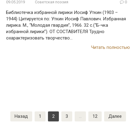
09.05.2019
Советская поэзия
0
Библиотечка избранной лирики Иосиф Уткин (1903 –
1944) Цитируется по: Уткин Иосиф Павлович. Избранная
лирика. М., “Молодая гвардия”, 1966. 32 с.(“Б-чка
избранной лирики”). ОТ СОСТАВИТЕЛЯ Трудно
охарактеризовать творчество…
Читать полностью
Пагинация
Назад
1
2
3
…
12
Далее
записей