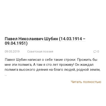
Павел Николаевич Шубин (14.03.1914 –
09.04.1951)
09.05.2019
Советская поэзия
0
Павел Шубин написал o себе такие строки: Прожить бы
мне эти полмига, A там я сто лет пpоживу! Он жаждал
полмига высокого деяния на блaго людей, родной земли,
…
Читать полностью